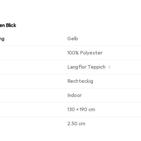
n Blick
ng
Gelb
100% Polyester
i
Langflor Teppich
Rechteckig
Indoor
130 x 190 cm
2.50 cm