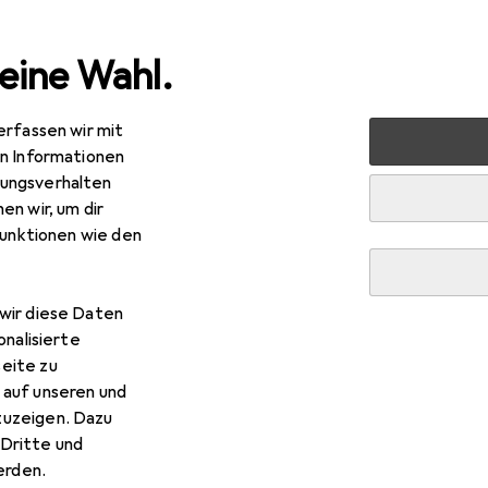
eine Wahl.
erfassen wir mit
nen
Heimtextilien
Wohntextilien + Teppiche
Teppic
en Informationen
ungsverhalten
en wir, um dir
funktionen wie den
wir diese Daten
onalisierte
eite zu
 auf unseren und
zuzeigen. Dazu
Dritte und
rden.