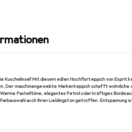
ormationen
ie Kuschelinsel! Mit diesem edlen Hochflorteppich von Esprit k
ten. Der maschinengewebte Markenteppich schafft wohnlich
 Warme Pastelltöne, elegantes Petrol oder kräftiges Bordeaux
arbauswahl auch Ihren Lieblingston getroffen. Entspannung is
 RELAXX doch aus 100 % strapazierfähiger Kunstfaser. Aus 100
Zertifiziert nach Ökotex Standard 100. Wir empfehlen eine Ant