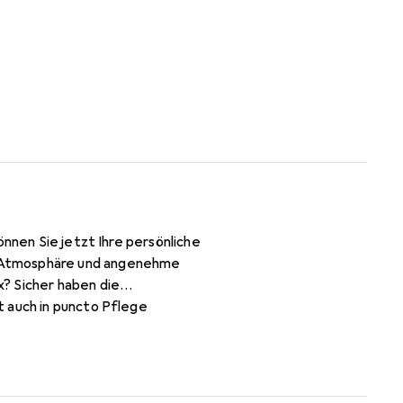
önnen Sie jetzt Ihre persönliche
e Atmosphäre und angenehme
? Sicher haben die
t auch in puncto Pflege
 % Polyester. Florhöhe: 25 mm.
i-Rutsch-Unterlage.