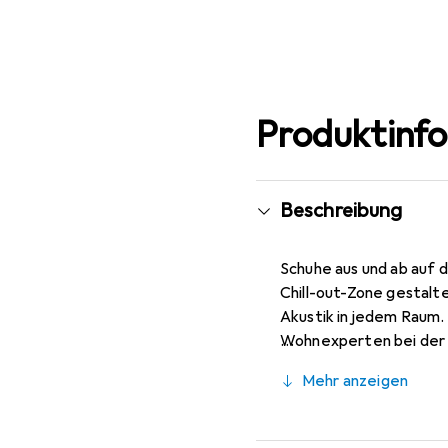
Mehr anzeigen
Produktinf
Beschreibung
Schuhe aus und ab auf d
Chill-out-Zone gestal
Akustik in jedem Raum.
Wohnexperten bei der F
gewährleistet, besteht
Mehr anzeigen
Hergestellt in China. 