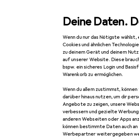
Suche
Deine Daten. D
Wenn du nur das Nötigste wählst, 
Navigation nach Kategorien
Gesamtsortiment
Woh
Gesamtsortiment
Cookies und ähnlichen Technologi
zu deinem Gerät und deinem Nutz
Wohnen
auf unserer Website. Diese brauch
bspw. ein sicheres Login und Basis
Heimtextilien
Warenkorb zu ermöglichen.
Wohntextilien +
Wenn du allem zustimmst, können 
Teppiche
darüber hinaus nutzen, um dir pers
Decke
Angebote zu zeigen, unsere Webs
verbessern und gezielte Werbung
Dekokissen
anderen Webseiten oder Apps an
können bestimmte Daten auch an 
Fell
Werbepartner weitergegeben we