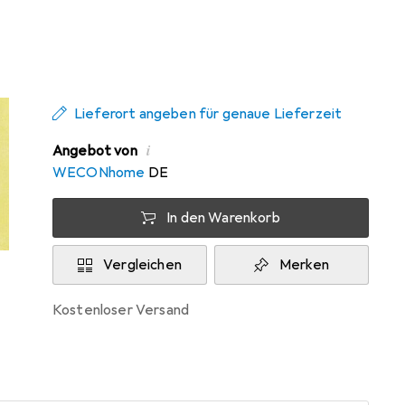
Zwischen Di, 11.8. und Do, 13.8. geliefert
Mehr als 10 Stück an Lager beim
Drittanbieter
Lieferort angeben für genaue Lieferzeit
i
Angebot von
WECONhome
DE
In den Warenkorb
Vergleichen
Merken
kostenloser Versand