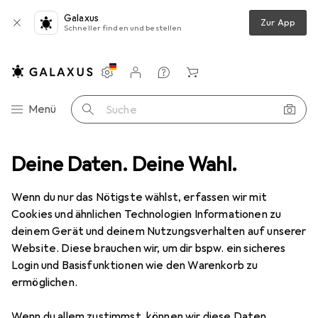
Galaxus
Zur App
Schneller finden und bestellen
Einstellungen
Kundenkonto
Vergleichslisten
Merklisten
Warenkorb
Navigation nach Kategorien
Menü
Suche
chtung
Deine Daten. Deine Wahl.
Lichterkette
Eurolite RUBBERLIGHT RL1-230V grün 9m
Wenn du nur das Nötigste wählst, erfassen wir mit
Cookies und ähnlichen Technologien Informationen zu
4 Bilder
deinem Gerät und deinem Nutzungsverhalten auf unserer
Website. Diese brauchen wir, um dir bspw. ein sicheres
EUR
32,48
Login und Basisfunktionen wie den Warenkorb zu
Eurolite
RUBBERLIGHT RL1-230V grün
ermöglichen.
9m
Wenn du allem zustimmst, können wir diese Daten