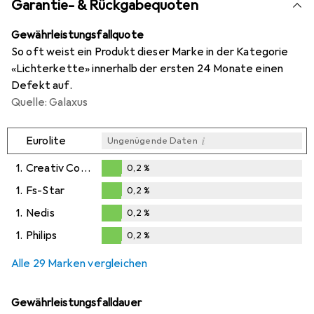
Garantie- & Rückgabequoten
Gewährleistungsfallquote
So oft weist ein Produkt dieser Marke in der Kategorie
«Lichterkette» innerhalb der ersten 24 Monate einen
Defekt auf.
Quelle: Galaxus
i
Eurolite
Ungenügende Daten
1.
Creativ Company
0,2
%
0,2
%
1.
Fs-Star
0,2
%
0,2
%
1.
Nedis
0,2
%
0,2
%
1.
Philips
0,2
%
0,2
%
Alle 29 Marken vergleichen
Gewährleistungsfalldauer