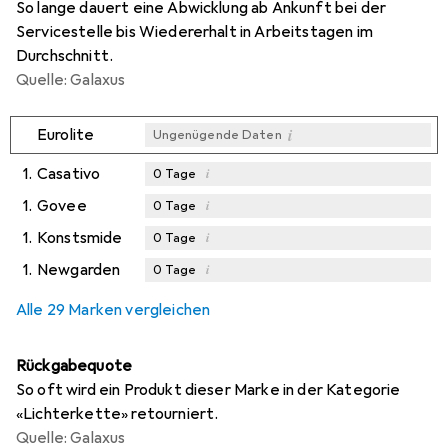
So lange dauert eine Abwicklung ab Ankunft bei der
Servicestelle bis Wiedererhalt in Arbeitstagen im
Durchschnitt.
Quelle: Galaxus
i
Eurolite
Ungenügende Daten
1.
Casativo
i
0
Tage
1.
Govee
i
0
Tage
1.
Konstsmide
i
0
Tage
1.
Newgarden
i
0
Tage
Alle 29 Marken vergleichen
Rückgabequote
So oft wird ein Produkt dieser Marke in der Kategorie
«Lichterkette» retourniert.
Quelle: Galaxus