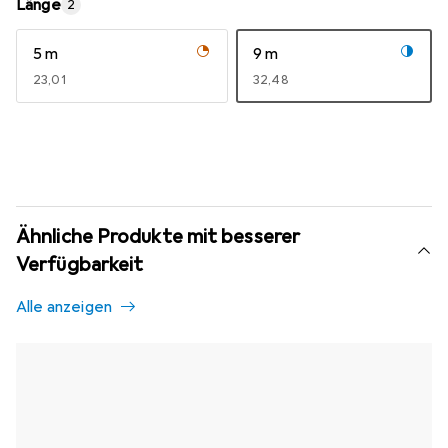
Länge
2
5 m
9 m
EUR
23,01
EUR
32,48
Ähnliche Produkte mit besserer
Verfügbarkeit
Alle anzeigen