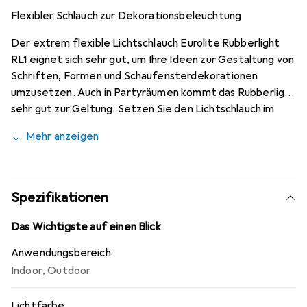
Flexibler Schlauch zur Dekorationsbeleuchtung
Der extrem flexible Lichtschlauch Eurolite Rubberlight
RL1 eignet sich sehr gut, um Ihre Ideen zur Gestaltung von
Schriften, Formen und Schaufensterdekorationen
umzusetzen. Auch in Partyräumen kommt das Rubberlight
sehr gut zur Geltung. Setzen Sie den Lichtschlauch im
Innen- und Aussenbereich ein. Durch das Vollkunststoff-
Mehr anzeigen
Rundmaterial haben die Lampen eine lange Lebensdauer.
Die Rubberlights sind in vielen verschiedenen Farben und
Längen erhältlich.
Spezifikationen
Das Wichtigste auf einen Blick
Anwendungsbereich
Indoor
,
Outdoor
Lichtfarbe