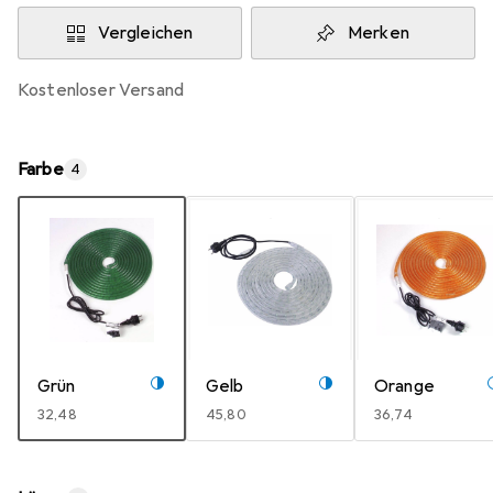
Vergleichen
Merken
kostenloser Versand
Farbe
4
Grün
Gelb
Orange
EUR
32,48
EUR
45,80
EUR
36,74