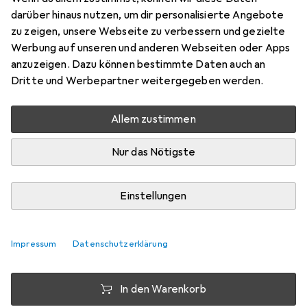
9 m
darüber hinaus nutzen, um dir personalisierte Angebote
Preis in EUR inkl. MwSt.
zu zeigen, unsere Webseite zu verbessern und gezielte
Werbung auf unseren und anderen Webseiten oder Apps
Schneller lieferbar
anzuzeigen. Dazu können bestimmte Daten auch an
Angebot für
EUR
50,66
Dritte und Werbepartner weitergegeben werden.
Marke
Bewertungen
Allem zustimmen
Mehr von Eurolite
4
Nur das Nötigste
Zwischen Mi, 19.8. und Sa, 22.8. geliefert
Mehr als 10 Stück an Lager beim Lieferanten
Einstellungen
Benachrichtigen, wenn schneller verfügbar
Impressum
Datenschutzerklärung
Lieferort angeben für genaue Lieferzeit
In den Warenkorb