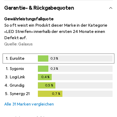
Garantie- & Rückgabequoten
Gewährleistungsfallquote
So oft weist ein Produkt dieser Marke in der Kategorie
«LED Streifen» innerhalb der ersten 24 Monate einen
Defekt auf.
Quelle: Galaxus
1.
Eurolite
0,3
%
0,3
%
1.
Sygonix
0,3
%
0,3
%
3.
LogiLink
0,4
%
0,4
%
4.
Grundig
0,5
%
0,5
%
5.
Synergy 21
0,7
%
0,7
%
Alle 31 Marken vergleichen