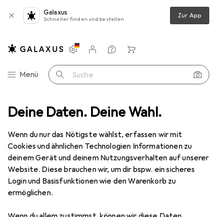
Galaxus
Zur App
Schneller finden und bestellen
Einstellungen
Kundenkonto
Vergleichslisten
Merklisten
Warenkorb
Navigation nach Kategorien
Menü
Suche
Deine Daten. Deine Wahl.
Stimmungsbeleuchtung
LED Streifen
Eurolite Rubberlight
Wenn du nur das Nötigste wählst, erfassen wir mit
Cookies und ähnlichen Technologien Informationen zu
4 Bilder
deinem Gerät und deinem Nutzungsverhalten auf unserer
Website. Diese brauchen wir, um dir bspw. ein sicheres
EUR
103,90
Login und Basisfunktionen wie den Warenkorb zu
Eurolite
Rubberlight
ermöglichen.
Warmweiss, 4400 cm, Indoor, Outdoor
Wenn du allem zustimmst, können wir diese Daten