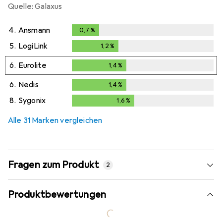
Quelle: Galaxus
4.
Ansmann
0,7
%
0,7
%
5.
LogiLink
1,2
%
1,2
%
6.
Eurolite
1,4
%
1,4
%
6.
Nedis
1,4
%
1,4
%
8.
Sygonix
1,6
%
1,6
%
Alle 31 Marken vergleichen
Fragen zum Produkt
2
Produktbewertungen