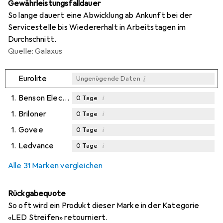
Gewährleistungsfalldauer
So lange dauert eine Abwicklung ab Ankunft bei der
Servicestelle bis Wiedererhalt in Arbeitstagen im
Durchschnitt.
Quelle: Galaxus
i
Eurolite
Ungenügende Daten
1.
Benson Electric
i
0
Tage
1.
Briloner
i
0
Tage
1.
Govee
i
0
Tage
1.
Ledvance
i
0
Tage
Alle 31 Marken vergleichen
Rückgabequote
So oft wird ein Produkt dieser Marke in der Kategorie
«LED Streifen» retourniert.