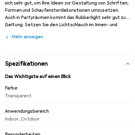
sich sehr gut, um Ihre Ideen zur Gestaltung von Schriften,
Formen und Schaufensterdekorationen umzusetzen.
Auch in Partyräumen kommt das Rubberlight sehr gut zur
Geltung. Setzen Sie den Lichtschlauch im Innen- und
Aussenbereich ein. Durch das Vollkunststoff-
Mehr anzeigen
Rundmaterial haben die Lampen eine lange Lebensdauer.
Die Rubberlights sind in vielen verschiedenen Farben und
Längen erhältlich.
Spezifikationen
Das Wichtigste auf einen Blick
Farbe
Transparent
Anwendungsbereich
Indoor
,
Outdoor
Besonderheiten