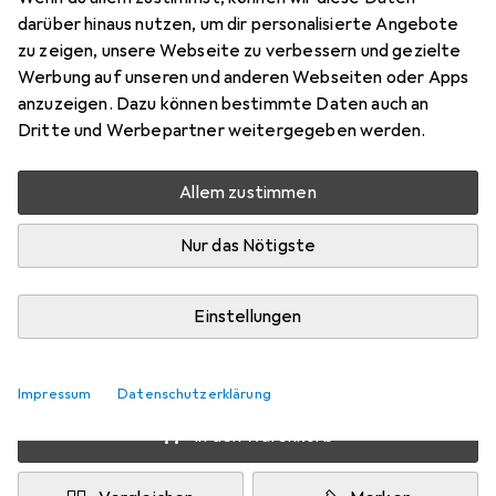
Preis in EUR inkl. MwSt.
darüber hinaus nutzen, um dir personalisierte Angebote
zu zeigen, unsere Webseite zu verbessern und gezielte
Schneller lieferbar
Werbung auf unseren und anderen Webseiten oder Apps
Angebot für
EUR
123,31
anzuzeigen. Dazu können bestimmte Daten auch an
Dritte und Werbepartner weitergegeben werden.
Marke
Bewertungen
Mehr von Eurolite
1
Allem zustimmen
Nur das Nötigste
Zwischen Do, 20.8. und Do, 27.8. geliefert
Mehr als 10 Stück an Lager beim Lieferanten
Einstellungen
Benachrichtigen, wenn schneller verfügbar
Lieferort angeben für genaue Lieferzeit
Impressum
Datenschutzerklärung
In den Warenkorb