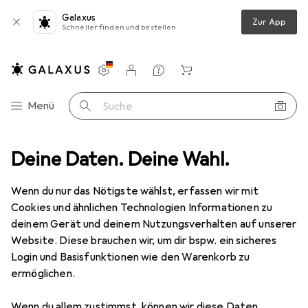
Galaxus
Zur App
Schneller finden und bestellen
Einstellungen
Kundenkonto
Vergleichslisten
Merklisten
Warenkorb
Navigation nach Kategorien
Menü
Suche
n
Deine Daten. Deine Wahl.
Christbaumschmuck
Europalms Dekokugel 20cm, gold, glitzer
Wenn du nur das Nötigste wählst, erfassen wir mit
Cookies und ähnlichen Technologien Informationen zu
1 Bild
deinem Gerät und deinem Nutzungsverhalten auf unserer
EUR
17,01
Website. Diese brauchen wir, um dir bspw. ein sicheres
Europalms
Dekokugel 20cm, gold,
Login und Basisfunktionen wie den Warenkorb zu
ermöglichen.
glitzer
Wenn du allem zustimmst, können wir diese Daten