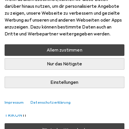
Preis in EUR inkl. MwSt.
darüber hinaus nutzen, um dir personalisierte Angebote
zu zeigen, unsere Webseite zu verbessern und gezielte
Schneller lieferbar
Werbung auf unseren und anderen Webseiten oder Apps
Angebot für
EUR
72,14
anzuzeigen. Dazu können bestimmte Daten auch an
Dritte und Werbepartner weitergegeben werden.
Marke
Bewertungen
Mehr von Europalms
Allem zustimmen
Nur das Nötigste
Zwischen Fr, 4.9. und Mo, 14.9. geliefert
5 Stück an Lager beim Drittanbieter
Benachrichtigen, wenn schneller verfügbar
Einstellungen
Lieferort angeben für genaue Lieferzeit
Impressum
Datenschutzerklärung
i
Angebot von
TRIKON
IT