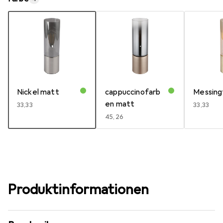
Nickel matt
cappuccinofarb
Messing
en matt
EUR
33,33
EUR
33,33
EUR
45,26
Produktinformationen