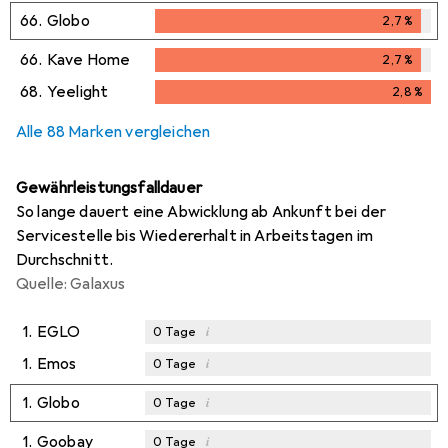
2,6
%
66.
Globo
2,7
%
2,7
%
66.
Kave Home
2,7
%
2,7
%
68.
Yeelight
2,8
%
2,8
%
Alle 88 Marken vergleichen
Gewährleistungsfalldauer
So lange dauert eine Abwicklung ab Ankunft bei der
Servicestelle bis Wiedererhalt in Arbeitstagen im
Durchschnitt.
Quelle: Galaxus
1.
EGLO
i
0
Tage
1.
Emos
i
0
Tage
1.
Globo
i
0
Tage
1.
Goobay
i
0
Tage