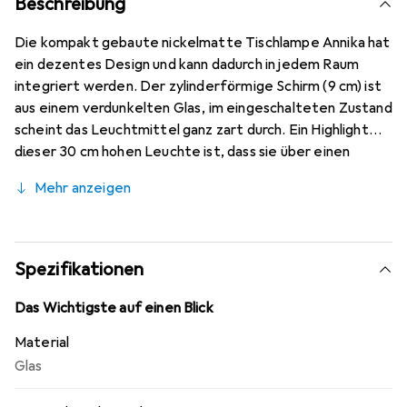
Beschreibung
Die kompakt gebaute nickelmatte Tischlampe Annika hat
ein dezentes Design und kann dadurch in jedem Raum
integriert werden. Der zylinderförmige Schirm (9 cm) ist
aus einem verdunkelten Glas, im eingeschalteten Zustand
scheint das Leuchtmittel ganz zart durch. Ein Highlight
dieser 30 cm hohen Leuchte ist, dass sie über einen
Touch-Schalter verfügt. Dadurch können Sie die Lampe
Mehr anzeigen
ganz einfach ein- und ausschalten. Da die Leuchte mit
einer E27-Fassung ausgestattet ist, können Sie das
Leuchtmittel bis maximal 25 Watt sowie die Lichtfarbe
und Lichtstärke bestimmen. Wir empfehlen LED-
Spezifikationen
Leuchtmittel aufgrund ihrer Stromersparnis und
Langlebigkeit. Annika integriert sich wunderbar als
Das Wichtigste auf einen Blick
Nachttischleuchte, kann aber auch auf Beistelltischen und
Material
Kommoden im Wohnbereich platziert werden, wo sie eine
Glas
gemütliche Akzentbeleuchtung erzeugt.