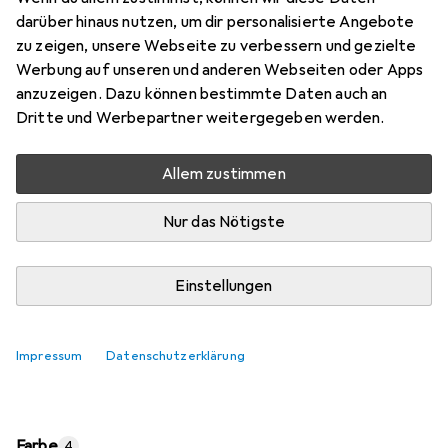
Preis in EUR inkl. MwSt.
darüber hinaus nutzen, um dir personalisierte Angebote
zu zeigen, unsere Webseite zu verbessern und gezielte
Marke
Bewertungen
Werbung auf unseren und anderen Webseiten oder Apps
Mehr von Globo
anzuzeigen. Dazu können bestimmte Daten auch an
Dritte und Werbepartner weitergegeben werden.
Mi, 12.8. geliefert
Allem zustimmen
Mehr als 10 Stück an Lager beim Lieferanten
Lieferort angeben für genaue Lieferzeit
Nur das Nötigste
In den Warenkorb
Einstellungen
Vergleichen
Merken
Impressum
Datenschutzerklärung
kostenloser Versand
Farbe
4