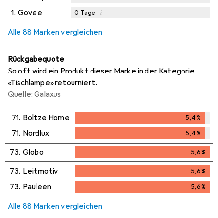
1.
Govee
i
0
Tage
Alle 88 Marken vergleichen
Rückgabequote
So oft wird ein Produkt dieser Marke in der Kategorie
«Tischlampe» retourniert.
Quelle: Galaxus
71.
Boltze Home
5,4
%
5,4
%
71.
Nordlux
5,4
%
5,4
%
73.
Globo
5,6
%
5,6
%
73.
Leitmotiv
5,6
%
5,6
%
73.
Pauleen
5,6
%
5,6
%
Alle 88 Marken vergleichen