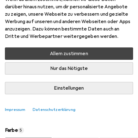
darüber hinaus nutzen, um dir personalisierte Angebote
Marke
Bewertungen
zu zeigen, unsere Webseite zu verbessern und gezielte
Mehr von HAKU Möbel
2
Werbung auf unseren und anderen Webseiten oder Apps
anzuzeigen. Dazu können bestimmte Daten auch an
Dritte und Werbepartner weitergegeben werden.
Zwischen Do, 13.8. und Mo, 17.8. geliefert
Mehr als 10 Stück an Lager beim Lieferanten
Allem zustimmen
Lieferort angeben für genaue Lieferzeit
Nur das Nötigste
In den Warenkorb
Einstellungen
Vergleichen
Merken
kostenloser Versand
Impressum
Datenschutzerklärung
Farbe
5