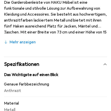
Die Garderobenleiste von HAKU Möbel ist eine
funktionale und stilvolle Lösung zur Aufbewahrung von
Kleidung und Accessoires. Sie besteht aus hochwertigem,
anthrazitfarben lackiertem Metall und bietet mit ihren
fünf Haken ausreichend Platz für Jacken, Mäntel und
Taschen. Mit einer Breite von 73 cm und einer Höhe von 15
cm fügt sich die Leiste harmonisch in verschiedene
Mehr anzeigen
Wohnräume ein, sei es im Flur, im Eingangsbereich oder in
der Garderobe. Die schlichte, moderne Gestaltung macht
sie zu einem vielseitigen Möbelstück, das sowohl in
zeitgenössischen als auch in klassischen Einrichtungsstilen
Spezifikationen
gut zur Geltung kommt. Die lackierte Oberfläche sorgt
nicht nur für eine ansprechende Optik, sondern auch für
Das Wichtigste auf einen Blick
eine einfache Reinigung und Pflege. Diese
Genaue Farbbezeichnung
Garderobenleiste ist eine praktische Ergänzung für jeden
Anthrazit
Haushalt, der Wert auf Ordnung und Stil legt.
Material
Metall