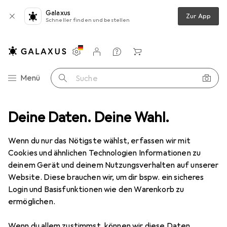
Galaxus
Zur App
Schneller finden und bestellen
Einstellungen
Kundenkonto
Vergleichslisten
Merklisten
Warenkorb
Navigation nach Kategorien
Menü
Suche
Deine Daten. Deine Wahl.
Kleiderhaken + Wandgarderobe
HAKU Möbel Garderobenleiste
Wenn du nur das Nötigste wählst, erfassen wir mit
Cookies und ähnlichen Technologien Informationen zu
8 Bilder
deinem Gerät und deinem Nutzungsverhalten auf unserer
Website. Diese brauchen wir, um dir bspw. ein sicheres
EUR
44,50
Login und Basisfunktionen wie den Warenkorb zu
HAKU Möbel
Garderobenleiste
ermöglichen.
Preis in EUR inkl. MwSt.
Wenn du allem zustimmst, können wir diese Daten