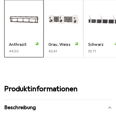
Anthrazit
Grau, Weiss
Schwarz
EUR
44,50
EUR
42,61
EUR
33,71
Produktinformationen
Beschreibung