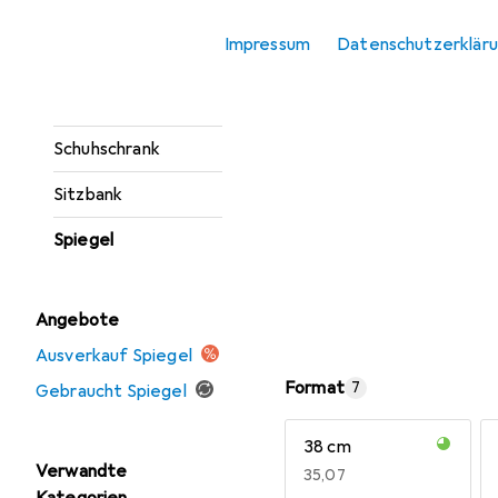
Sideboard
Impressum
Datenschutzerklär
Konsolentisch
Regenschirmständer
Schuhschrank
Sitzbank
Spiegel
Angebote
Ausverkauf Spiegel
Format
7
Gebraucht Spiegel
38 cm
Verwandte
EUR
35,07