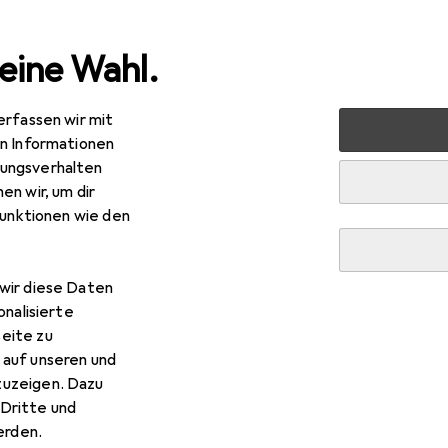
eine Wahl.
erfassen wir mit
nen
Möbel
Eingangsbereich
Spiegel
HAKU Möbel 
en Informationen
ungsverhalten
en wir, um dir
funktionen wie den
wir diese Daten
onalisierte
eite zu
 auf unseren und
zuzeigen. Dazu
Dritte und
rden.