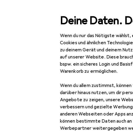
Suche
Deine Daten. D
Wenn du nur das Nötigste wählst, 
Navigation nach Kategorien
Gesamtsortiment
Woh
Gesamtsortiment
Cookies und ähnlichen Technologi
zu deinem Gerät und deinem Nutz
Wohnen
auf unserer Website. Diese brauch
bspw. ein sicheres Login und Basis
Möbel
Warenkorb zu ermöglichen.
Eingangsbereich
Wenn du allem zustimmst, können 
Garderobe +
darüber hinaus nutzen, um dir pers
Kleiderstange
Angebote zu zeigen, unsere Webs
verbessern und gezielte Werbung
Kleiderhaken +
anderen Webseiten oder Apps an
Wandgarderobe
können bestimmte Daten auch an 
Werbepartner weitergegeben we
Kommode +