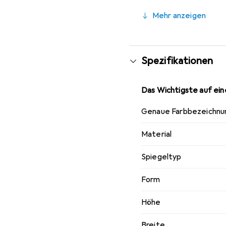
verschiedene Einrichtu
Mehr anzeigen
da der Spiegel bereits 
bietet eine optimale Mö
Spezifikationen
Das Wichtigste auf eine
Genaue Farbbezeichnu
Material
Spiegeltyp
Form
Höhe
Breite