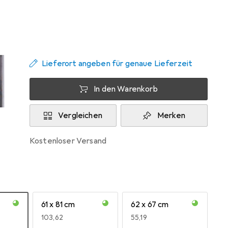
Zwischen Do, 13.8. und Mo, 17.8. geliefert
Mehr als 10 Stück an Lager beim Lieferanten
Lieferort angeben für genaue Lieferzeit
In den Warenkorb
Vergleichen
Merken
kostenloser Versand
61 x 81 cm
62 x 67 cm
EUR
103,62
EUR
55,19