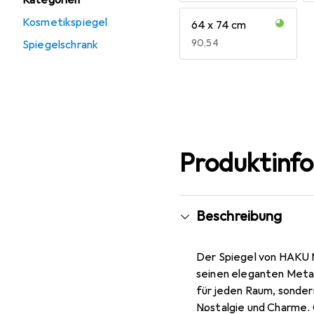
Kategorien
Kosmetikspiegel
64 x 74 cm
EUR
90,54
Spiegelschrank
Mehr anzeigen
Produktinf
Beschreibung
Der Spiegel von HAKU M
seinen eleganten Metal
für jeden Raum, sonder
Nostalgie und Charme. 