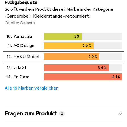
Rückgabequote
So oft wird ein Produkt dieser Marke in der Kategorie
«Garderobe + Kleiderstange» retourniert.
Quelle: Galaxus
10.
Yamazaki
2
%
2
%
11.
AC Design
2,6
%
2,6
%
12.
HAKU Möbel
2,9
%
2,9
%
13.
vidaXL
3,4
%
3,4
%
14.
En.Casa
4,1
%
4,1
%
Alle 16 Marken vergleichen
Fragen zum Produkt
0