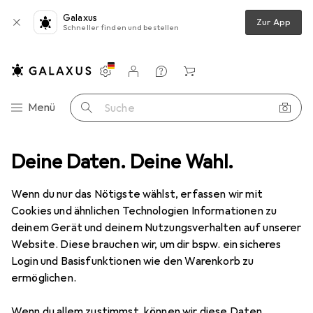
Galaxus
Zur App
Schneller finden und bestellen
Einstellungen
Kundenkonto
Vergleichslisten
Merklisten
Warenkorb
Navigation nach Kategorien
Menü
Suche
eich
Deine Daten. Deine Wahl.
Garderobe + Kleiderstange
HAKU Möbel Wandgarderobe
Wenn du nur das Nötigste wählst, erfassen wir mit
Cookies und ähnlichen Technologien Informationen zu
3 Bilder
deinem Gerät und deinem Nutzungsverhalten auf unserer
Website. Diese brauchen wir, um dir bspw. ein sicheres
EUR
21,89
Login und Basisfunktionen wie den Warenkorb zu
HAKU Möbel
Wandgarderobe
ermöglichen.
Preis in EUR inkl. MwSt.
Wenn du allem zustimmst, können wir diese Daten