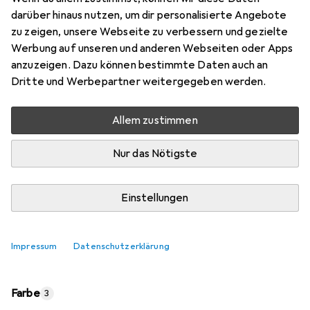
darüber hinaus nutzen, um dir personalisierte Angebote
Marke
Bewertungen
zu zeigen, unsere Webseite zu verbessern und gezielte
Mehr von HAKU Möbel
1
Werbung auf unseren und anderen Webseiten oder Apps
anzuzeigen. Dazu können bestimmte Daten auch an
Dritte und Werbepartner weitergegeben werden.
Zwischen Do, 13.8. und Mo, 17.8. geliefert
Mehr als 10 Stück an Lager beim Lieferanten
Allem zustimmen
Lieferort angeben für genaue Lieferzeit
Nur das Nötigste
In den Warenkorb
Einstellungen
Vergleichen
Merken
i
Kostenloser Versand ab 30,–
Impressum
Datenschutzerklärung
Farbe
3