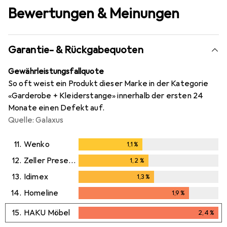
Bewertungen & Meinungen
Garantie- & Rückgabequoten
Gewährleistungsfallquote
So oft weist ein Produkt dieser Marke in der Kategorie
«Garderobe + Kleiderstange» innerhalb der ersten 24
Monate einen Defekt auf.
Quelle: Galaxus
11.
Wenko
1,1
%
1,1
%
12.
Zeller Present
1,2
%
1,2
%
13.
Idimex
1,3
%
1,3
%
14.
Homeline
1,9
%
1,9
%
15.
HAKU Möbel
2,4
%
2,4
%