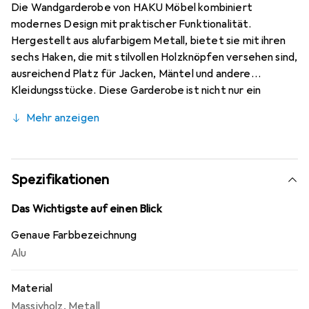
Die Wandgarderobe von HAKU Möbel kombiniert
modernes Design mit praktischer Funktionalität.
Hergestellt aus alufarbigem Metall, bietet sie mit ihren
sechs Haken, die mit stilvollen Holzknöpfen versehen sind,
ausreichend Platz für Jacken, Mäntel und andere
Kleidungsstücke. Diese Garderobe ist nicht nur ein
nützliches Möbelstück, sondern auch ein ansprechendes
Mehr anzeigen
Element für Eingangsbereiche, Flure oder Garderoben.
Die Kombination aus robustem Metall und Massivholz
sorgt für eine ansprechende Optik und gewährleistet
Langlebigkeit. Mit kompakten Abmessungen fügt sich die
Spezifikationen
Wandgarderobe harmonisch in verschiedene
Raumkonzepte ein und trägt zur Ordnung bei, indem sie
Das Wichtigste auf einen Blick
eine einfache Möglichkeit bietet, Kleidung aufzuhängen.
Genaue Farbbezeichnung
Sie ist ideal für alle, die Wert auf Stil und Funktionalität
Alu
legen.
Material
Massivholz
,
Metall