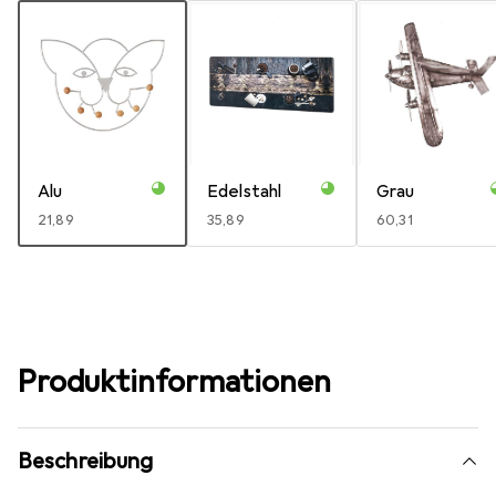
Alu
Edelstahl
Grau
EUR
21,89
EUR
35,89
EUR
60,31
Produktinformationen
Beschreibung