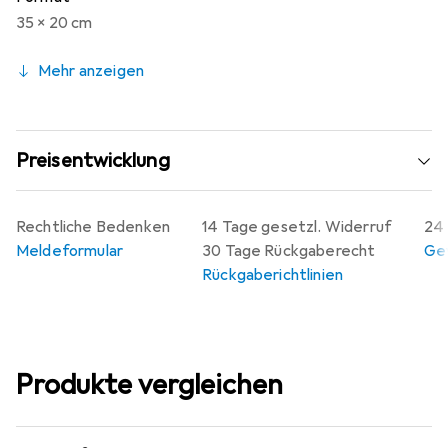
35 x 20 cm
Mehr anzeigen
Preisentwicklung
Rechtliche Bedenken
14 Tage gesetzl. Widerruf
24 
Meldeformular
30 Tage Rückgaberecht
Gew
Rückgaberichtlinien
Produkte vergleichen