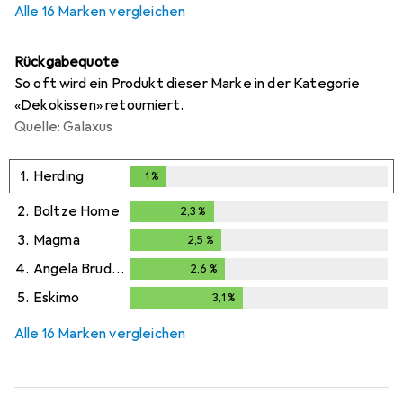
Alle 16 Marken vergleichen
Rückgabequote
So oft wird ein Produkt dieser Marke in der Kategorie
«Dekokissen» retourniert.
Quelle: Galaxus
1.
Herding
1
%
1
%
2.
Boltze Home
2,3
%
2,3
%
3.
Magma
2,5
%
2,5
%
4.
Angela Bruderer
2,6
%
2,6
%
5.
Eskimo
3,1
%
3,1
%
Alle 16 Marken vergleichen