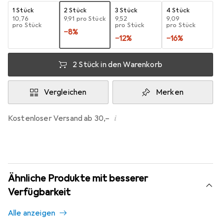
1 Stück
2 Stück
3 Stück
4 Stück
EUR
10,76
EUR
9,91
pro Stück
EUR
9,52
EUR
9,09
pro Stück
pro Stück
pro Stück
−
8
%
−
12
%
−
16
%
2 Stück in den Warenkorb
Vergleichen
Merken
i
Kostenloser Versand ab 30,–
Ähnliche Produkte mit besserer
Verfügbarkeit
Alle anzeigen