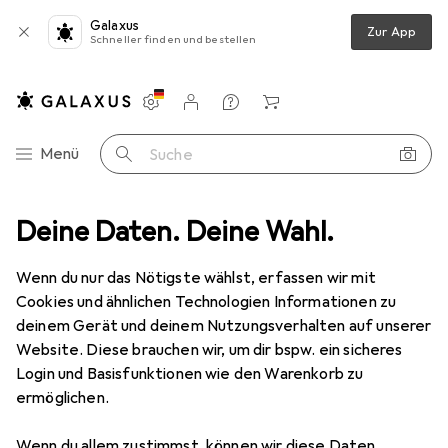
Galaxus
Zur App
Schneller finden und bestellen
Einstellungen
Kundenkonto
Vergleichslisten
Merklisten
Warenkorb
Navigation nach Kategorien
Menü
Suche
ppiche
Deine Daten. Deine Wahl.
Dekokissen
Herding Harry Potter "Eule" Konturenkissen
Wenn du nur das Nötigste wählst, erfassen wir mit
Cookies und ähnlichen Technologien Informationen zu
6 Bilder
deinem Gerät und deinem Nutzungsverhalten auf unserer
Website. Diese brauchen wir, um dir bspw. ein sicheres
MENGENRABATT
Login und Basisfunktionen wie den Warenkorb zu
ermöglichen.
EUR
9,91
Spare
EUR
1,70
Herding
Harry Potter "Eule"
Wenn du allem zustimmst, können wir diese Daten