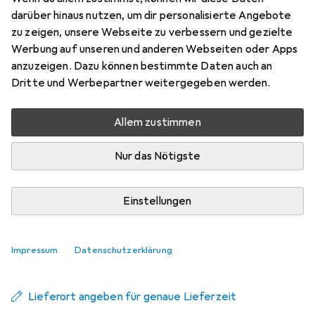
Konturenkissen
darüber hinaus nutzen, um dir personalisierte Angebote
zu zeigen, unsere Webseite zu verbessern und gezielte
35 x 20 cm
Werbung auf unseren und anderen Webseiten oder Apps
Preis in EUR inkl. MwSt.
anzuzeigen. Dazu können bestimmte Daten auch an
Dritte und Werbepartner weitergegeben werden.
Schneller lieferbar
Angebot für
EUR
16,26
Allem zustimmen
Bewertungen
Nur das Nötigste
11
Einstellungen
Zwischen Mi, 2.9. und Mi, 9.9. geliefert
Mehr als 10 Stück an Lager beim Lieferanten
Impressum
Datenschutzerklärung
Benachrichtigen, wenn schneller verfügbar
Lieferort angeben für genaue Lieferzeit