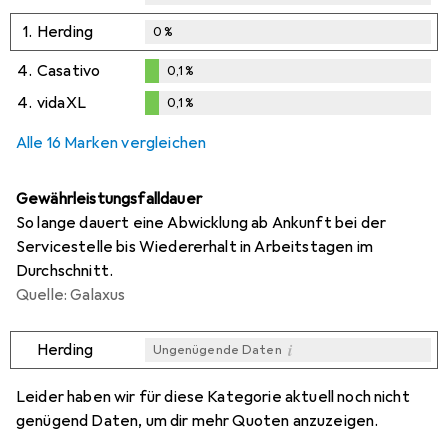
1.
Herding
0
%
4.
Casativo
0,1
%
0,1
%
4.
vidaXL
0,1
%
0,1
%
Alle 16 Marken vergleichen
Gewährleistungsfalldauer
So lange dauert eine Abwicklung ab Ankunft bei der
Servicestelle bis Wiedererhalt in Arbeitstagen im
Durchschnitt.
Quelle: Galaxus
i
Herding
Ungenügende Daten
i
i
i
i
Ungenügende Daten
Ungenügende Daten
Ungenügende Daten
Ungenügende Daten
Leider haben wir für diese Kategorie aktuell noch nicht
genügend Daten, um dir mehr Quoten anzuzeigen.