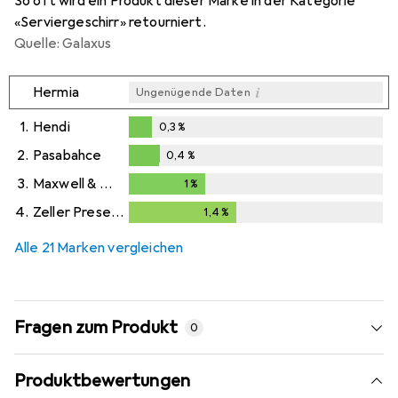
So oft wird ein Produkt dieser Marke in der Kategorie
«Serviergeschirr» retourniert.
Quelle: Galaxus
i
Hermia
Ungenügende Daten
1.
Hendi
0,3
%
0,3
%
2.
Pasabahce
0,4
%
0,4
%
3.
Maxwell & Williams
1
%
1
%
4.
Zeller Present
1,4
%
1,4
%
Alle 21 Marken vergleichen
Fragen zum Produkt
0
Produktbewertungen