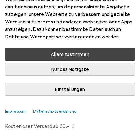
darüber hinaus nutzen, um dir personalisierte Angebote
Marke
Bewertungen
zu zeigen, unsere Webseite zu verbessern und gezielte
Mehr von Hermia
Werbung auf unseren und anderen Webseiten oder Apps
anzuzeigen. Dazu können bestimmte Daten auch an
Dritte und Werbepartner weitergegeben werden.
Zwischen Sa, 12.9. und Sa, 26.9. geliefert
Nur 3 Stück an Lager beim Lieferanten
Allem zustimmen
Benachrichtigen, wenn schneller verfügbar
Nur das Nötigste
Lieferort angeben für genaue Lieferzeit
Einstellungen
In den Warenkorb
Vergleichen
Merken
Impressum
Datenschutzerklärung
i
Kostenloser Versand ab 30,–