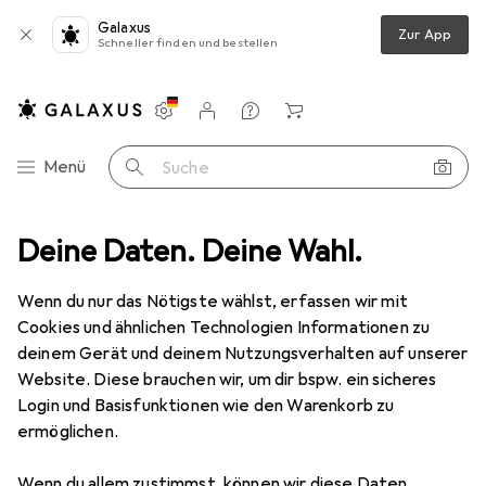
Galaxus
Zur App
Schneller finden und bestellen
Einstellungen
Kundenkonto
Vergleichslisten
Merklisten
Warenkorb
Navigation nach Kategorien
Menü
Suche
n
Deine Daten. Deine Wahl.
Geschirr + Bar
Geschirr
Serviergeschirr
Hermia Aryan
Wenn du nur das Nötigste wählst, erfassen wir mit
Cookies und ähnlichen Technologien Informationen zu
4 Bilder
deinem Gerät und deinem Nutzungsverhalten auf unserer
Website. Diese brauchen wir, um dir bspw. ein sicheres
EUR
20,90
Login und Basisfunktionen wie den Warenkorb zu
Hermia
Aryan
ermöglichen.
Preis in EUR inkl. MwSt.
Wenn du allem zustimmst, können wir diese Daten