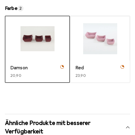
Farbe
2
Damson
Red
EUR
20,90
EUR
23,90
Ähnliche Produkte mit besserer
Verfügbarkeit