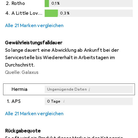
0,1
%
2.
Rotho
0,1
%
0,1
%
4.
A Little Lovely Company
0,3
%
0,3
%
Alle 21 Marken vergleichen
Gewährleistungsfalldauer
So lange dauert eine Abwicklung ab Ankunft bei der
Servicestelle bis Wiedererhalt in Arbeitstagen im
Durchschnitt.
Quelle: Galaxus
i
Hermia
Ungenügende Daten
1.
APS
i
0
Tage
i
i
i
Ungenügende Daten
Ungenügende Daten
Ungenügende Daten
Alle 21 Marken vergleichen
Rückgabequote