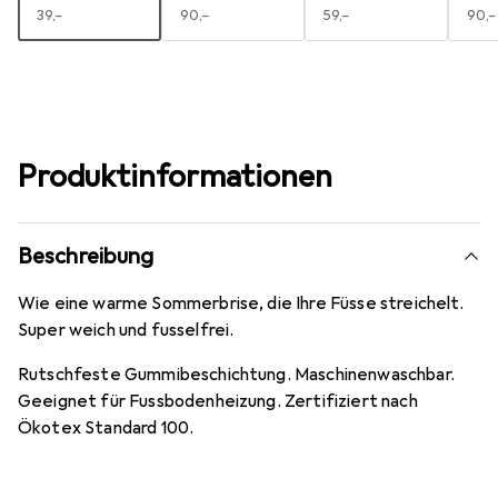
EUR
39,–
EUR
90,–
EUR
59,–
EUR
90,–
Produktinformationen
Beschreibung
Wie eine warme Sommerbrise, die Ihre Füsse streichelt.
Super weich und fusselfrei.
Rutschfeste Gummibeschichtung. Maschinenwaschbar.
Geeignet für Fussbodenheizung. Zertifiziert nach
Ökotex Standard 100.