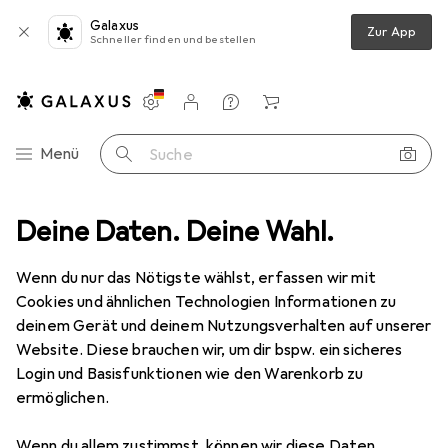
Galaxus
Zur App
Schneller finden und bestellen
Einstellungen
Kundenkonto
Vergleichslisten
Merklisten
Warenkorb
Navigation nach Kategorien
Menü
Suche
ilien
Deine Daten. Deine Wahl.
Badtextilien
Badteppich
Homie Living Porto Azzurro
Wenn du nur das Nötigste wählst, erfassen wir mit
Cookies und ähnlichen Technologien Informationen zu
9 Bilder
deinem Gerät und deinem Nutzungsverhalten auf unserer
Website. Diese brauchen wir, um dir bspw. ein sicheres
EUR
39,–
Login und Basisfunktionen wie den Warenkorb zu
Homie Living
Porto Azzurro
ermöglichen.
65 x 55 cm
Wenn du allem zustimmst, können wir diese Daten