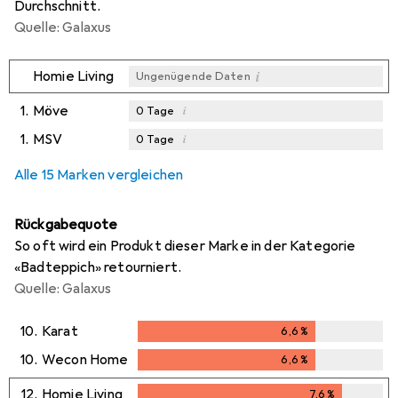
Durchschnitt.
Quelle: Galaxus
i
Homie Living
Ungenügende Daten
1.
Möve
i
0
Tage
1.
MSV
i
0
Tage
i
i
Ungenügende Daten
Ungenügende Daten
Alle 15 Marken vergleichen
Rückgabequote
So oft wird ein Produkt dieser Marke in der Kategorie
«Badteppich» retourniert.
Quelle: Galaxus
10.
Karat
6,6
%
6,6
%
10.
Wecon Home
6,6
%
6,6
%
12.
Homie Living
7,6
%