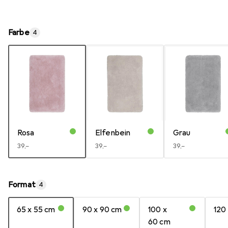
Farbe
4
Rosa
Elfenbein
Grau
EUR
39,–
EUR
39,–
EUR
39,–
Format
4
65 x 55 cm
90 x 90 cm
100 x
120
60 cm