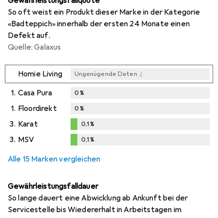
Gewährleistungsfallquote
So oft weist ein Produkt dieser Marke in der Kategorie
«Badteppich» innerhalb der ersten 24 Monate einen
Defekt auf.
Quelle: Galaxus
i
Homie Living
Ungenügende Daten
1.
Casa Pura
0
%
1.
Floordirekt
0
%
3.
Karat
0,1
%
0,1
%
3.
MSV
0,1
%
0,1
%
Alle 15 Marken vergleichen
Gewährleistungsfalldauer
So lange dauert eine Abwicklung ab Ankunft bei der
Servicestelle bis Wiedererhalt in Arbeitstagen im