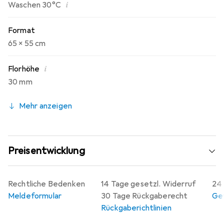
i
Waschen 30°C
Format
65 x 55 cm
i
Florhöhe
30 mm
Mehr anzeigen
Preisentwicklung
Rechtliche Bedenken
14 Tage gesetzl. Widerruf
24 
Meldeformular
30 Tage Rückgaberecht
Gew
Rückgaberichtlinien