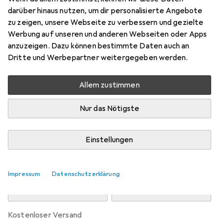
Preis in EUR inkl. MwSt.
darüber hinaus nutzen, um dir personalisierte Angebote
zu zeigen, unsere Webseite zu verbessern und gezielte
Marke
Bewertungen
Werbung auf unseren und anderen Webseiten oder Apps
Mehr von Homie Living
11
anzuzeigen. Dazu können bestimmte Daten auch an
Dritte und Werbepartner weitergegeben werden.
Zwischen Di, 11.8. und Do, 13.8. geliefert
Allem zustimmen
Mehr als 10 Stück an Lager beim Drittanbieter
Lieferort angeben für genaue Lieferzeit
Nur das Nötigste
i
Angebot von
WECONhome
DE
Einstellungen
In den Warenkorb
Impressum
Datenschutzerklärung
Vergleichen
Merken
kostenloser Versand