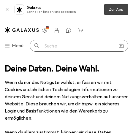
Galaxus
Zur App
Schneller finden und bestellen
Einstellungen
Kundenkonto
Vergleichslisten
Merklisten
Warenkorb
Navigation nach Kategorien
Menü
Suche
ien
Deine Daten. Deine Wahl.
Wohntextilien + Teppiche
Teppich
Homie Living Sienna
Wenn du nur das Nötigste wählst, erfassen wir mit
Cookies und ähnlichen Technologien Informationen zu
5 Bilder
deinem Gerät und deinem Nutzungsverhalten auf unserer
Homie Living
Sienna
Website. Diese brauchen wir, um dir bspw. ein sicheres
Login und Basisfunktionen wie den Warenkorb zu
80 x 150 cm
ermöglichen.
Marke
Bewertungen
Wenn du allem zustimmst, können wir diese Daten