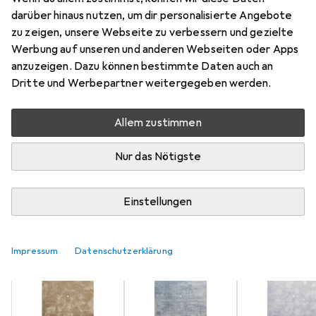
Mehr von Homie Living
2
darüber hinaus nutzen, um dir personalisierte Angebote
zu zeigen, unsere Webseite zu verbessern und gezielte
Werbung auf unseren und anderen Webseiten oder Apps
Aktuell nicht lieferbar
anzuzeigen. Dazu können bestimmte Daten auch an
Dritte und Werbepartner weitergegeben werden.
Benachrichtigen, wenn lieferbar
Allem zustimmen
Vergleichen
Merken
Nur das Nötigste
i
Kostenloser Versand ab 30,–
Einstellungen
Farbe
8
Impressum
Datenschutzerklärung