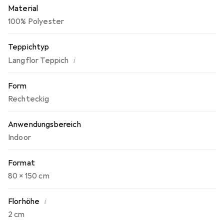
Material
100% Polyester
Teppichtyp
i
Langflor Teppich
Form
Rechteckig
Anwendungsbereich
Indoor
Format
80 x 150 cm
i
Florhöhe
2 cm