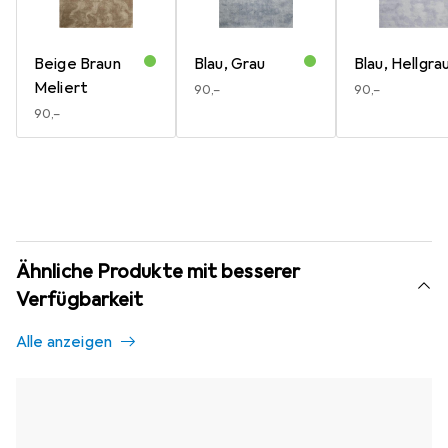
Beige Braun
Blau, Grau
Blau, Hellgra
Meliert
EUR
90,–
EUR
90,–
EUR
90,–
Ähnliche Produkte mit besserer
Verfügbarkeit
Alle anzeigen