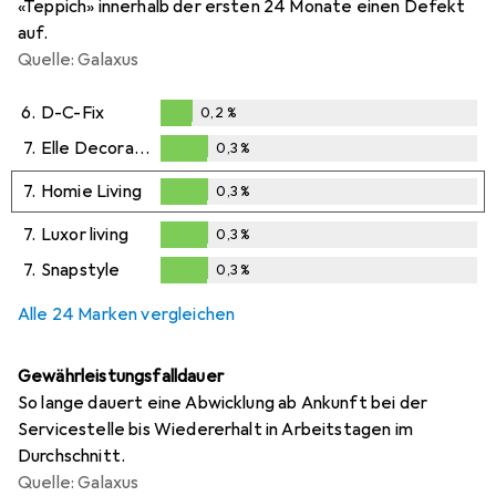
«Teppich» innerhalb der ersten 24 Monate einen Defekt
auf.
Quelle: Galaxus
6.
D-C-Fix
0,2
%
0,2
%
7.
Elle Decoration
0,3
%
0,3
%
7.
Homie Living
0,3
%
0,3
%
7.
Luxor living
0,3
%
0,3
%
7.
Snapstyle
0,3
%
0,3
%
Alle 24 Marken vergleichen
Gewährleistungsfalldauer
So lange dauert eine Abwicklung ab Ankunft bei der
Servicestelle bis Wiedererhalt in Arbeitstagen im
Durchschnitt.
Quelle: Galaxus