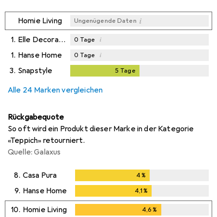
i
Homie Living
Ungenügende Daten
1.
Elle Decoration
i
0
Tage
1.
Hanse Home
i
0
Tage
3.
Snapstyle
5
Tage
5
Tage
i
Ungenügende Daten
Alle 24 Marken vergleichen
Rückgabequote
So oft wird ein Produkt dieser Marke in der Kategorie
«Teppich» retourniert.
Quelle: Galaxus
8.
Casa Pura
4
%
4
%
9.
Hanse Home
4,1
%
4,1
%
10.
Homie Living
4,6
%
4,6
%