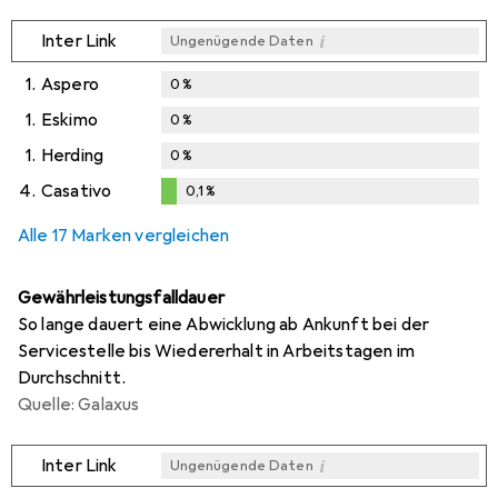
i
Inter Link
Ungenügende Daten
1.
Aspero
0
%
1.
Eskimo
0
%
1.
Herding
0
%
4.
Casativo
0,1
%
0,1
%
Alle 17 Marken vergleichen
Gewährleistungsfalldauer
So lange dauert eine Abwicklung ab Ankunft bei der
Servicestelle bis Wiedererhalt in Arbeitstagen im
Durchschnitt.
Quelle: Galaxus
i
Inter Link
Ungenügende Daten
i
i
i
i
Ungenügende Daten
Ungenügende Daten
Ungenügende Daten
Ungenügende Daten