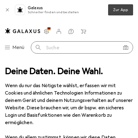
Galaxus
Zur App
Schneller finden und bestellen
Einstellungen
Kundenkonto
Vergleichslisten
Merklisten
Warenkorb
Navigation nach Kategorien
Menü
Suche
lien
Deine Daten. Deine Wahl.
Wohntextilien + Teppiche
Dekokissen
Inter Link Katla
Wenn du nur das Nötigste wählst, erfassen wir mit
Cookies und ähnlichen Technologien Informationen zu
6 Bilder
deinem Gerät und deinem Nutzungsverhalten auf unserer
Inter Link
Katla
Website. Diese brauchen wir, um dir bspw. ein sicheres
Login und Basisfunktionen wie den Warenkorb zu
45 x 45 cm
ermöglichen.
Marke
Bewertungen
Wenn du allem zustimmst, können wir diese Daten