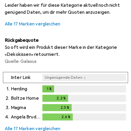
Leider haben wir für diese Kategorie aktuell noch nicht
genügend Daten, um dir mehr Quoten anzuzeigen.
Alle 17 Marken vergleichen
Rückgabequote
So oft wird ein Produkt dieser Marke in der Kategorie
«Dekokissen» retourniert.
Quelle: Galaxus
i
Inter Link
Ungenügende Daten
1.
Herding
1
%
1
%
2.
Boltze Home
2,2
%
2,2
%
3.
Magma
2,5
%
2,5
%
4.
Angela Bruderer
2,6
%
2,6
%
Alle 17 Marken vergleichen