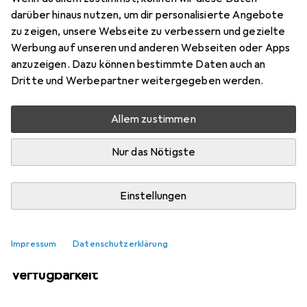
Mehr von Inter Link
darüber hinaus nutzen, um dir personalisierte Angebote
zu zeigen, unsere Webseite zu verbessern und gezielte
Werbung auf unseren und anderen Webseiten oder Apps
Aktuell nicht lieferbar
anzuzeigen. Dazu können bestimmte Daten auch an
Dritte und Werbepartner weitergegeben werden.
Benachrichtigen, wenn lieferbar
Allem zustimmen
Vergleichen
Merken
Nur das Nötigste
i
Kostenloser Versand ab 30,–
Einstellungen
Impressum
Datenschutzerklärung
Ähnliche Produkte mit besserer
Verfügbarkeit