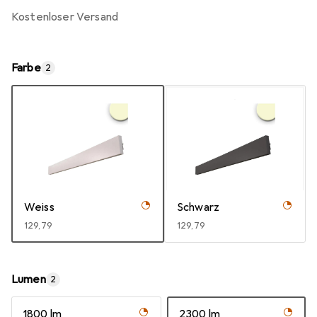
kostenloser Versand
Farbe
2
Weiss
Schwarz
EUR
129,79
EUR
129,79
Lumen
2
1800 lm
2300 lm