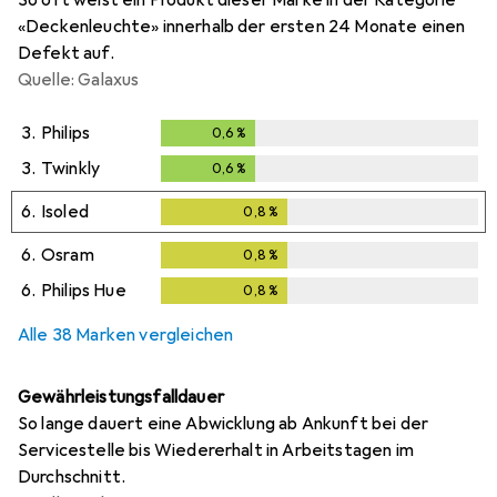
So oft weist ein Produkt dieser Marke in der Kategorie
«Deckenleuchte» innerhalb der ersten 24 Monate einen
Defekt auf.
Quelle: Galaxus
3.
Philips
0,6
%
0,6
%
3.
Twinkly
0,6
%
0,6
%
6.
Isoled
0,8
%
0,8
%
6.
Osram
0,8
%
0,8
%
6.
Philips Hue
0,8
%
0,8
%
Alle 38 Marken vergleichen
Gewährleistungsfalldauer
So lange dauert eine Abwicklung ab Ankunft bei der
Servicestelle bis Wiedererhalt in Arbeitstagen im
Durchschnitt.