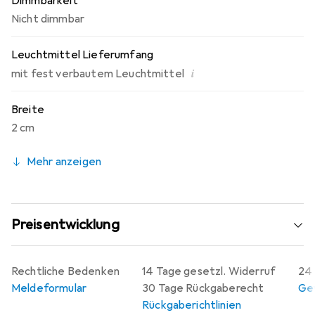
Dimmbarkeit
Nicht dimmbar
Leuchtmittel Lieferumfang
i
mit fest verbautem Leuchtmittel
Breite
2 cm
Mehr anzeigen
Preisentwicklung
Rechtliche Bedenken
14 Tage gesetzl. Widerruf
24 
Meldeformular
30 Tage Rückgaberecht
Gew
Rückgaberichtlinien