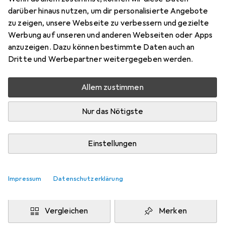
Preis in EUR inkl. MwSt.
darüber hinaus nutzen, um dir personalisierte Angebote
zu zeigen, unsere Webseite zu verbessern und gezielte
Werbung auf unseren und anderen Webseiten oder Apps
anzuzeigen. Dazu können bestimmte Daten auch an
Bewertungen
Dritte und Werbepartner weitergegeben werden.
Allem zustimmen
Zwischen Sa, 22.8. und Mi, 2.9. geliefert
Nur das Nötigste
Mehr als 10 Stück an Lager beim Lieferanten
Benachrichtigen, wenn schneller verfügbar
Einstellungen
Lieferort angeben für genaue Lieferzeit
Impressum
Datenschutzerklärung
In den Warenkorb
Vergleichen
Merken