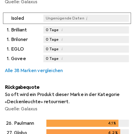
Quelle: Galaxus
i
Isoled
Ungenügende Daten
1.
Brilliant
i
0
Tage
1.
Briloner
i
0
Tage
1.
EGLO
i
0
Tage
1.
Govee
i
0
Tage
Alle 38 Marken vergleichen
Rückgabequote
So oft wird ein Produkt dieser Marke in der Kategorie
«Deckenleuchte» retourniert.
Quelle: Galaxus
26.
Paulmann
4,1
%
4,1
%
27.
Globo
4,2
%