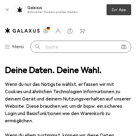
Galaxus
Zur App
Schneller finden und bestellen
Einstellungen
Kundenkonto
Vergleichslisten
Merklisten
Warenkorb
Navigation nach Kategorien
Menü
Suche
eckenbeleuchtung
Deine Daten. Deine Wahl.
Deckenleuchte
Isoled Systembeleuchtung
Wenn du nur das Nötigste wählst, erfassen wir mit
Cookies und ähnlichen Technologien Informationen zu
3 Bilder
deinem Gerät und deinem Nutzungsverhalten auf unserer
Website. Diese brauchen wir, um dir bspw. ein sicheres
EUR
129,79
Login und Basisfunktionen wie den Warenkorb zu
Isoled
Systembeleuchtung
ermöglichen.
2300 lm
Wenn du allem zustimmst, können wir diese Daten