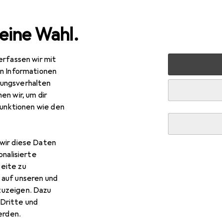
eine Wahl.
erfassen wir mit
nen
Möbel
Eingangsbereich
Kleiderhaken + Wandgar
en Informationen
ungsverhalten
en wir, um dir
funktionen wie den
wir diese Daten
onalisierte
eite zu
 auf unseren und
zuzeigen. Dazu
Dritte und
rden.