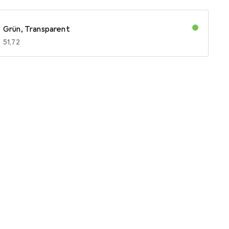
Grün, Transparent
EUR
51,72