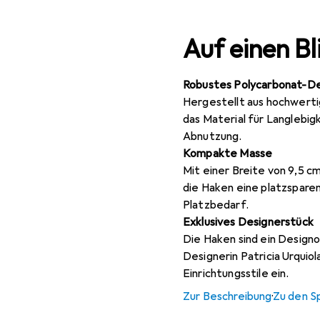
Auf einen Bl
Robustes Polycarbonat-De
Hergestellt aus hochwert
das Material für Langlebi
Abnutzung.
Kompakte Masse
Mit einer Breite von 9,5 c
die Haken eine platzspar
Platzbedarf.
Exklusives Designerstück
Die Haken sind ein Design
Designerin Patricia Urquiol
Einrichtungsstile ein.
Zur Beschreibung
·
Zu den S