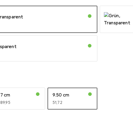
Transparent
nsparent
7 cm
9.50 cm
EUR
89,95
EUR
51,72