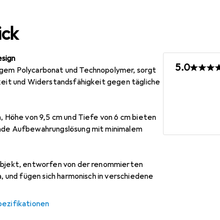
ick
sign
5.0
igem Polycarbonat und Technopolymer, sorgt
gkeit und Widerstandsfähigkeit gegen tägliche
m, Höhe von 9,5 cm und Tiefe von 6 cm bieten
ende Aufbewahrungslösung mit minimalem
objekt, entworfen von der renommierten
a, und fügen sich harmonisch in verschiedene
pezifikationen