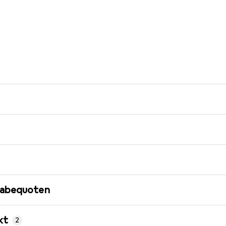
gabequoten
kt
2