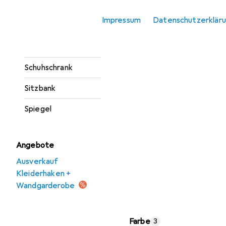
Sideboard
Impressum
Datenschutzerklär
Konsolentisch
Regenschirmständer
Schuhschrank
Sitzbank
Spiegel
Angebote
Ausverkauf
Kleiderhaken +
Wandgarderobe
Farbe
3