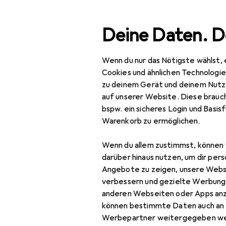
Suche
Deine Daten. D
Wenn du nur das Nötigste wählst, 
Navigation nach Kategorien
Gesamtsortiment
Woh
Gesamtsortiment
Cookies und ähnlichen Technologi
zu deinem Gerät und deinem Nutz
Wohnen
auf unserer Website. Diese brauch
bspw. ein sicheres Login und Basis
Möbel
Warenkorb zu ermöglichen.
Eingangsbereich
Wenn du allem zustimmst, können 
Garderobe +
darüber hinaus nutzen, um dir pers
Kleiderstange
Angebote zu zeigen, unsere Webs
verbessern und gezielte Werbung
Kleiderhaken +
anderen Webseiten oder Apps an
Wandgarderobe
können bestimmte Daten auch an 
Werbepartner weitergegeben we
Kommode +