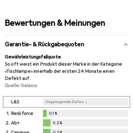
Bewertungen & Meinungen
Garantie- & Rückgabequoten
Gewährleistungsfallquote
So oft weist ein Produkt dieser Marke in der Kategorie
«Tischlampe» innerhalb der ersten 24 Monate einen
Defekt auf.
Quelle: Galaxus
i
L&S
Ungenügende Daten
1.
Renkforce
0,1
%
0,1
%
2.
Ab+
0,2
%
0,2
%
2.
Cepewa
0,2
%