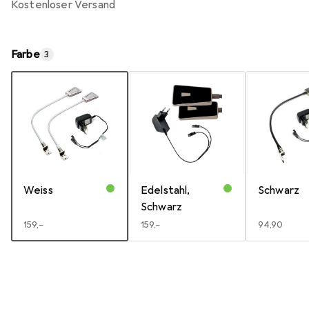
kostenloser Versand
Farbe
3
Weiss
Edelstahl,
Schwarz
Schwarz
EUR
159,–
EUR
159,–
EUR
94,90