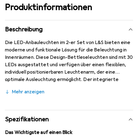
Produktinformationen
Beschreibung
Die LED-Anbauleuchten im 2-er Set von L&S bieten eine
moderne und funktionale Lösung für die Beleuchtung in
Innenräumen. Diese Design-Bettleseleuchten sind mit 30
LEDs ausgestattet und verfügen über einen flexiblen,
individuell positionierbaren Leuchtenarm, der eine
optimale Ausleuchtung ermöglicht. Der integrierte
Schalter und die drei Helligkeitsstufen bieten zusätzliche
Mehr anzeigen
Flexibilität, um die Lichtintensität nach Bedarf
anzupassen. Dank des flexiblen Leuchtenhalses sind die
Leuchten auch für Wandmontagen geeignet, was sie zu
einer vielseitigen Wahl für verschiedene Anwendungen
Spezifikationen
macht. Das Set beinhaltet zwei LED-Anbauleuchten
sowie ein LED-Steckernetzteil mit einer Leistung von 12
Das Wichtigste auf einen Blick