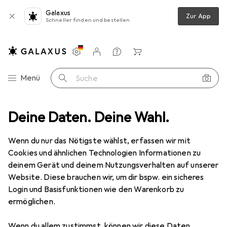
Galaxus
Zur App
Schneller finden und bestellen
Einstellungen
Kundenkonto
Vergleichslisten
Merklisten
Warenkorb
Navigation nach Kategorien
Menü
Suche
mpe
Deine Daten. Deine Wahl.
L&S LED-Anbauleuchten 2-er Set Area Light, Leseleuchte 12 V
Wenn du nur das Nötigste wählst, erfassen wir mit
Cookies und ähnlichen Technologien Informationen zu
5 Bilder
deinem Gerät und deinem Nutzungsverhalten auf unserer
Website. Diese brauchen wir, um dir bspw. ein sicheres
EUR
159,–
Login und Basisfunktionen wie den Warenkorb zu
L&S
LED-Anbauleuchten 2-er Set
ermöglichen.
Area Light, Leseleuchte 12 V
Wenn du allem zustimmst, können wir diese Daten