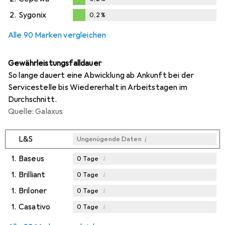
0,2
%
2.
Sygonix
0,2
%
0,2
%
Alle 90 Marken vergleichen
Gewährleistungsfalldauer
So lange dauert eine Abwicklung ab Ankunft bei der
Servicestelle bis Wiedererhalt in Arbeitstagen im
Durchschnitt.
Quelle: Galaxus
i
L&S
Ungenügende Daten
1.
Baseus
i
0
Tage
1.
Brilliant
i
0
Tage
1.
Briloner
i
0
Tage
1.
Casativo
i
0
Tage