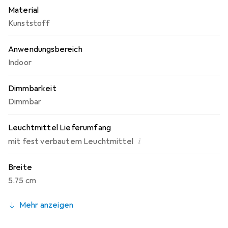
V und 6 W, was eine einfache Installation und Nutzung
Material
gewährleistet.
Kunststoff
Anwendungsbereich
Indoor
Dimmbarkeit
Dimmbar
Leuchtmittel Lieferumfang
i
mit fest verbautem Leuchtmittel
Breite
5.75 cm
Mehr anzeigen