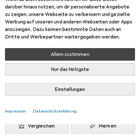
150 lm
darüber hinaus nutzen, um dir personalisierte Angebote
Preis in EUR inkl. MwSt.
zu zeigen, unsere Webseite zu verbessern und gezielte
Werbung auf unseren und anderen Webseiten oder Apps
anzuzeigen. Dazu können bestimmte Daten auch an
Dritte und Werbepartner weitergegeben werden.
Marke
Bewertungen
Mehr von L&S
1
Allem zustimmen
Nur das Nötigste
Zwischen Di, 11.8. und Mi, 12.8. geliefert
Nur 2 Stück an Lager beim Lieferanten
Einstellungen
Lieferort angeben für genaue Lieferzeit
In den Warenkorb
Impressum
Datenschutzerklärung
Vergleichen
Merken