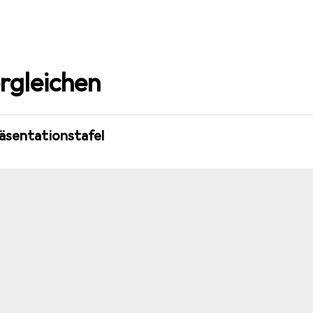
rgleichen
räsentationstafel