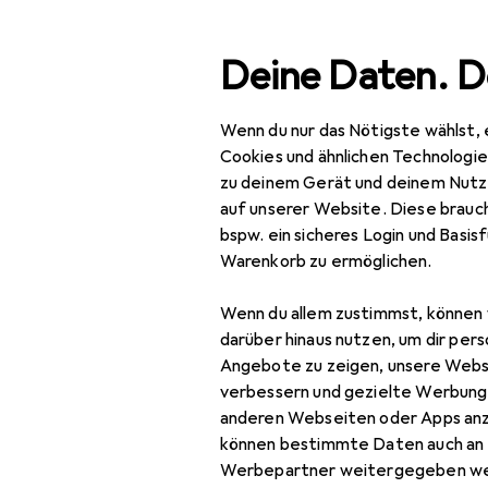
Suche
Deine Daten. D
Wenn du nur das Nötigste wählst, 
Navigation nach Kategorien
Gesamtsortiment
Woh
Gesamtsortiment
Cookies und ähnlichen Technologi
zu deinem Gerät und deinem Nutz
Wohnen
auf unserer Website. Diese brauch
bspw. ein sicheres Login und Basis
Büromöbel + Home
Warenkorb zu ermöglichen.
Office
Wenn du allem zustimmst, können 
Arbeitsplatz Zubehör
darüber hinaus nutzen, um dir pers
Abfalleimer
Angebote zu zeigen, unsere Webs
verbessern und gezielte Werbung
Bodenschutzmatte
anderen Webseiten oder Apps an
können bestimmte Daten auch an 
Dokumentenablage
Werbepartner weitergegeben we