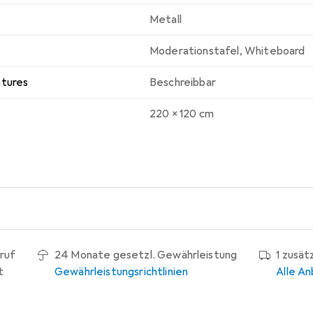
Metall
Moderationstafel
,
Whiteboard
atures
Beschreibbar
220 x 120 cm
ruf
24 Monate gesetzl. Gewährleistung
1 zusät
t
Gewährleistungsrichtlinien
Alle An