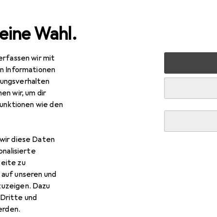
eine Wahl.
erfassen wir mit
nen
Büromöbel + Home Office
Arbeitsplatz Zubehör
en Informationen
ungsverhalten
en wir, um dir
funktionen wie den
wir diese Daten
onalisierte
eite zu
 auf unseren und
zuzeigen. Dazu
Dritte und
rden.