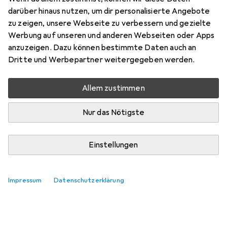
darüber hinaus nutzen, um dir personalisierte Angebote
Bewertungen
zu zeigen, unsere Webseite zu verbessern und gezielte
Werbung auf unseren und anderen Webseiten oder Apps
anzuzeigen. Dazu können bestimmte Daten auch an
Zwischen Mi, 19.8. und Mi, 26.8. geliefert
Dritte und Werbepartner weitergegeben werden.
Mehr als 10 Stück an Lager beim Lieferanten
Benachrichtigen, wenn schneller verfügbar
Allem zustimmen
Nur das Nötigste
Lieferort angeben für genaue Lieferzeit
In den Warenkorb
Einstellungen
Vergleichen
Merken
Impressum
Datenschutzerklärung
i
Kostenloser Versand ab 30,–