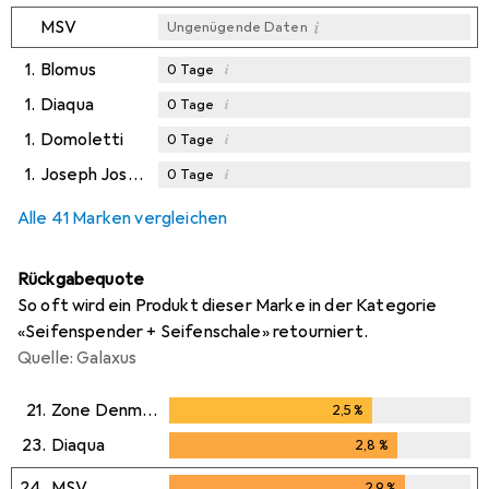
i
MSV
Ungenügende Daten
1.
Blomus
i
0
Tage
1.
Diaqua
i
0
Tage
1.
Domoletti
i
0
Tage
1.
Joseph Joseph
i
0
Tage
Alle 41 Marken vergleichen
Rückgabequote
So oft wird ein Produkt dieser Marke in der Kategorie
«Seifenspender + Seifenschale» retourniert.
Quelle: Galaxus
21.
Zone Denmark
2,5
%
2,5
%
23.
Diaqua
2,8
%
2,8
%
24.
MSV
2,9
%
2,9
%