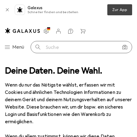
Galaxus
Zur App
Schneller finden und bestellen
Einstellungen
Kundenkonto
Vergleichslisten
Merklisten
Warenkorb
Navigation nach Kategorien
Menü
Suche
mmeraufbewahrung
Deine Daten. Deine Wahl.
Seifenspender + Seifenschale
MSV Allison
Wenn du nur das Nötigste wählst, erfassen wir mit
Cookies und ähnlichen Technologien Informationen zu
1 Bild
deinem Gerät und deinem Nutzungsverhalten auf unserer
EUR
16,25
Website. Diese brauchen wir, um dir bspw. ein sicheres
MSV
Allison
Login und Basisfunktionen wie den Warenkorb zu
ermöglichen.
Preis in EUR inkl. MwSt.
Wenn du allem zustimmst, können wir diese Daten