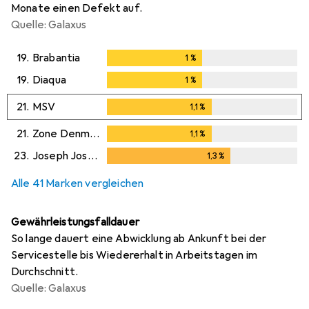
Monate einen Defekt auf.
Quelle: Galaxus
19.
Brabantia
1
%
1
%
19.
Diaqua
1
%
1
%
21.
MSV
1,1
%
1,1
%
21.
Zone Denmark
1,1
%
1,1
%
23.
Joseph Joseph
1,3
%
1,3
%
Alle 41 Marken vergleichen
Gewährleistungsfalldauer
So lange dauert eine Abwicklung ab Ankunft bei der
Servicestelle bis Wiedererhalt in Arbeitstagen im
Durchschnitt.
Quelle: Galaxus