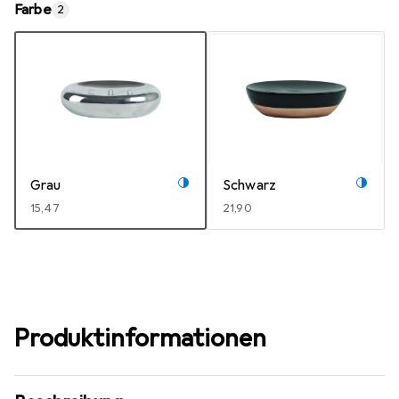
Farbe
2
Grau
Schwarz
EUR
15,47
EUR
21,90
Produktinformationen