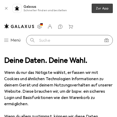
Galaxus
Zur App
Schneller finden und bestellen
Einstellungen
Kundenkonto
Vergleichslisten
Merklisten
Warenkorb
Navigation nach Kategorien
Menü
Suche
eraufbewahrung
Deine Daten. Deine Wahl.
Seifenspender + Seifenschale
MSV Savannah
Wenn du nur das Nötigste wählst, erfassen wir mit
Cookies und ähnlichen Technologien Informationen zu
1 Bild
deinem Gerät und deinem Nutzungsverhalten auf unserer
EUR
15,47
Website. Diese brauchen wir, um dir bspw. ein sicheres
MSV
Savannah
Login und Basisfunktionen wie den Warenkorb zu
ermöglichen.
Preis in EUR inkl. MwSt.
Wenn du allem zustimmst, können wir diese Daten