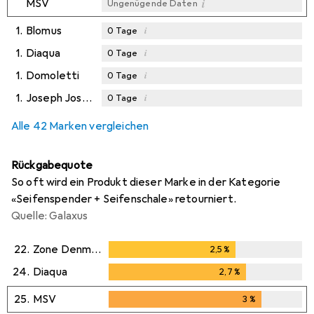
i
MSV
Ungenügende Daten
1.
Blomus
i
0
Tage
1.
Diaqua
i
0
Tage
1.
Domoletti
i
0
Tage
1.
Joseph Joseph
i
0
Tage
Alle 42 Marken vergleichen
Rückgabequote
So oft wird ein Produkt dieser Marke in der Kategorie
«Seifenspender + Seifenschale» retourniert.
Quelle: Galaxus
22.
Zone Denmark
2,5
%
2,5
%
24.
Diaqua
2,7
%
2,7
%
25.
MSV
3
%
3
%