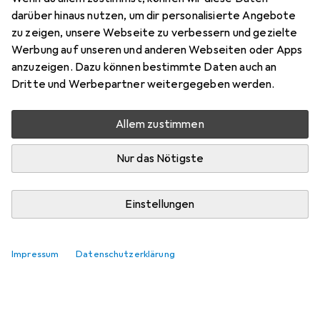
darüber hinaus nutzen, um dir personalisierte Angebote
Bewertungen
zu zeigen, unsere Webseite zu verbessern und gezielte
Werbung auf unseren und anderen Webseiten oder Apps
anzuzeigen. Dazu können bestimmte Daten auch an
Zwischen Di, 18.8. und Di, 25.8. geliefert
Dritte und Werbepartner weitergegeben werden.
Mehr als 10 Stück an Lager beim Lieferanten
Benachrichtigen, wenn schneller verfügbar
Allem zustimmen
Nur das Nötigste
Lieferort angeben für genaue Lieferzeit
In den Warenkorb
Einstellungen
Vergleichen
Merken
Impressum
Datenschutzerklärung
i
Kostenloser Versand ab 30,–