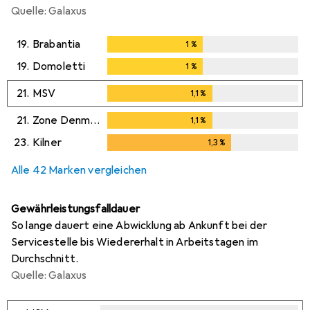
Quelle: Galaxus
19.
Brabantia
1
%
1
%
19.
Domoletti
1
%
1
%
21.
MSV
1,1
%
1,1
%
21.
Zone Denmark
1,1
%
1,1
%
23.
Kilner
1,3
%
1,3
%
Alle 42 Marken vergleichen
Gewährleistungsfalldauer
So lange dauert eine Abwicklung ab Ankunft bei der
Servicestelle bis Wiedererhalt in Arbeitstagen im
Durchschnitt.
Quelle: Galaxus