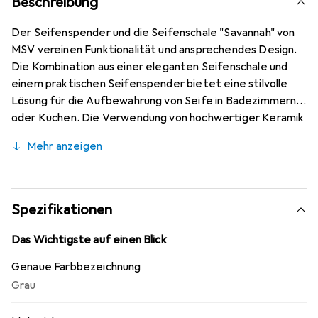
Beschreibung
Der Seifenspender und die Seifenschale "Savannah" von
MSV vereinen Funktionalität und ansprechendes Design.
Die Kombination aus einer eleganten Seifenschale und
einem praktischen Seifenspender bietet eine stilvolle
Lösung für die Aufbewahrung von Seife in Badezimmern
oder Küchen. Die Verwendung von hochwertiger Keramik
verleiht dem Produkt eine ansprechende Optik und sorgt
Mehr anzeigen
gleichzeitig für Langlebigkeit. Die manuelle Bedienung
ermöglicht eine einfache Handhabung, während die
versilberte Oberfläche einen Hauch von Eleganz
hinzufügt. Mit kompakten Abmessungen passt dieses Set
Spezifikationen
in verschiedene Raumkonzepte und trägt zur Ordnung
und Sauberkeit bei.
Das Wichtigste auf einen Blick
Genaue Farbbezeichnung
Grau