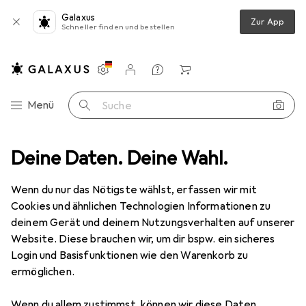
Galaxus
Zur App
Schneller finden und bestellen
Einstellungen
Kundenkonto
Vergleichslisten
Merklisten
Warenkorb
Navigation nach Kategorien
Menü
Suche
to 2er-Set Deko-Kissen Outdoor, Blumenmuster grün, 50 x 50 x 10 cm
Deine Daten. Deine Wahl.
Wenn du nur das Nötigste wählst, erfassen wir mit
Cookies und ähnlichen Technologien Informationen zu
5 Bilder
deinem Gerät und deinem Nutzungsverhalten auf unserer
Website. Diese brauchen wir, um dir bspw. ein sicheres
EUR
57,99
Login und Basisfunktionen wie den Warenkorb zu
Natura Punto
2er-Set Deko-Kissen
ermöglichen.
Outdoor, Blumenmuster grün, 50 x 50
x 10 cm
Wenn du allem zustimmst, können wir diese Daten