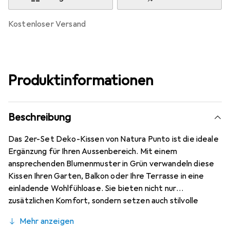
kostenloser Versand
Produktinformationen
Beschreibung
Das 2er-Set Deko-Kissen von Natura Punto ist die ideale
Ergänzung für Ihren Aussenbereich. Mit einem
ansprechenden Blumenmuster in Grün verwandeln diese
Kissen Ihren Garten, Balkon oder Ihre Terrasse in eine
einladende Wohlfühloase. Sie bieten nicht nur
zusätzlichen Komfort, sondern setzen auch stilvolle
Akzente in Ihrer Umgebung. Die Kissen sind vielseitig
Mehr anzeigen
einsetzbar und eignen sich sowohl für Lounge-Möbel als