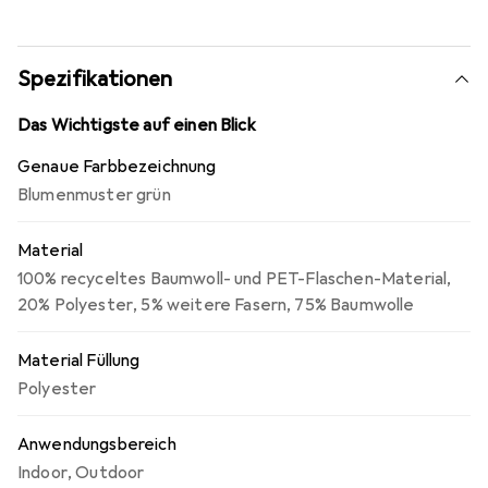
auch für Gartenstühle oder Sofas. Dank ihrer robusten
und langlebigen Materialkombination sind sie optimal für
den Einsatz im Freien geeignet und bieten eine
Spezifikationen
angenehme, weiche Unterlage für entspannte Stunden
im Freien oder drinnen. Die umweltfreundliche
Das Wichtigste auf einen Blick
Herstellung aus recycelten Materialien unterstreicht das
Genaue Farbbezeichnung
nachhaltige Konzept dieser Kissen.
Blumenmuster grün
Material
100% recyceltes Baumwoll- und PET-Flaschen-Material
,
20% Polyester
,
5% weitere Fasern
,
75% Baumwolle
Material Füllung
Polyester
Anwendungsbereich
Indoor
,
Outdoor