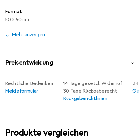
Format
50 x 50 cm
Mehr anzeigen
Preisentwicklung
Rechtliche Bedenken
14 Tage gesetzl. Widerruf
24 
Meldeformular
30 Tage Rückgaberecht
Gew
Rückgaberichtlinien
Produkte vergleichen