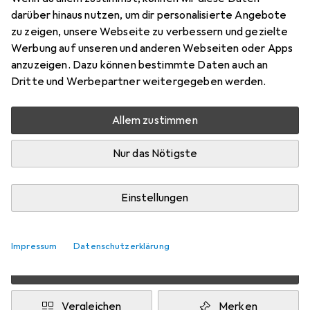
darüber hinaus nutzen, um dir personalisierte Angebote
50 x 50 cm
zu zeigen, unsere Webseite zu verbessern und gezielte
Preis in EUR inkl. MwSt.
Werbung auf unseren und anderen Webseiten oder Apps
anzuzeigen. Dazu können bestimmte Daten auch an
Dritte und Werbepartner weitergegeben werden.
Marke
Bewertungen
Mehr von Natura Punto
Allem zustimmen
Zwischen Di, 11.8. und Do, 13.8. geliefert
Nur das Nötigste
5 Stück an Lager beim Drittanbieter
Lieferort angeben für genaue Lieferzeit
Einstellungen
i
Angebot von
Ideoon Europe
DE
Impressum
Datenschutzerklärung
In den Warenkorb
Vergleichen
Merken