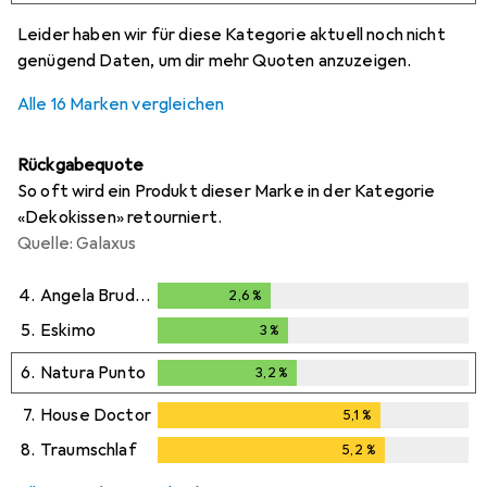
i
i
i
i
Ungenügende Daten
Ungenügende Daten
Ungenügende Daten
Ungenügende Daten
Leider haben wir für diese Kategorie aktuell noch nicht
genügend Daten, um dir mehr Quoten anzuzeigen.
Alle 16 Marken vergleichen
Rückgabequote
So oft wird ein Produkt dieser Marke in der Kategorie
«Dekokissen» retourniert.
Quelle: Galaxus
4.
Angela Bruderer
2,6
%
2,6
%
5.
Eskimo
3
%
3
%
6.
Natura Punto
3,2
%
3,2
%
7.
House Doctor
5,1
%
5,1
%
8.
Traumschlaf
5,2
%
5,2
%