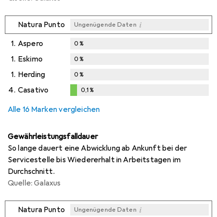
i
Natura Punto
Ungenügende Daten
1.
Aspero
0
%
1.
Eskimo
0
%
1.
Herding
0
%
4.
Casativo
0,1
%
0,1
%
Alle 16 Marken vergleichen
Gewährleistungsfalldauer
So lange dauert eine Abwicklung ab Ankunft bei der
Servicestelle bis Wiedererhalt in Arbeitstagen im
Durchschnitt.
Quelle: Galaxus
i
Natura Punto
Ungenügende Daten