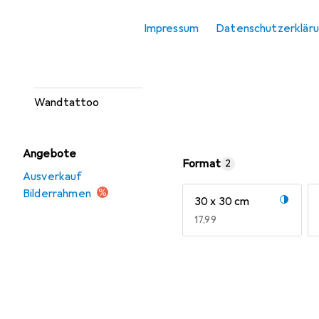
Spiegel
Impressum
Datenschutzerklär
Wanddeko
Wandschild
Wandtattoo
Angebote
Format
2
Ausverkauf
Bilderrahmen
30 x 30 cm
EUR
17,99
Mehr anzeigen