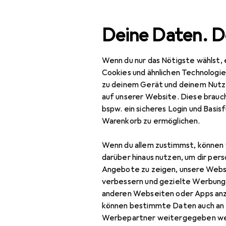
Suche
Deine Daten. D
Wenn du nur das Nötigste wählst, 
Navigation nach Kategorien
Gesamtsortiment
Woh
Gesamtsortiment
Cookies und ähnlichen Technologi
zu deinem Gerät und deinem Nutz
Wohnen
auf unserer Website. Diese brauch
bspw. ein sicheres Login und Basis
Deko + Accessoires
Warenkorb zu ermöglichen.
Wanddekoration
Wenn du allem zustimmst, können 
Bilder
darüber hinaus nutzen, um dir pers
Angebote zu zeigen, unsere Webs
Bilderrahmen
verbessern und gezielte Werbung
anderen Webseiten oder Apps an
Dekofolie
können bestimmte Daten auch an 
Pinnwand
Werbepartner weitergegeben we