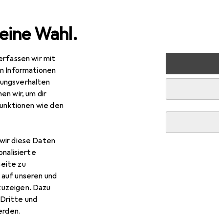
eine Wahl.
erfassen wir mit
nen
Deko + Accessoires
Wanddekoration
Bilderrah
en Informationen
ungsverhalten
en wir, um dir
funktionen wie den
wir diese Daten
onalisierte
eite zu
 auf unseren und
zuzeigen. Dazu
Dritte und
rden.