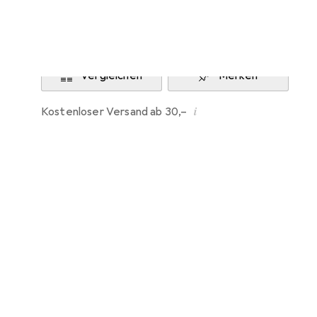
Benachrichtigen, wenn lieferbar
Vergleichen
Merken
i
Kostenloser Versand ab 30,–