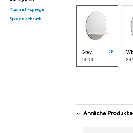
Kategorien
Kosmetikspiegel
Spiegelschrank
Grey
Wh
EUR
94,04
EU
84
Mehr anzeigen
Ähnliche Produkte