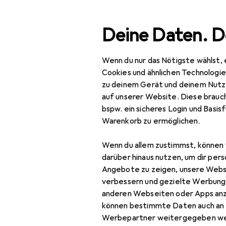
Suche
Deine Daten. D
Wenn du nur das Nötigste wählst, 
Navigation nach Kategorien
Gesamtsortiment
Woh
Gesamtsortiment
Cookies und ähnlichen Technologi
zu deinem Gerät und deinem Nutz
Wohnen
auf unserer Website. Diese brauch
bspw. ein sicheres Login und Basis
Möbel
Warenkorb zu ermöglichen.
Eingangsbereich
Wenn du allem zustimmst, können 
Garderobe +
darüber hinaus nutzen, um dir pers
Kleiderstange
Angebote zu zeigen, unsere Webs
verbessern und gezielte Werbung
Kleiderhaken +
anderen Webseiten oder Apps an
Wandgarderobe
können bestimmte Daten auch an 
Werbepartner weitergegeben we
Kommode +