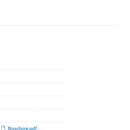
,
Broschüre.pdf
,