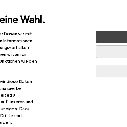
eine Wahl.
erfassen wir mit
nen
Möbel
Eingangsbereich
Spiegel
Normann Co
en Informationen
ungsverhalten
en wir, um dir
funktionen wie den
wir diese Daten
onalisierte
eite zu
 auf unseren und
zuzeigen. Dazu
Dritte und
rden.