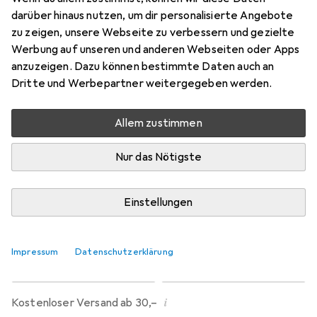
Preis in EUR inkl. MwSt.
darüber hinaus nutzen, um dir personalisierte Angebote
zu zeigen, unsere Webseite zu verbessern und gezielte
Produktdatenblatt
Werbung auf unseren und anderen Webseiten oder Apps
anzuzeigen. Dazu können bestimmte Daten auch an
Bewertungen
Dritte und Werbepartner weitergegeben werden.
242
Allem zustimmen
Di, 11.8. geliefert
Nur das Nötigste
Nur 1 Stück an Lager
Lieferort angeben für genaue Lieferzeit
Einstellungen
In den Warenkorb
Impressum
Datenschutzerklärung
Vergleichen
Merken
i
Kostenloser Versand ab 30,–