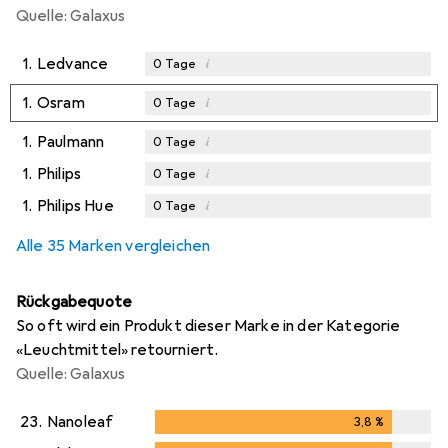
Quelle: Galaxus
1.
Ledvance
i
0
Tage
1.
Osram
i
0
Tage
1.
Paulmann
i
0
Tage
1.
Philips
i
0
Tage
1.
Philips Hue
i
0
Tage
Alle 35 Marken vergleichen
Rückgabequote
So oft wird ein Produkt dieser Marke in der Kategorie
«Leuchtmittel» retourniert.
Quelle: Galaxus
23.
Nanoleaf
3,8
%
3,8
%