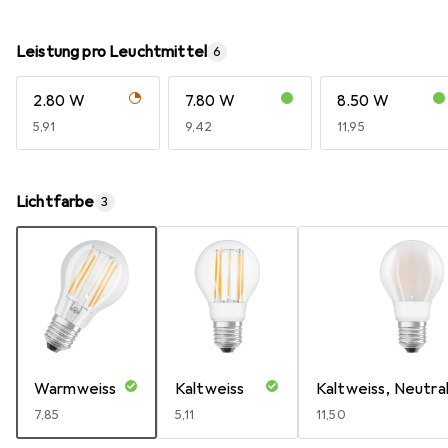
Leistung pro Leuchtmittel
6
2.80 W
7.80 W
8.50 W
EUR
5,91
EUR
9,42
EUR
11,95
Lichtfarbe
3
Warmweiss
Kaltweiss
Kaltweiss, Neutra
EUR
7,85
EUR
5,11
EUR
11,50