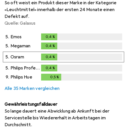
So oft weist ein Produkt dieser Marke in der Kategorie
«Leuchtmittel» innerhalb der ersten 24 Monate einen
Defekt auf.
Quelle: Galaxus
5.
Emos
0,4
%
0,4
%
5.
Megaman
0,4
%
0,4
%
5.
Osram
0,4
%
0,4
%
5.
Philips Professional
0,4
%
0,4
%
9.
Philips Hue
0,5
%
0,5
%
Alle 35 Marken vergleichen
Gewährleistungsfalldauer
So lange dauert eine Abwicklung ab Ankunft bei der
Servicestelle bis Wiedererhalt in Arbeitstagen im
Durchschnitt.