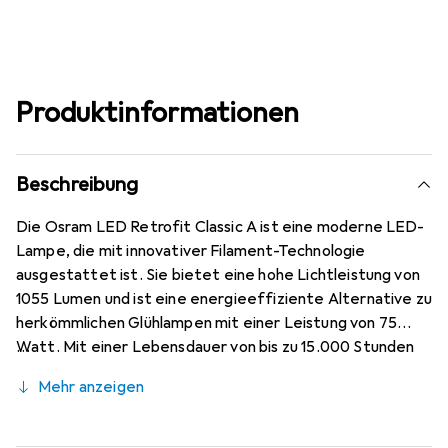
Produktinformationen
Beschreibung
Die Osram LED Retrofit Classic A ist eine moderne LED-
Lampe, die mit innovativer Filament-Technologie
ausgestattet ist. Sie bietet eine hohe Lichtleistung von
1055 Lumen und ist eine energieeffiziente Alternative zu
herkömmlichen Glühlampen mit einer Leistung von 75
Watt. Mit einer Lebensdauer von bis zu 15.000 Stunden
ist diese Lampe ideal für den langfristigen Einsatz in
Mehr anzeigen
Innenräumen. Die warmweisse Lichtfarbe mit einer
Farbtemperatur von 2700 Kelvin sorgt für eine
angenehme Atmosphäre. Die Lampe ist dimmbar und