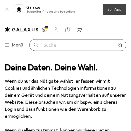
Galaxus
Zur App
Schneller finden und bestellen
Einstellungen
Kundenkonto
Vergleichslisten
Merklisten
Warenkorb
Navigation nach Kategorien
Menü
Suche
ampen + Leuchten
Deine Daten. Deine Wahl.
Leuchtmittel
Osram Led Retrofit Classic A
Wenn du nur das Nötigste wählst, erfassen wir mit
Cookies und ähnlichen Technologien Informationen zu
10 Bilder
deinem Gerät und deinem Nutzungsverhalten auf unserer
Website. Diese brauchen wir, um dir bspw. ein sicheres
EUR
7,85
Login und Basisfunktionen wie den Warenkorb zu
Osram
Led Retrofit Classic A
ermöglichen.
E27, 1055 lm, 1x
Wenn du allem zustimmst, können wir diese Daten