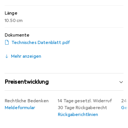
Länge
10.50 cm
Dokumente
Technisches Datenblatt.pdf
Mehr anzeigen
Preisentwicklung
Rechtliche Bedenken
14 Tage gesetzl. Widerruf
24 
Meldeformular
30 Tage Rückgaberecht
Gew
Rückgaberichtlinien