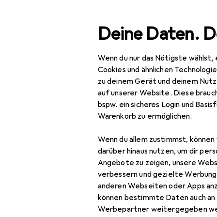
Suche
Deine Daten. D
Wenn du nur das Nötigste wählst, 
Navigation nach Kategorien
Gesamtsortiment
Woh
Gesamtsortiment
Cookies und ähnlichen Technologi
zu deinem Gerät und deinem Nutz
Wohnen
auf unserer Website. Diese brauch
bspw. ein sicheres Login und Basis
Heimtextilien
Warenkorb zu ermöglichen.
Wohntextilien +
Wenn du allem zustimmst, können 
Teppiche
darüber hinaus nutzen, um dir pers
Decke
Angebote zu zeigen, unsere Webs
verbessern und gezielte Werbung
Dekokissen
anderen Webseiten oder Apps an
können bestimmte Daten auch an 
Fell
Werbepartner weitergegeben we