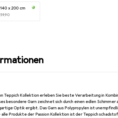
140 x 200 cm
EUR
59,90
ormationen
ion Teppich Kollektion erleben Sie beste Verarbeitung in Komb
ses besondere Garn zeichnet sich durch einen edlen Schimmer a
gartige Optik ergibt. Das Garn aus Polypropylen ist unempfindlic
 alle Produkte der Passion Kollektion ist der Teppich schadst