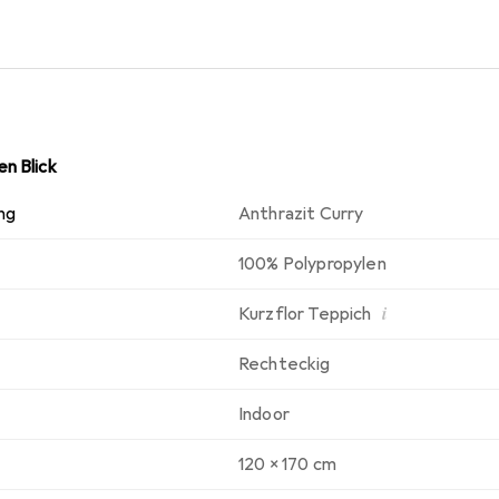
n Blick
ng
Anthrazit Curry
100% Polypropylen
i
Kurzflor Teppich
Rechteckig
Indoor
120 x 170 cm