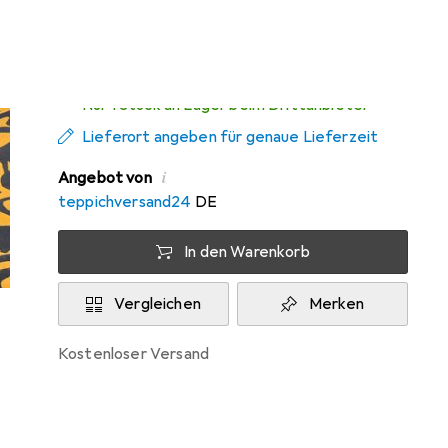
Zwischen Do, 13.8. und Mo, 17.8. geliefert
Nur 1 Stück an Lager beim Drittanbieter
Lieferort angeben für genaue Lieferzeit
i
Angebot von
teppichversand24
DE
In den Warenkorb
Vergleichen
Merken
kostenloser Versand