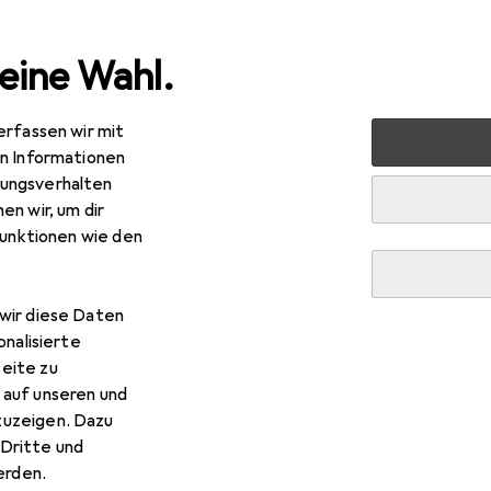
eine Wahl.
erfassen wir mit
nen
Heimtextilien
Wohntextilien + Teppiche
Teppic
en Informationen
ungsverhalten
en wir, um dir
funktionen wie den
wir diese Daten
onalisierte
eite zu
 auf unseren und
zuzeigen. Dazu
Dritte und
rden.