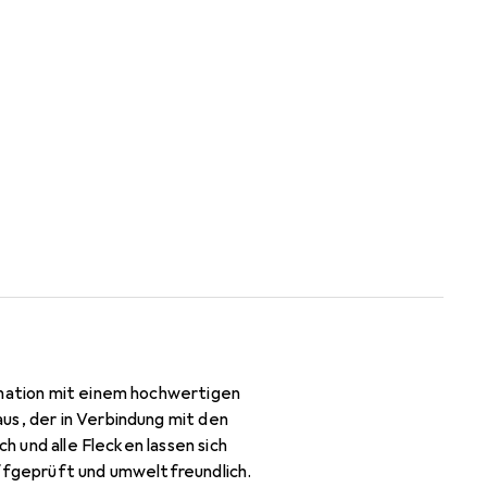
ination mit einem hochwertigen
us, der in Verbindung mit den
h und alle Flecken lassen sich
offgeprüft und umweltfreundlich.