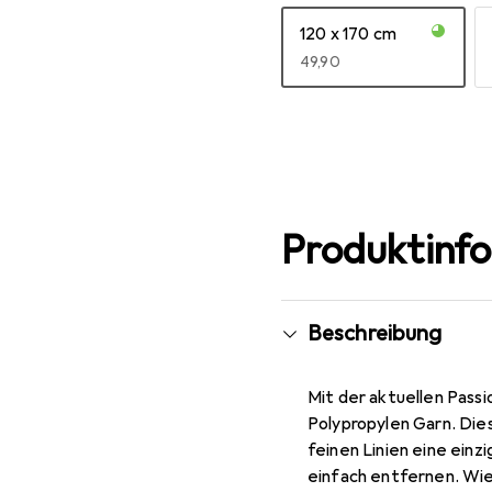
120 x 170 cm
EUR
49,90
Mehr anzeigen
Produktinf
Beschreibung
Mit der aktuellen Pass
Polypropylen Garn. Die
feinen Linien eine einzi
einfach entfernen. Wie