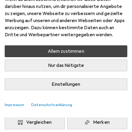
120 x 170 cm
darüber hinaus nutzen, um dir personalisierte Angebote
Preis in EUR inkl. MwSt.
zu zeigen, unsere Webseite zu verbessern und gezielte
Werbung auf unseren und anderen Webseiten oder Apps
Marke
Bewertungen
anzuzeigen. Dazu können bestimmte Daten auch an
Mehr von Pergamon
Dritte und Werbepartner weitergegeben werden.
Allem zustimmen
Zwischen Do, 13.8. und Mo, 17.8. geliefert
Mehr als 10 Stück an Lager beim Drittanbieter
Nur das Nötigste
Lieferort angeben für genaue Lieferzeit
i
Angebot von
Einstellungen
teppichversand24
DE
Impressum
Datenschutzerklärung
In den Warenkorb
Vergleichen
Merken