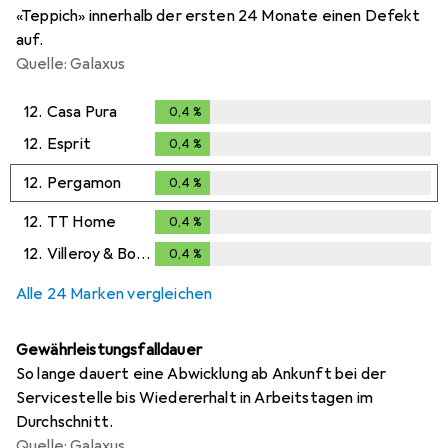
«Teppich» innerhalb der ersten 24 Monate einen Defekt
auf.
Quelle: Galaxus
12.
Casa Pura
0,4
%
0,4
%
12.
Esprit
0,4
%
0,4
%
12.
Pergamon
0,4
%
0,4
%
12.
TT Home
0,4
%
0,4
%
12.
Villeroy & Boch
0,4
%
0,4
%
Alle 24 Marken vergleichen
Gewährleistungsfalldauer
So lange dauert eine Abwicklung ab Ankunft bei der
Servicestelle bis Wiedererhalt in Arbeitstagen im
Durchschnitt.
Quelle: Galaxus