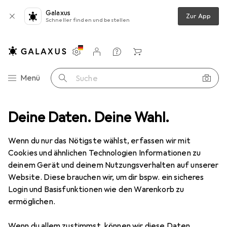
Galaxus
Zur App
Schneller finden und bestellen
Einstellungen
Kundenkonto
Vergleichslisten
Merklisten
Warenkorb
Navigation nach Kategorien
Menü
Suche
Deine Daten. Deine Wahl.
Pergamon Designer Teppich Passion Pastell Patchwork Rosa Beige
Wenn du nur das Nötigste wählst, erfassen wir mit
Cookies und ähnlichen Technologien Informationen zu
10 Bilder
deinem Gerät und deinem Nutzungsverhalten auf unserer
Website. Diese brauchen wir, um dir bspw. ein sicheres
EUR
49,90
Login und Basisfunktionen wie den Warenkorb zu
Pergamon
Designer Teppich Passion
ermöglichen.
Pastell Patchwork Rosa Beige
Wenn du allem zustimmst, können wir diese Daten