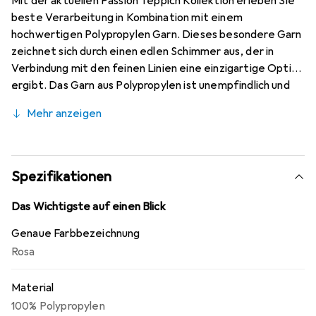
Mit der aktuellen Passion Teppich Kollektion erleben Sie
beste Verarbeitung in Kombination mit einem
hochwertigen Polypropylen Garn. Dieses besondere Garn
zeichnet sich durch einen edlen Schimmer aus, der in
Verbindung mit den feinen Linien eine einzigartige Optik
ergibt. Das Garn aus Polypropylen ist unempfindlich und
alle Flecken lassen sich einfach entfernen. Wie alle
Mehr anzeigen
Produkte der Passion Kollektion ist der Teppich
schadstoffgeprüft und umweltfreundlich.
Spezifikationen
Das Wichtigste auf einen Blick
Genaue Farbbezeichnung
Rosa
Material
100% Polypropylen