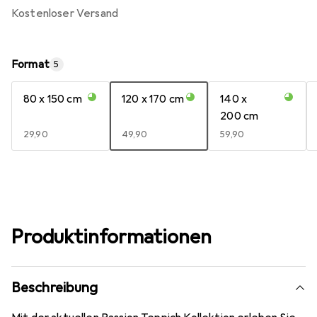
kostenloser Versand
Format
5
80 x 150 cm
120 x 170 cm
140 x
200 cm
EUR
29,90
EUR
49,90
EUR
59,90
Produktinformationen
Beschreibung