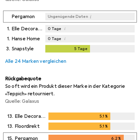
i
Pergamon
Ungenügende Daten
1.
Elle Decoration
i
0
Tage
1.
Hanse Home
i
0
Tage
3.
Snapstyle
5
Tage
5
Tage
i
Ungenügende Daten
Alle 24 Marken vergleichen
Rückgabequote
So oft wird ein Produkt dieser Marke in der Kategorie
«Teppich» retourniert.
Quelle: Galaxus
13.
Elle Decoration
5,1
%
5,1
%
13.
Floordirekt
5,1
%
5,1
%
15.
Pergamon
6,2
%