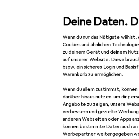
Suche
Deine Daten. D
Wenn du nur das Nötigste wählst, 
Navigation nach Kategorien
Gesamtsortiment
Woh
Gesamtsortiment
Cookies und ähnlichen Technologi
zu deinem Gerät und deinem Nutz
Wohnen
auf unserer Website. Diese brauch
bspw. ein sicheres Login und Basis
Heimtextilien
Warenkorb zu ermöglichen.
Wohntextilien +
Wenn du allem zustimmst, können 
Teppiche
darüber hinaus nutzen, um dir pers
Decke
Angebote zu zeigen, unsere Webs
verbessern und gezielte Werbung
Dekokissen
anderen Webseiten oder Apps an
können bestimmte Daten auch an 
Fell
Werbepartner weitergegeben we