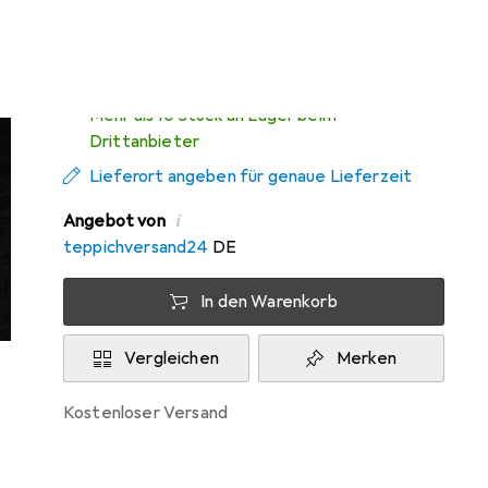
Zwischen Do, 13.8. und Mo, 17.8. geliefert
Mehr als 10 Stück an Lager beim
Drittanbieter
Lieferort angeben für genaue Lieferzeit
i
Angebot von
teppichversand24
DE
In den Warenkorb
Vergleichen
Merken
kostenloser Versand