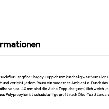
ormationen
Hochflor Langflor Shaggy Teppich mit kuschelig weichem Flor. De
 und verleiht jedem Raum ein modernes Ambiente. Durch das
höhe von ca. 40 mm sind die Aloha Teppiche gemütlich weich u
us Polypropylen ist schadstoffgeprüft nach Öko-Tex Standard
m nach BSCI zertifizierten Betrieb statt.