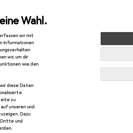
eine Wahl.
erfassen wir mit
nen
Heimtextilien
Wohntextilien + Teppiche
Teppic
en Informationen
ungsverhalten
en wir, um dir
funktionen wie den
wir diese Daten
onalisierte
eite zu
 auf unseren und
zuzeigen. Dazu
Dritte und
rden.