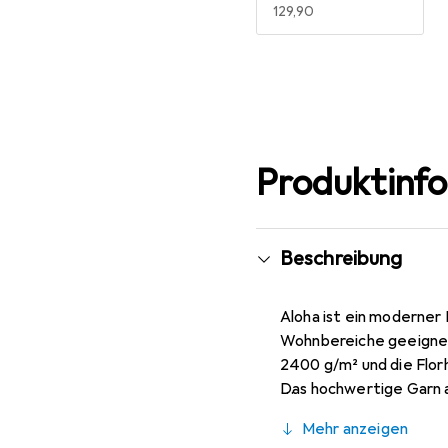
EUR
129,90
Mehr anzeigen
Produktinf
Beschreibung
Aloha ist ein moderner 
Wohnbereiche geeignet
2400 g/m² und die Flor
Das hochwertige Garn a
Teppiche findet in eine
Mehr anzeigen