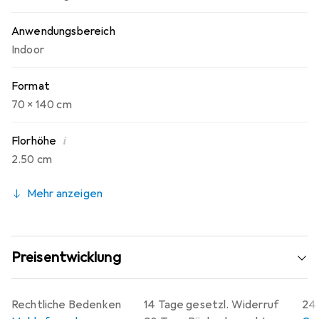
Anwendungsbereich
Indoor
Format
70 x 140 cm
i
Florhöhe
2.50 cm
Mehr anzeigen
Preisentwicklung
Rechtliche Bedenken
14 Tage gesetzl. Widerruf
24 