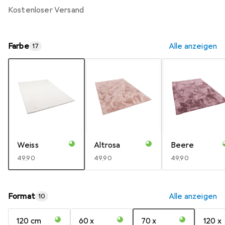
kostenloser Versand
Farbe
Alle anzeigen
17
Weiss
Altrosa
Beere
EUR
49,90
EUR
49,90
EUR
49,90
Format
Alle anzeigen
10
120 cm
60 x
70 x
120 x