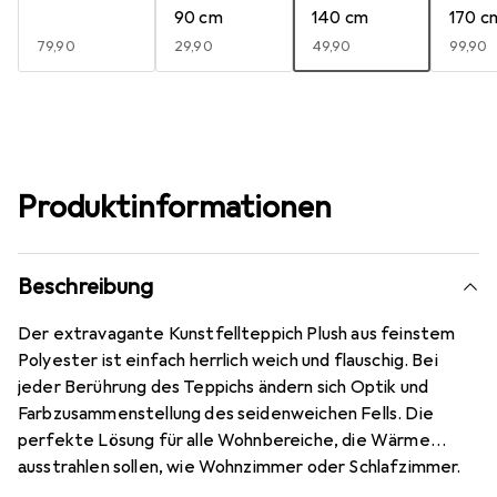
90 cm
140 cm
170 c
EUR
79,90
EUR
29,90
EUR
49,90
EUR
99,90
Produktinformationen
Beschreibung
Der extravagante Kunstfellteppich Plush aus feinstem
Polyester ist einfach herrlich weich und flauschig. Bei
jeder Berührung des Teppichs ändern sich Optik und
Farbzusammenstellung des seidenweichen Fells. Die
perfekte Lösung für alle Wohnbereiche, die Wärme
ausstrahlen sollen, wie Wohnzimmer oder Schlafzimmer.
Ein absolutes Muss für Gemütlichkeit! Parkett- und