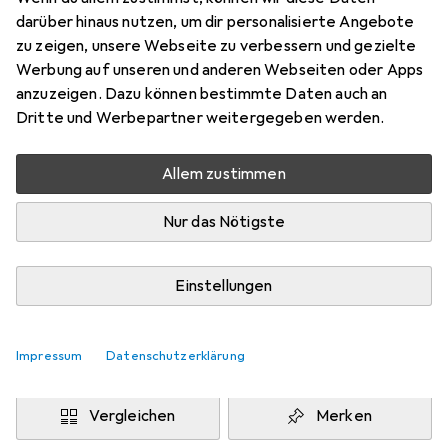
70 x 140 cm
darüber hinaus nutzen, um dir personalisierte Angebote
Preis in EUR inkl. MwSt.
zu zeigen, unsere Webseite zu verbessern und gezielte
Werbung auf unseren und anderen Webseiten oder Apps
Marke
Bewertungen
anzuzeigen. Dazu können bestimmte Daten auch an
Mehr von Pergamon
154
Dritte und Werbepartner weitergegeben werden.
Allem zustimmen
Zwischen Do, 13.8. und Mo, 17.8. geliefert
Mehr als 10 Stück an Lager beim Drittanbieter
Nur das Nötigste
Lieferort angeben für genaue Lieferzeit
i
Angebot von
Einstellungen
teppichversand24
DE
Impressum
Datenschutzerklärung
In den Warenkorb
Vergleichen
Merken