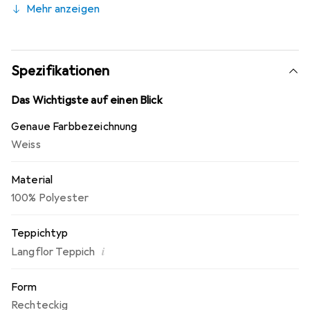
Mehr anzeigen
laminatschonend, geeignet für Fussbodenheizung, keine
Fussel oder Flusen, sehr weiche Mikrofaser.
Spezifikationen
Das Wichtigste auf einen Blick
Genaue Farbbezeichnung
Weiss
Material
100% Polyester
Teppichtyp
i
Langflor Teppich
Form
Rechteckig