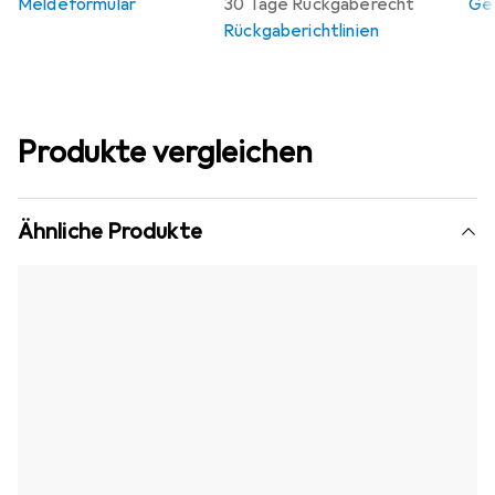
Meldeformular
30 Tage Rückgaberecht
Gew
Rückgaberichtlinien
Produkte vergleichen
Ähnliche Produkte