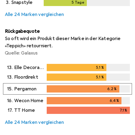
3.
Snapstyle
5
Tage
5
Tage
i
Ungenügende Daten
Alle 24 Marken vergleichen
Rückgabequote
So oft wird ein Produkt dieser Marke in der Kategorie
«Teppich» retourniert.
Quelle: Galaxus
13.
Elle Decoration
5,1
%
5,1
%
13.
Floordirekt
5,1
%
5,1
%
15.
Pergamon
6,2
%
6,2
%
16.
Wecon Home
6,4
%
6,4
%
17.
TT Home
7,1
%
7,1
%
Alle 24 Marken vergleichen