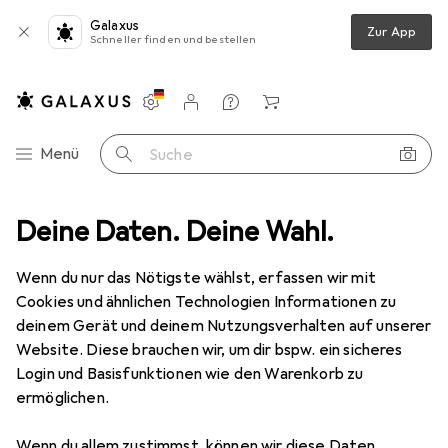
Galaxus
Zur App
Schneller finden und bestellen
Einstellungen
Kundenkonto
Vergleichslisten
Merklisten
Warenkorb
Navigation nach Kategorien
Menü
Suche
eppiche
Deine Daten. Deine Wahl.
Teppich
Pergamon Luxus Super Soft Fellteppich Plush
Wenn du nur das Nötigste wählst, erfassen wir mit
Cookies und ähnlichen Technologien Informationen zu
5 Bilder
deinem Gerät und deinem Nutzungsverhalten auf unserer
Website. Diese brauchen wir, um dir bspw. ein sicheres
EUR
49,90
Login und Basisfunktionen wie den Warenkorb zu
Pergamon
Luxus Super Soft
ermöglichen.
Fellteppich Plush
Wenn du allem zustimmst, können wir diese Daten