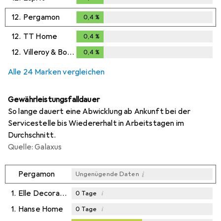
12.
Pergamon
0,4
%
0,4
%
12.
TT Home
0,4
%
0,4
%
12.
Villeroy & Boch
0,4
%
0,4
%
Alle 24 Marken vergleichen
Gewährleistungsfalldauer
So lange dauert eine Abwicklung ab Ankunft bei der
Servicestelle bis Wiedererhalt in Arbeitstagen im
Durchschnitt.
Quelle: Galaxus
i
Pergamon
Ungenügende Daten
1.
Elle Decoration
i
0
Tage
1.
Hanse Home
i
0
Tage