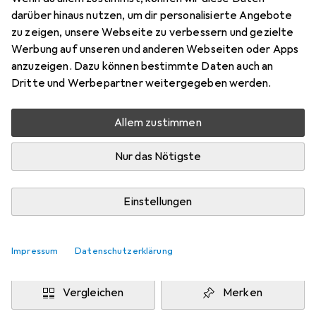
180 x 270 cm
darüber hinaus nutzen, um dir personalisierte Angebote
Preis in EUR inkl. MwSt.
zu zeigen, unsere Webseite zu verbessern und gezielte
Werbung auf unseren und anderen Webseiten oder Apps
Marke
Bewertungen
anzuzeigen. Dazu können bestimmte Daten auch an
Mehr von Pergamon
Dritte und Werbepartner weitergegeben werden.
Allem zustimmen
Zwischen Mi, 12.8. und Fr, 14.8. geliefert
Nur 3 Stück an Lager beim Drittanbieter
Nur das Nötigste
Lieferort angeben für genaue Lieferzeit
i
Angebot von
Einstellungen
teppichversand24
DE
Impressum
Datenschutzerklärung
In den Warenkorb
Vergleichen
Merken