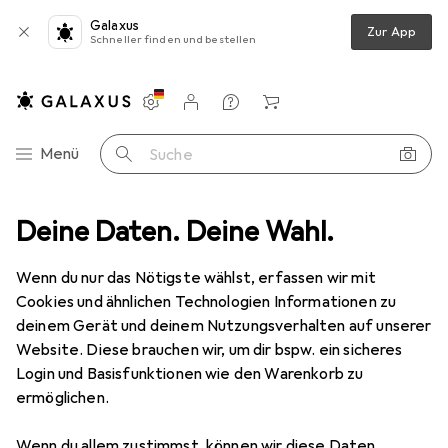
Galaxus
Zur App
Schneller finden und bestellen
Einstellungen
Kundenkonto
Vergleichslisten
Merklisten
Warenkorb
Navigation nach Kategorien
Menü
Suche
 + Teppiche
Deine Daten. Deine Wahl.
Teppich
Pergamon Teppich Modern Trendline Karo
Wenn du nur das Nötigste wählst, erfassen wir mit
Cookies und ähnlichen Technologien Informationen zu
6 Bilder
deinem Gerät und deinem Nutzungsverhalten auf unserer
Website. Diese brauchen wir, um dir bspw. ein sicheres
EUR
109,90
Login und Basisfunktionen wie den Warenkorb zu
Pergamon
Teppich Modern Trendline
ermöglichen.
Karo
Wenn du allem zustimmst, können wir diese Daten