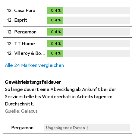
12.
Casa Pura
0,4
%
0,4
%
12.
Esprit
0,4
%
0,4
%
12.
Pergamon
0,4
%
0,4
%
12.
TT Home
0,4
%
0,4
%
12.
Villeroy & Boch
0,4
%
0,4
%
Alle 24 Marken vergleichen
Gewährleistungsfalldauer
So lange dauert eine Abwicklung ab Ankunft bei der
Servicestelle bis Wiedererhalt in Arbeitstagen im
Durchschnitt.
Quelle: Galaxus
i
Pergamon
Ungenügende Daten