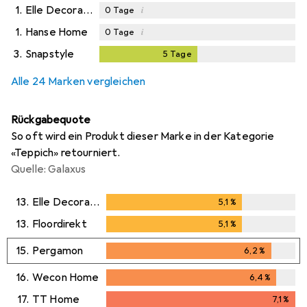
1.
Elle Decoration
i
0
Tage
1.
Hanse Home
i
0
Tage
3.
Snapstyle
5
Tage
5
Tage
i
Ungenügende Daten
Alle 24 Marken vergleichen
Rückgabequote
So oft wird ein Produkt dieser Marke in der Kategorie
«Teppich» retourniert.
Quelle: Galaxus
13.
Elle Decoration
5,1
%
5,1
%
13.
Floordirekt
5,1
%
5,1
%
15.
Pergamon
6,2
%
6,2
%
16.
Wecon Home
6,4
%
6,4
%
17.
TT Home
7,1
%