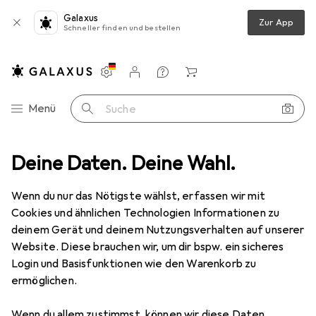
Galaxus
Zur App
Schneller finden und bestellen
Einstellungen
Kundenkonto
Vergleichslisten
Merklisten
Warenkorb
Navigation nach Kategorien
Menü
Suche
Lampen + Leuchten
Deine Daten. Deine Wahl.
Leuchtmittel
Philips Professional Master
Wenn du nur das Nötigste wählst, erfassen wir mit
Cookies und ähnlichen Technologien Informationen zu
3 Bilder
deinem Gerät und deinem Nutzungsverhalten auf unserer
Website. Diese brauchen wir, um dir bspw. ein sicheres
EUR
7,21
Login und Basisfunktionen wie den Warenkorb zu
Philips Professional
Master
ermöglichen.
E27, 470 lm, 1x
Wenn du allem zustimmst, können wir diese Daten