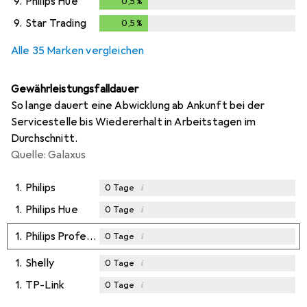
9.
Philips Hue
0,5
%
0,5
%
9.
Star Trading
0,5
%
0,5
%
Alle 35 Marken vergleichen
Gewährleistungsfalldauer
So lange dauert eine Abwicklung ab Ankunft bei der
Servicestelle bis Wiedererhalt in Arbeitstagen im
Durchschnitt.
Quelle: Galaxus
1.
Philips
i
0
Tage
1.
Philips Hue
i
0
Tage
1.
Philips Professional
i
0
Tage
1.
Shelly
i
0
Tage
1.
TP-Link
i
0
Tage