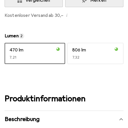
Vergleichen
Merken
i
Kostenloser Versand ab 30,–
Lumen
2
470 lm
806 lm
EUR
7,21
EUR
7,32
Produktinformationen
Beschreibung