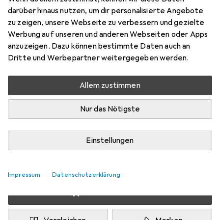
Preis in EUR inkl. MwSt.
darüber hinaus nutzen, um dir personalisierte Angebote
zu zeigen, unsere Webseite zu verbessern und gezielte
Produktdatenblatt
Werbung auf unseren und anderen Webseiten oder Apps
anzuzeigen. Dazu können bestimmte Daten auch an
Schneller lieferbar
Dritte und Werbepartner weitergegeben werden.
Angebot für
EUR
8,85
Allem zustimmen
Bewertungen
7
Nur das Nötigste
Zwischen Mo, 10.8. und Fr, 14.8. geliefert
Einstellungen
Mehr als 10 Stück an Lager beim Lieferanten
Lieferort angeben für genaue Lieferzeit
Impressum
Datenschutzerklärung
In den Warenkorb