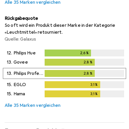
Alle 35 Marken vergleichen
Rückgabequote
So oft wird ein Produkt dieser Marke in der Kategorie
«Leuchtmittel» retourniert.
Quelle: Galaxus
12.
Philips Hue
2,6
%
2,6
%
13.
Govee
2,8
%
2,8
%
13.
Philips Professional
2,8
%
2,8
%
15.
EGLO
3,1
%
3,1
%
15.
Hama
3,1
%
3,1
%
Alle 35 Marken vergleichen