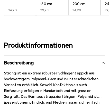
160 cm
200 cm
2
EUR
34,90
EUR
29,90
EUR
34,90
EU
39
Produktinformationen
Beschreibung
Strong ist ein extrem robuster Schlingenteppich aus
hochwertigem Polyamid-Garn und in unterschiedlichen
Varianten erhältlich. Sowohl Konfektion als auch
Einfassung erfolgen in Handarbeit und mit grosser
Sorgfalt. Das Garn aus strapazierfähigem Polyamid ist
äusserst unempfindlich, und Flecken lassen sich einfach
entfernen. Wie alle Produkte sind auch die Strong