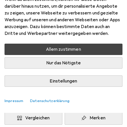
200 cm
darüber hinaus nutzen, um dir personalisierte Angebote
Preis in EUR inkl. MwSt.
zu zeigen, unsere Webseite zu verbessern und gezielte
Werbung auf unseren und anderen Webseiten oder Apps
Marke
Bewertungen
anzuzeigen. Dazu können bestimmte Daten auch an
Mehr von Snapstyle
23
Dritte und Werbepartner weitergegeben werden.
Allem zustimmen
Zwischen Fr, 14.8. und Di, 18.8. geliefert
Mehr als 10 Stück an Lager beim Drittanbieter
Nur das Nötigste
Lieferort angeben für genaue Lieferzeit
i
Angebot von
Einstellungen
teppichversand24
DE
Impressum
Datenschutzerklärung
In den Warenkorb
Vergleichen
Merken