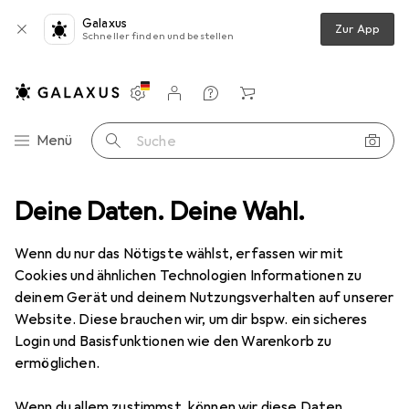
Galaxus
Zur App
Schneller finden und bestellen
Einstellungen
Kundenkonto
Vergleichslisten
Merklisten
Warenkorb
Navigation nach Kategorien
Menü
Suche
ppiche
Deine Daten. Deine Wahl.
Teppich
Snapstyle Feinschlingen Velour Teppich Strong
Wenn du nur das Nötigste wählst, erfassen wir mit
Cookies und ähnlichen Technologien Informationen zu
4 Bilder
deinem Gerät und deinem Nutzungsverhalten auf unserer
Website. Diese brauchen wir, um dir bspw. ein sicheres
EUR
79,90
Login und Basisfunktionen wie den Warenkorb zu
Snapstyle
Feinschlingen Velour
ermöglichen.
Teppich Strong
Wenn du allem zustimmst, können wir diese Daten