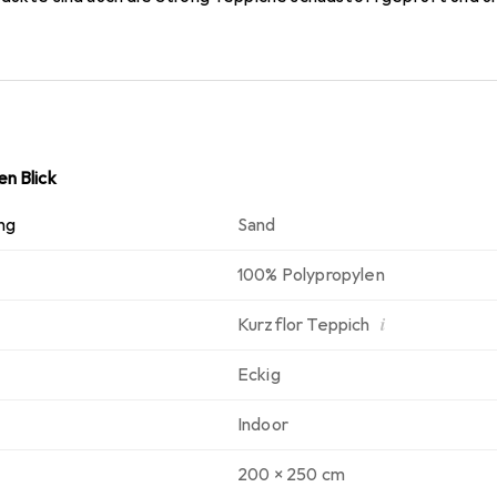
n Blick
ng
Sand
100% Polypropylen
i
Kurzflor Teppich
Eckig
Indoor
200 x 250 cm