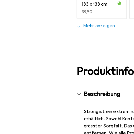
EU
89,
133 x 133 cm
EUR
39,90
200 cm
Mehr anzeigen
EUR
79,90
200 x 200 cm
EUR
69,90
Produktinf
Beschreibung
Strong ist ein extrem 
erhältlich. Sowohl Konf
grösster Sorgfalt. Das 
entfernen. Wie alle Pr