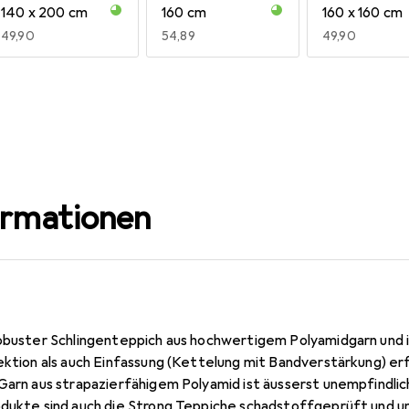
R
90
140 x 200 cm
160 cm
160 x 160 cm
EUR
49,90
EUR
54,89
EUR
49,90
80 x 160 cm
80 x 200 cm
80 x 240 cm
EUR
29,90
EUR
34,90
EUR
39,90
200 x 250 cm
200 x 300 cm
EUR
89,90
EUR
99,90
ormationen
robuster Schlingenteppich aus hochwertigem Polyamidgarn und i
ektion als auch Einfassung (Kettelung mit Bandverstärkung) er
Garn aus strapazierfähigem Polyamid ist äusserst unempfindlich
odukte sind auch die Strong Teppiche schadstoffgeprüft und u