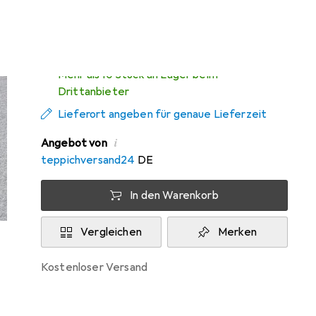
Zwischen Mi, 12.8. und Fr, 14.8. geliefert
Mehr als 10 Stück an Lager beim
Drittanbieter
Lieferort angeben für genaue Lieferzeit
i
Angebot von
teppichversand24
DE
In den Warenkorb
Vergleichen
Merken
kostenloser Versand