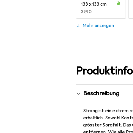
EU
99,
133 x 133 cm
EUR
39,90
80 x 320 cm
Mehr anzeigen
EUR
49,90
200 x 200 cm
EUR
69,90
Produktinf
Beschreibung
Strong ist ein extrem 
erhältlich. Sowohl Konf
grösster Sorgfalt. Das 
entfernen. Wie alle Pr