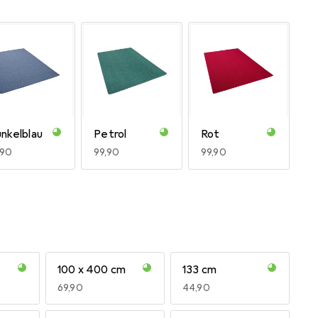
nkelblau
Petrol
Rot
R
,90
EUR
99,90
EUR
99,90
100 x 400 cm
133 cm
EUR
69,90
EUR
44,90