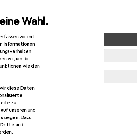
eine Wahl.
erfassen wir mit
nen
Heimtextilien
Wohntextilien + Teppiche
Teppic
en Informationen
ungsverhalten
en wir, um dir
funktionen wie den
wir diese Daten
onalisierte
eite zu
 auf unseren und
zuzeigen. Dazu
Dritte und
rden.