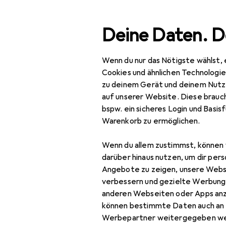
Suche
Deine Daten. D
Wenn du nur das Nötigste wählst, 
Navigation nach Kategorien
Gesamtsortiment
Woh
Gesamtsortiment
Cookies und ähnlichen Technologi
zu deinem Gerät und deinem Nutz
Wohnen
auf unserer Website. Diese brauch
bspw. ein sicheres Login und Basis
Heimtextilien
Warenkorb zu ermöglichen.
Wohntextilien +
Wenn du allem zustimmst, können 
Teppiche
darüber hinaus nutzen, um dir pers
Decke
Angebote zu zeigen, unsere Webs
verbessern und gezielte Werbung
Dekokissen
anderen Webseiten oder Apps an
können bestimmte Daten auch an 
Fell
Werbepartner weitergegeben we