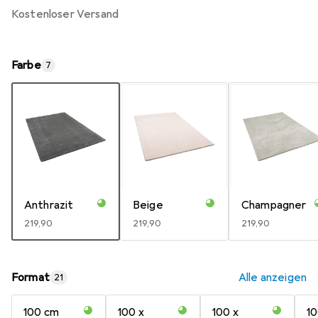
kostenloser Versand
Farbe
7
Anthrazit
Beige
Champagner
EUR
219,90
EUR
219,90
EUR
219,90
Format
Alle anzeigen
21
100 cm
100 x
100 x
10