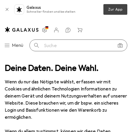
Galaxus
Zur App
Schneller finden und bestellen
Einstellungen
Kundenkonto
Vergleichslisten
Merklisten
Warenkorb
Navigation nach Kategorien
Menü
Suche
piche
Deine Daten. Deine Wahl.
Teppich
Snapstyle Hochflor Luxus Velours Teppich Touch
Wenn du nur das Nötigste wählst, erfassen wir mit
Cookies und ähnlichen Technologien Informationen zu
5 Bilder
deinem Gerät und deinem Nutzungsverhalten auf unserer
Website. Diese brauchen wir, um dir bspw. ein sicheres
EUR
219,90
Login und Basisfunktionen wie den Warenkorb zu
Snapstyle
Hochflor Luxus Velours
ermöglichen.
Teppich Touch
Wenn du allem zustimmst, können wir diese Daten