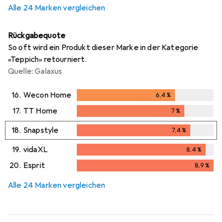
Alle 24 Marken vergleichen
Rückgabequote
So oft wird ein Produkt dieser Marke in der Kategorie
«Teppich» retourniert.
Quelle: Galaxus
16.
Wecon Home
6,4
%
6,4
%
17.
TT Home
7
%
7
%
18.
Snapstyle
7,4
%
7,4
%
19.
vidaXL
8,4
%
8,4
%
20.
Esprit
8,9
%
8,9
%
Alle 24 Marken vergleichen