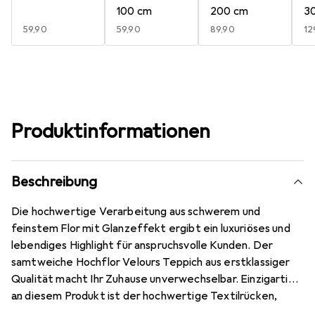
100 cm
200 cm
3
EUR
59,90
EUR
59,90
EUR
89,90
E
12
Produktinformationen
Beschreibung
Die hochwertige Verarbeitung aus schwerem und
feinstem Flor mit Glanzeffekt ergibt ein luxuriöses und
lebendiges Highlight für anspruchsvolle Kunden. Der
samtweiche Hochflor Velours Teppich aus erstklassiger
Qualität macht Ihr Zuhause unverwechselbar. Einzigartig
an diesem Produkt ist der hochwertige Textilrücken,
bestehend aus einer Vliesschicht kombiniert mit feinem