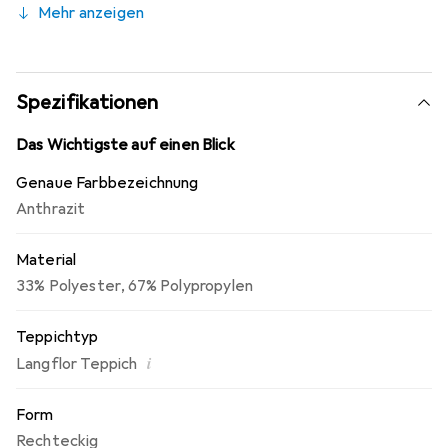
Mehr anzeigen
Polypropylen Garn. Dieser FusionBac Teppichrücken ist
stark und robust, jedoch gleichzeitig weich und isolierend.
Die Kollektion Touch steht in mehreren Farbvarianten zur
Auswahl und hat so für jeden Geschmack etwas zu bieten.
Spezifikationen
Dieser Teppich ist schadstoffgeprüft durch die
Gemeinschaft umweltfreundlicher Teppichboden e.V.
Das Wichtigste auf einen Blick
Genaue Farbbezeichnung
Anthrazit
Material
33% Polyester
,
67% Polypropylen
Teppichtyp
i
Langflor Teppich
Form
Rechteckig