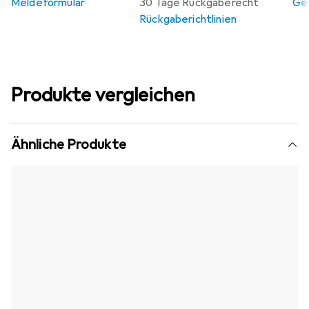
Meldeformular
30 Tage Rückgaberecht
Gew
Rückgaberichtlinien
Produkte vergleichen
Ähnliche Produkte