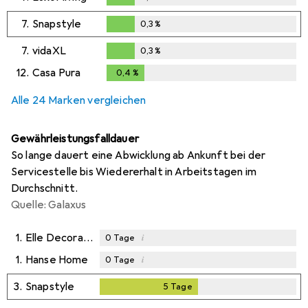
0,3
%
7.
Snapstyle
0,3
%
0,3
%
7.
vidaXL
0,3
%
0,3
%
12.
Casa Pura
0,4
%
0,4
%
Alle 24 Marken vergleichen
Gewährleistungsfalldauer
So lange dauert eine Abwicklung ab Ankunft bei der
Servicestelle bis Wiedererhalt in Arbeitstagen im
Durchschnitt.
Quelle: Galaxus
1.
Elle Decoration
i
0
Tage
1.
Hanse Home
i
0
Tage
3.
Snapstyle
5
Tage
5
Tage