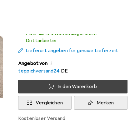
Zwischen Fr, 14.8. und Di, 18.8. geliefert
Mehr als 10 Stück an Lager beim
Drittanbieter
Lieferort angeben für genaue Lieferzeit
i
Angebot von
teppichversand24
DE
In den Warenkorb
Vergleichen
Merken
kostenloser Versand