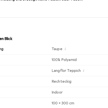
n Blick
i
ng
Taupe
100% Polyamid
i
Langflor Teppich
Rechteckig
Indoor
100 x 300 cm