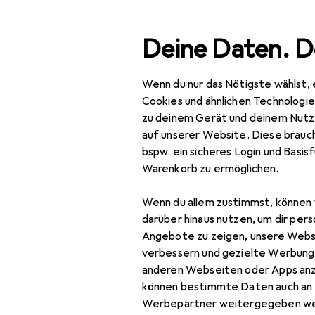
Suche
Deine Daten. D
Wenn du nur das Nötigste wählst, 
Navigation nach Kategorien
Gesamtsortiment
Woh
Gesamtsortiment
Cookies und ähnlichen Technologi
zu deinem Gerät und deinem Nutz
Wohnen
auf unserer Website. Diese brauch
bspw. ein sicheres Login und Basis
Heimtextilien
Warenkorb zu ermöglichen.
Wohntextilien +
Wenn du allem zustimmst, können 
Teppiche
darüber hinaus nutzen, um dir pers
Decke
Angebote zu zeigen, unsere Webs
verbessern und gezielte Werbung
Dekokissen
anderen Webseiten oder Apps an
können bestimmte Daten auch an 
Fell
Werbepartner weitergegeben we