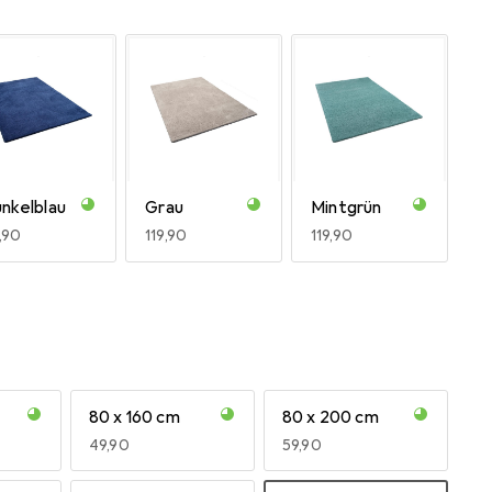
nkelblau
Grau
Mintgrün
R
9,90
EUR
119,90
EUR
119,90
80 x 160 cm
80 x 200 cm
hwarz
Stone
Weinrot
EUR
49,90
EUR
59,90
R
9,90
EUR
119,90
EUR
119,90