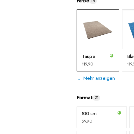
Farbe
14
Taupe
Bla
EUR
119,90
EU
119
Mehr anzeigen
Format
21
100 cm
Natur
Or
EUR
59,90
EUR
119,90
EU
119