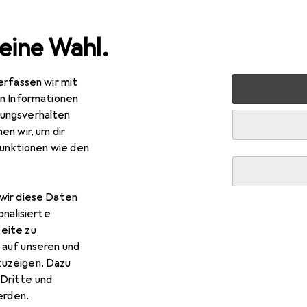
eine Wahl.
erfassen wir mit
nen
Heimtextilien
Wohntextilien + Teppiche
Teppic
en Informationen
ungsverhalten
en wir, um dir
funktionen wie den
wir diese Daten
onalisierte
eite zu
 auf unseren und
zuzeigen. Dazu
Dritte und
rden.