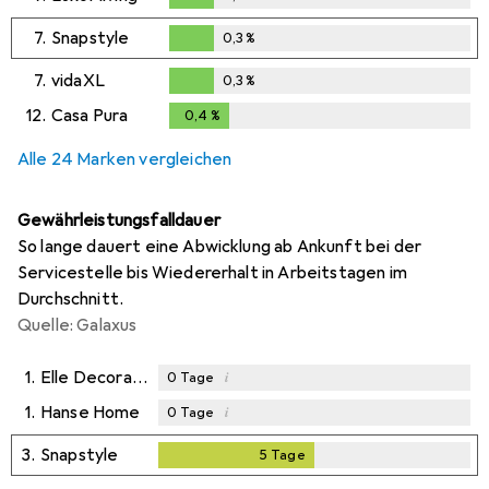
0,3
%
7.
Snapstyle
0,3
%
0,3
%
7.
vidaXL
0,3
%
0,3
%
12.
Casa Pura
0,4
%
0,4
%
Alle 24 Marken vergleichen
Gewährleistungsfalldauer
So lange dauert eine Abwicklung ab Ankunft bei der
Servicestelle bis Wiedererhalt in Arbeitstagen im
Durchschnitt.
Quelle: Galaxus
1.
Elle Decoration
i
0
Tage
1.
Hanse Home
i
0
Tage
3.
Snapstyle
5
Tage
5
Tage