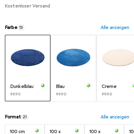
kostenloser Versand
Farbe
Alle anzeigen
13
Dunkelblau
Blau
Creme
EUR
99,90
EUR
99,90
EUR
99,90
Format
Alle anzeigen
21
100 cm
100 x
100 x
10