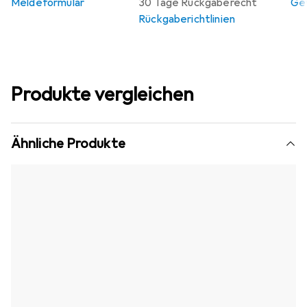
Meldeformular
30 Tage Rückgaberecht
Gew
Rückgaberichtlinien
Produkte vergleichen
Ähnliche Produkte