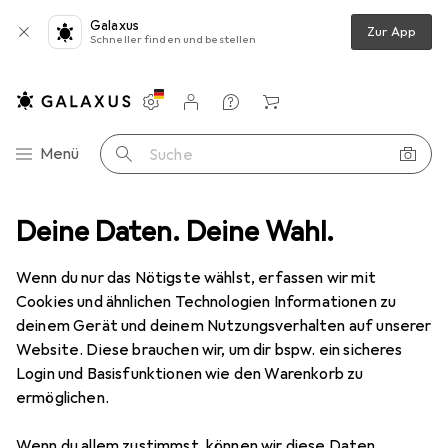
Galaxus
Zur App
Schneller finden und bestellen
Einstellungen
Kundenkonto
Vergleichslisten
Merklisten
Warenkorb
Navigation nach Kategorien
Menü
Suche
+ Teppiche
Deine Daten. Deine Wahl.
Teppich
Snapstyle Hochflor Shaggy Teppich Palace
Wenn du nur das Nötigste wählst, erfassen wir mit
Cookies und ähnlichen Technologien Informationen zu
5 Bilder
deinem Gerät und deinem Nutzungsverhalten auf unserer
Website. Diese brauchen wir, um dir bspw. ein sicheres
EUR
99,90
Login und Basisfunktionen wie den Warenkorb zu
Snapstyle
Hochflor Shaggy Teppich
ermöglichen.
Palace
Wenn du allem zustimmst, können wir diese Daten