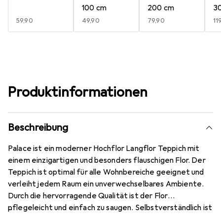
100 cm
200 cm
3
EUR
59,90
EUR
49,90
EUR
79,90
E
11
Produktinformationen
Beschreibung
Palace ist ein moderner Hochflor Langflor Teppich mit
einem einzigartigen und besonders flauschigen Flor. Der
Teppich ist optimal für alle Wohnbereiche geeignet und
verleiht jedem Raum ein unverwechselbares Ambiente.
Durch die hervorragende Qualität ist der Flor
pflegeleicht und einfach zu saugen. Selbstverständlich ist
der Teppich wie alle Produkte schadstoffgeprüft und