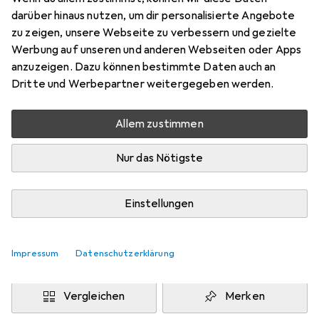
133 cm
darüber hinaus nutzen, um dir personalisierte Angebote
Preis in EUR inkl. MwSt.
zu zeigen, unsere Webseite zu verbessern und gezielte
Werbung auf unseren und anderen Webseiten oder Apps
Marke
Bewertungen
anzuzeigen. Dazu können bestimmte Daten auch an
Mehr von Snapstyle
76
Dritte und Werbepartner weitergegeben werden.
Allem zustimmen
Zwischen Do, 13.8. und Mo, 17.8. geliefert
Mehr als 10 Stück an Lager beim Drittanbieter
Nur das Nötigste
Lieferort angeben für genaue Lieferzeit
i
Angebot von
Einstellungen
teppichversand24
DE
Impressum
Datenschutzerklärung
In den Warenkorb
Vergleichen
Merken