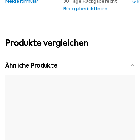
Meldeformular
30 Tage Rückgaberecht
Gew
Rückgaberichtlinien
Produkte vergleichen
Ähnliche Produkte