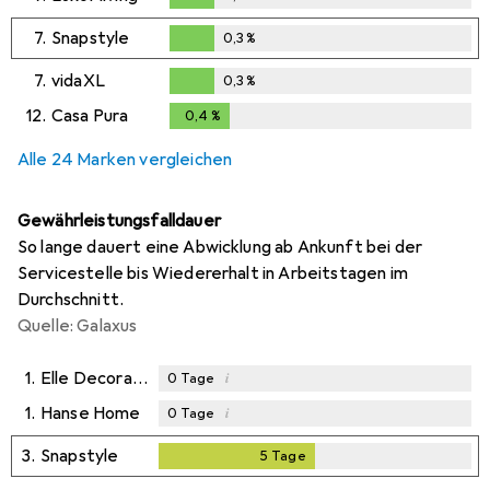
0,3
%
7.
Snapstyle
0,3
%
0,3
%
7.
vidaXL
0,3
%
0,3
%
12.
Casa Pura
0,4
%
0,4
%
Alle 24 Marken vergleichen
Gewährleistungsfalldauer
So lange dauert eine Abwicklung ab Ankunft bei der
Servicestelle bis Wiedererhalt in Arbeitstagen im
Durchschnitt.
Quelle: Galaxus
1.
Elle Decoration
i
0
Tage
1.
Hanse Home
i
0
Tage
3.
Snapstyle
5
Tage
5
Tage