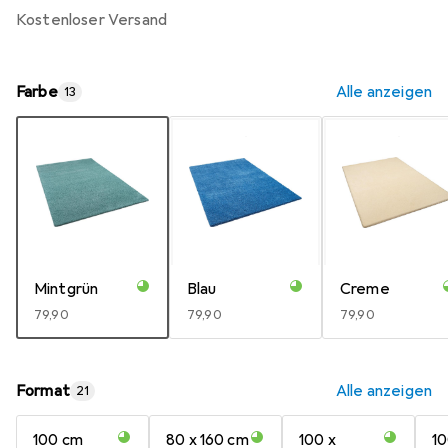
kostenloser Versand
Farbe
Alle anzeigen
13
Mintgrün
Blau
Creme
EUR
79,90
EUR
79,90
EUR
79,90
Format
Alle anzeigen
21
100 cm
80 x 160 cm
100 x
10