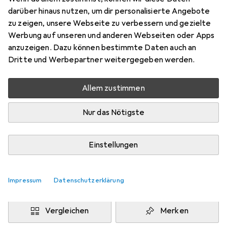
133 x 133 cm
darüber hinaus nutzen, um dir personalisierte Angebote
Preis in EUR inkl. MwSt.
zu zeigen, unsere Webseite zu verbessern und gezielte
Werbung auf unseren und anderen Webseiten oder Apps
Marke
Bewertungen
anzuzeigen. Dazu können bestimmte Daten auch an
Mehr von Snapstyle
76
Dritte und Werbepartner weitergegeben werden.
Allem zustimmen
Zwischen Fr, 14.8. und Di, 18.8. geliefert
Mehr als 10 Stück an Lager beim Drittanbieter
Nur das Nötigste
Lieferort angeben für genaue Lieferzeit
i
Angebot von
Einstellungen
teppichversand24
DE
Impressum
Datenschutzerklärung
In den Warenkorb
Vergleichen
Merken