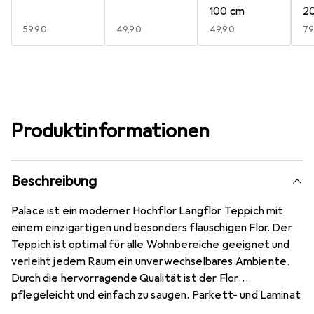
100 cm
2
EUR
59,90
EUR
49,90
EUR
49,90
E
79
Produktinformationen
Beschreibung
Palace ist ein moderner Hochflor Langflor Teppich mit
einem einzigartigen und besonders flauschigen Flor. Der
Teppich ist optimal für alle Wohnbereiche geeignet und
verleiht jedem Raum ein unverwechselbares Ambiente.
Durch die hervorragende Qualität ist der Flor
pflegeleicht und einfach zu saugen. Parkett- und Laminat
schonend. Geeignet für Fussbodenheizung. Keine Fussel