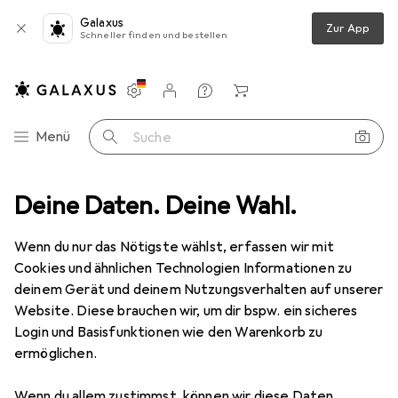
Galaxus
Zur App
Schneller finden und bestellen
Einstellungen
Kundenkonto
Vergleichslisten
Merklisten
Warenkorb
Navigation nach Kategorien
Menü
Suche
+ Teppiche
Deine Daten. Deine Wahl.
Teppich
Snapstyle Hochflor Shaggy Teppich Palace
Wenn du nur das Nötigste wählst, erfassen wir mit
Cookies und ähnlichen Technologien Informationen zu
5 Bilder
deinem Gerät und deinem Nutzungsverhalten auf unserer
Website. Diese brauchen wir, um dir bspw. ein sicheres
EUR
79,90
Login und Basisfunktionen wie den Warenkorb zu
Snapstyle
Hochflor Shaggy Teppich
ermöglichen.
Palace
Wenn du allem zustimmst, können wir diese Daten