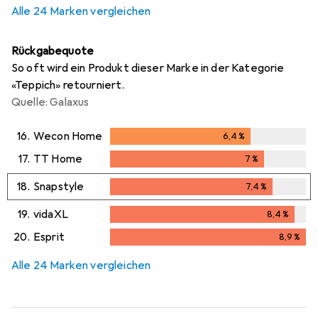
Alle 24 Marken vergleichen
Rückgabequote
So oft wird ein Produkt dieser Marke in der Kategorie
«Teppich» retourniert.
Quelle: Galaxus
16.
Wecon Home
6,4
%
6,4
%
17.
TT Home
7
%
7
%
18.
Snapstyle
7,4
%
7,4
%
19.
vidaXL
8,4
%
8,4
%
20.
Esprit
8,9
%
8,9
%
Alle 24 Marken vergleichen