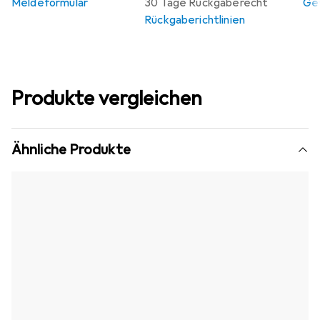
Meldeformular
30 Tage Rückgaberecht
Gew
Rückgaberichtlinien
Produkte vergleichen
Ähnliche Produkte