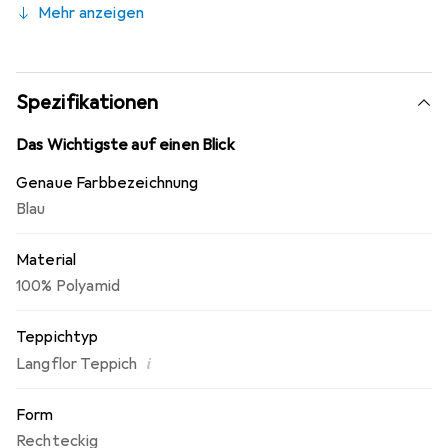
Mehr anzeigen
hinterlässt keine Fusseln oder Flusen.
Spezifikationen
Das Wichtigste auf einen Blick
Genaue Farbbezeichnung
Blau
Material
100% Polyamid
Teppichtyp
i
Langflor Teppich
Form
Rechteckig