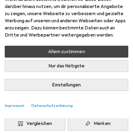
140 x 200 cm
darüber hinaus nutzen, um dir personalisierte Angebote
Preis in EUR inkl. MwSt.
zu zeigen, unsere Webseite zu verbessern und gezielte
Werbung auf unseren und anderen Webseiten oder Apps
Marke
Bewertungen
anzuzeigen. Dazu können bestimmte Daten auch an
Mehr von Snapstyle
76
Dritte und Werbepartner weitergegeben werden.
Allem zustimmen
Zwischen Fr, 14.8. und Di, 18.8. geliefert
Mehr als 10 Stück an Lager beim Drittanbieter
Nur das Nötigste
Lieferort angeben für genaue Lieferzeit
i
Angebot von
Einstellungen
teppichversand24
DE
Impressum
Datenschutzerklärung
In den Warenkorb
Vergleichen
Merken