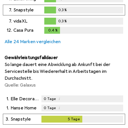
0,3
%
7.
Snapstyle
0,3
%
0,3
%
7.
vidaXL
0,3
%
0,3
%
12.
Casa Pura
0,4
%
0,4
%
Alle 24 Marken vergleichen
Gewährleistungsfalldauer
So lange dauert eine Abwicklung ab Ankunft bei der
Servicestelle bis Wiedererhalt in Arbeitstagen im
Durchschnitt.
Quelle: Galaxus
1.
Elle Decoration
i
0
Tage
1.
Hanse Home
i
0
Tage
3.
Snapstyle
5
Tage
5
Tage