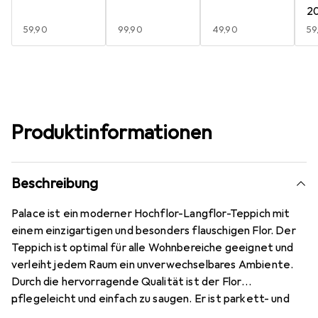
2
EUR
59,90
EUR
99,90
EUR
49,90
E
59
Produktinformationen
Beschreibung
Palace ist ein moderner Hochflor-Langflor-Teppich mit
einem einzigartigen und besonders flauschigen Flor. Der
Teppich ist optimal für alle Wohnbereiche geeignet und
verleiht jedem Raum ein unverwechselbares Ambiente.
Durch die hervorragende Qualität ist der Flor
pflegeleicht und einfach zu saugen. Er ist parkett- und
laminatschonend, geeignet für Fussbodenheizung und