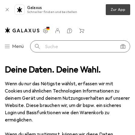
Galaxus
Zur App
Schneller finden und bestellen
Einstellungen
Kundenkonto
Vergleichslisten
Merklisten
Warenkorb
Navigation nach Kategorien
Menü
Suche
+ Teppiche
Deine Daten. Deine Wahl.
Teppich
Snapstyle Hochflor Shaggy Teppich Palace
Wenn du nur das Nötigste wählst, erfassen wir mit
Cookies und ähnlichen Technologien Informationen zu
5 Bilder
deinem Gerät und deinem Nutzungsverhalten auf unserer
Website. Diese brauchen wir, um dir bspw. ein sicheres
EUR
109,90
Login und Basisfunktionen wie den Warenkorb zu
Snapstyle
Hochflor Shaggy Teppich
ermöglichen.
Palace
Wenn du allem zustimmst, können wir diese Daten