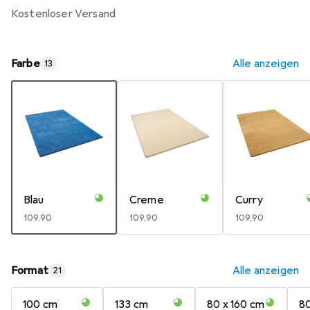
kostenloser Versand
Farbe
Alle anzeigen
13
Blau
Creme
Curry
EUR
109,90
EUR
109,90
EUR
109,90
Format
Alle anzeigen
21
100 cm
133 cm
80 x 160 cm
80