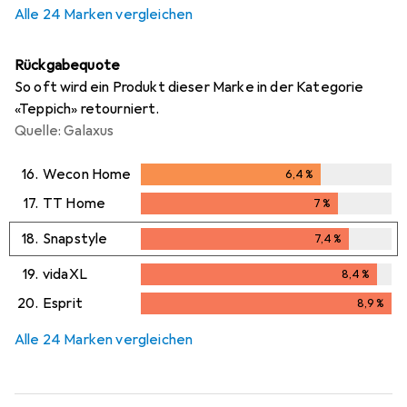
Alle 24 Marken vergleichen
Rückgabequote
So oft wird ein Produkt dieser Marke in der Kategorie
«Teppich» retourniert.
Quelle: Galaxus
16.
Wecon Home
6,4
%
6,4
%
17.
TT Home
7
%
7
%
18.
Snapstyle
7,4
%
7,4
%
19.
vidaXL
8,4
%
8,4
%
20.
Esprit
8,9
%
8,9
%
Alle 24 Marken vergleichen