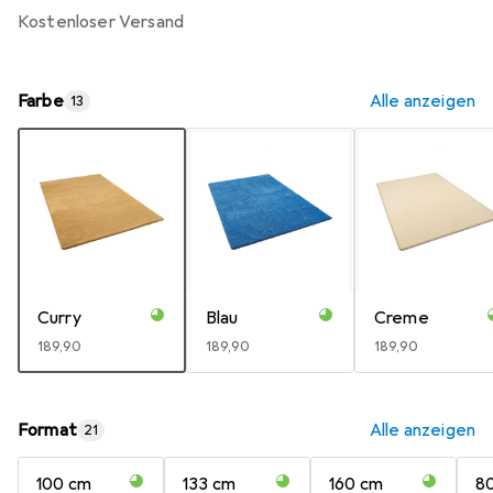
kostenloser Versand
Farbe
Alle anzeigen
13
Curry
Blau
Creme
EUR
189,90
EUR
189,90
EUR
189,90
Format
Alle anzeigen
21
100 cm
133 cm
160 cm
80