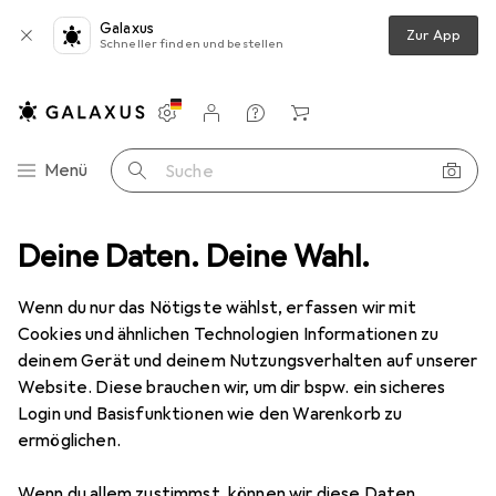
Galaxus
Zur App
Schneller finden und bestellen
Einstellungen
Kundenkonto
Vergleichslisten
Merklisten
Warenkorb
Navigation nach Kategorien
Menü
Suche
+ Teppiche
Deine Daten. Deine Wahl.
Teppich
Snapstyle Hochflor Shaggy Teppich Palace
Wenn du nur das Nötigste wählst, erfassen wir mit
Cookies und ähnlichen Technologien Informationen zu
5 Bilder
deinem Gerät und deinem Nutzungsverhalten auf unserer
Website. Diese brauchen wir, um dir bspw. ein sicheres
EUR
189,90
Login und Basisfunktionen wie den Warenkorb zu
Snapstyle
Hochflor Shaggy Teppich
ermöglichen.
Palace
Wenn du allem zustimmst, können wir diese Daten