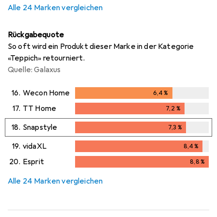
Alle 24 Marken vergleichen
Rückgabequote
So oft wird ein Produkt dieser Marke in der Kategorie
«Teppich» retourniert.
Quelle: Galaxus
16.
Wecon Home
6,4
%
6,4
%
17.
TT Home
7,2
%
7,2
%
18.
Snapstyle
7,3
%
7,3
%
19.
vidaXL
8,4
%
8,4
%
20.
Esprit
8,8
%
8,8
%
Alle 24 Marken vergleichen