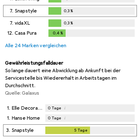
0,3
%
7.
Snapstyle
0,3
%
0,3
%
7.
vidaXL
0,3
%
0,3
%
12.
Casa Pura
0,4
%
0,4
%
Alle 24 Marken vergleichen
Gewährleistungsfalldauer
So lange dauert eine Abwicklung ab Ankunft bei der
Servicestelle bis Wiedererhalt in Arbeitstagen im
Durchschnitt.
Quelle: Galaxus
1.
Elle Decoration
i
0
Tage
1.
Hanse Home
i
0
Tage
3.
Snapstyle
5
Tage
5
Tage