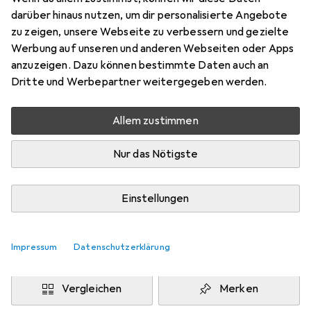
200 x 250 cm
darüber hinaus nutzen, um dir personalisierte Angebote
Preis in EUR inkl. MwSt.
zu zeigen, unsere Webseite zu verbessern und gezielte
Werbung auf unseren und anderen Webseiten oder Apps
Marke
Bewertungen
anzuzeigen. Dazu können bestimmte Daten auch an
Mehr von Snapstyle
76
Dritte und Werbepartner weitergegeben werden.
Allem zustimmen
Zwischen Do, 13.8. und Mo, 17.8. geliefert
Mehr als 10 Stück an Lager beim Drittanbieter
Nur das Nötigste
Lieferort angeben für genaue Lieferzeit
i
Angebot von
Einstellungen
teppichversand24
DE
Impressum
Datenschutzerklärung
In den Warenkorb
Vergleichen
Merken