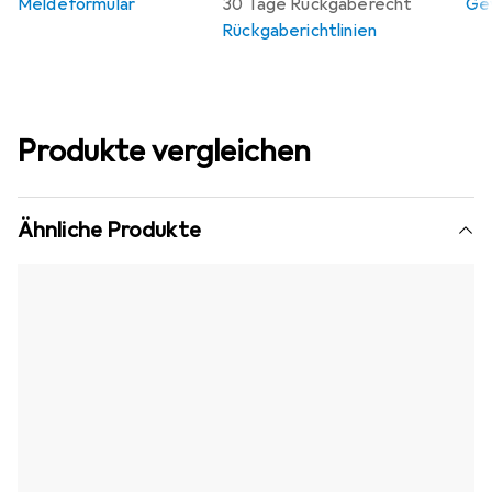
Meldeformular
30 Tage Rückgaberecht
Gew
Rückgaberichtlinien
Produkte vergleichen
Ähnliche Produkte