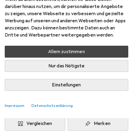
200 x 200 cm
darüber hinaus nutzen, um dir personalisierte Angebote
Preis in EUR inkl. MwSt.
zu zeigen, unsere Webseite zu verbessern und gezielte
Werbung auf unseren und anderen Webseiten oder Apps
Marke
Bewertungen
anzuzeigen. Dazu können bestimmte Daten auch an
Mehr von Snapstyle
19
Dritte und Werbepartner weitergegeben werden.
Allem zustimmen
Zwischen Do, 13.8. und Mo, 17.8. geliefert
Mehr als 10 Stück an Lager beim Drittanbieter
Nur das Nötigste
Lieferort angeben für genaue Lieferzeit
i
Angebot von
Einstellungen
teppichversand24
DE
Impressum
Datenschutzerklärung
In den Warenkorb
Vergleichen
Merken