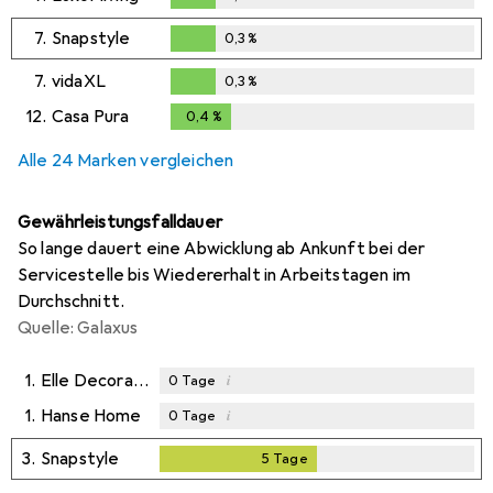
0,3
%
7.
Snapstyle
0,3
%
0,3
%
7.
vidaXL
0,3
%
0,3
%
12.
Casa Pura
0,4
%
0,4
%
Alle 24 Marken vergleichen
Gewährleistungsfalldauer
So lange dauert eine Abwicklung ab Ankunft bei der
Servicestelle bis Wiedererhalt in Arbeitstagen im
Durchschnitt.
Quelle: Galaxus
1.
Elle Decoration
i
0
Tage
1.
Hanse Home
i
0
Tage
3.
Snapstyle
5
Tage
5
Tage