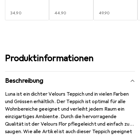
EUR
34,90
EUR
44,90
EUR
49,90
Produktinformationen
Beschreibung
Luna ist ein dichter Velours Teppich und in vielen Farben
und Grössen erhältlich. Der Teppich ist optimal für alle
Wohnbereiche geeignet und verleiht jedem Raum ein
einzigartiges Ambiente. Durch die hervorragende
Qualität ist der Velours Flor pflegeleicht und einfach zu
saugen. Wie alle Artikel ist auch dieser Teppich geeignet
für Fussbodenheizung. Der Teppich Snapstyle ist