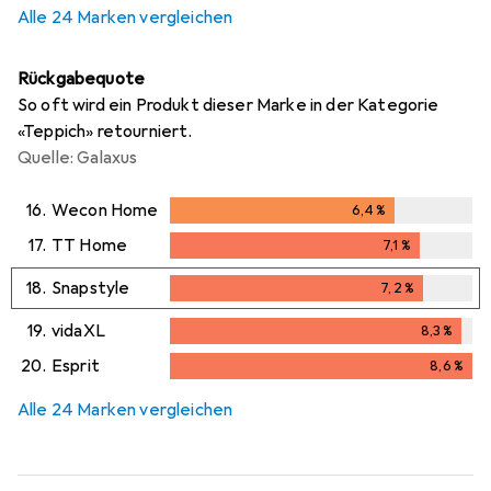
Alle 24 Marken vergleichen
Rückgabequote
So oft wird ein Produkt dieser Marke in der Kategorie
«Teppich» retourniert.
Quelle: Galaxus
16.
Wecon Home
6,4
%
6,4
%
17.
TT Home
7,1
%
7,1
%
18.
Snapstyle
7,2
%
7,2
%
19.
vidaXL
8,3
%
8,3
%
20.
Esprit
8,6
%
8,6
%
Alle 24 Marken vergleichen