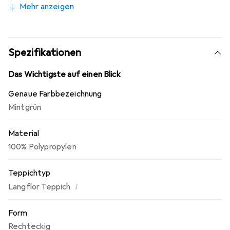
Mehr anzeigen
schadstoffgeprüft und umweltfreundlich.
Spezifikationen
Das Wichtigste auf einen Blick
Genaue Farbbezeichnung
Mintgrün
Material
100% Polypropylen
Teppichtyp
i
Langflor Teppich
Form
Rechteckig