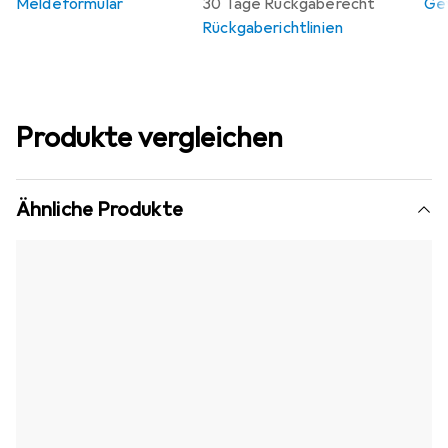
Meldeformular
30 Tage Rückgaberecht
Gew
Rückgaberichtlinien
Produkte vergleichen
Ähnliche Produkte