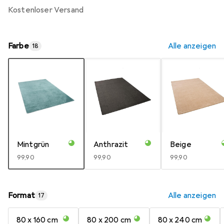
kostenloser Versand
Farbe
Alle anzeigen
18
Mintgrün
Anthrazit
Beige
EUR
99,90
EUR
99,90
EUR
99,90
Format
Alle anzeigen
17
80 x 160 cm
80 x 200 cm
80 x 240 cm