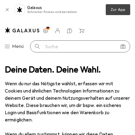
Galaxus
Zur App
Schneller finden und bestellen
Einstellungen
Kundenkonto
Vergleichslisten
Merklisten
Warenkorb
Navigation nach Kategorien
Menü
Suche
n + Teppiche
Deine Daten. Deine Wahl.
Teppich
Snapstyle Hochflor Velours Teppich Luna
Wenn du nur das Nötigste wählst, erfassen wir mit
Cookies und ähnlichen Technologien Informationen zu
5 Bilder
deinem Gerät und deinem Nutzungsverhalten auf unserer
Website. Diese brauchen wir, um dir bspw. ein sicheres
EUR
99,90
Login und Basisfunktionen wie den Warenkorb zu
Snapstyle
Hochflor Velours Teppich
ermöglichen.
Luna
Wenn du allem zustimmst, können wir diese Daten