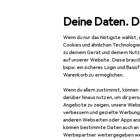
Suche
Deine Daten. D
Wenn du nur das Nötigste wählst, 
Navigation nach Kategorien
Gesamtsortiment
Woh
Gesamtsortiment
Cookies und ähnlichen Technologi
zu deinem Gerät und deinem Nutz
Wohnen
auf unserer Website. Diese brauch
bspw. ein sicheres Login und Basis
Heimtextilien
Warenkorb zu ermöglichen.
Wohntextilien +
Wenn du allem zustimmst, können 
Teppiche
darüber hinaus nutzen, um dir pers
Decke
Angebote zu zeigen, unsere Webs
verbessern und gezielte Werbung
Dekokissen
anderen Webseiten oder Apps an
können bestimmte Daten auch an 
Fell
Werbepartner weitergegeben we