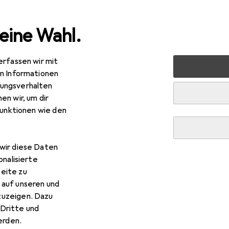
eine Wahl.
erfassen wir mit
nen
Heimtextilien
Wohntextilien + Teppiche
Teppic
en Informationen
ungsverhalten
en wir, um dir
funktionen wie den
wir diese Daten
onalisierte
eite zu
 auf unseren und
zuzeigen. Dazu
Dritte und
rden.