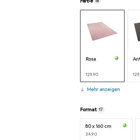
Farbe
18
Rosa
Ant
EUR
129,90
EU
129
Mehr anzeigen
Format
17
80 x 160 cm
Hellgrau
Ka
EUR
34,90