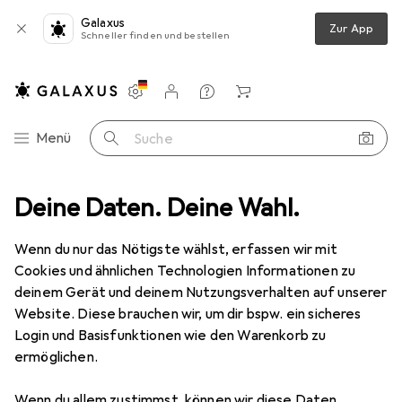
Galaxus
Zur App
Schneller finden und bestellen
Einstellungen
Kundenkonto
Vergleichslisten
Merklisten
Warenkorb
Navigation nach Kategorien
Menü
Suche
 + Teppiche
Deine Daten. Deine Wahl.
Teppich
Snapstyle Hochflor Velours Teppich Mona
Wenn du nur das Nötigste wählst, erfassen wir mit
Cookies und ähnlichen Technologien Informationen zu
5 Bilder
deinem Gerät und deinem Nutzungsverhalten auf unserer
Website. Diese brauchen wir, um dir bspw. ein sicheres
EUR
34,90
Login und Basisfunktionen wie den Warenkorb zu
Snapstyle
Hochflor Velours Teppich
ermöglichen.
Mona
Wenn du allem zustimmst, können wir diese Daten