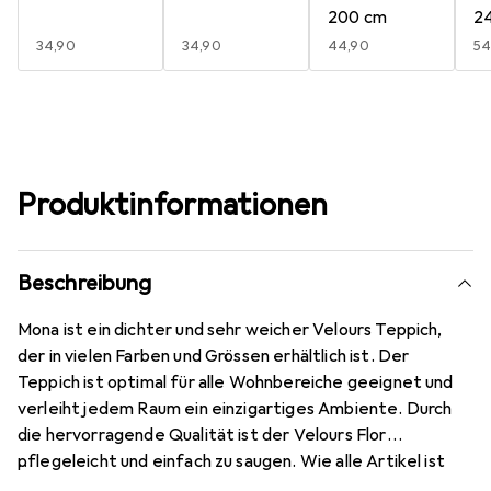
200 cm
2
EUR
34,90
EUR
34,90
EUR
44,90
E
54
Produktinformationen
Beschreibung
Mona ist ein dichter und sehr weicher Velours Teppich,
der in vielen Farben und Grössen erhältlich ist. Der
Teppich ist optimal für alle Wohnbereiche geeignet und
verleiht jedem Raum ein einzigartiges Ambiente. Durch
die hervorragende Qualität ist der Velours Flor
pflegeleicht und einfach zu saugen. Wie alle Artikel ist
der Teppich für Fussbodenheizung geeignet.