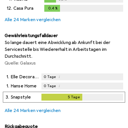
0,3
%
12.
Casa Pura
0,4
%
0,4
%
Alle 24 Marken vergleichen
Gewährleistungsfalldauer
So lange dauert eine Abwicklung ab Ankunft bei der
Servicestelle bis Wiedererhalt in Arbeitstagen im
Durchschnitt.
Quelle: Galaxus
1.
Elle Decoration
i
0
Tage
1.
Hanse Home
i
0
Tage
3.
Snapstyle
5
Tage
5
Tage
Alle 24 Marken vergleichen
Rückgabequote