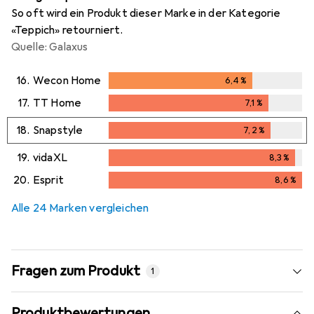
So oft wird ein Produkt dieser Marke in der Kategorie
«Teppich» retourniert.
Quelle: Galaxus
16.
Wecon Home
6,4
%
6,4
%
17.
TT Home
7,1
%
7,1
%
18.
Snapstyle
7,2
%
7,2
%
19.
vidaXL
8,3
%
8,3
%
20.
Esprit
8,6
%
8,6
%
Alle 24 Marken vergleichen
Fragen zum Produkt
1
Produktbewertungen