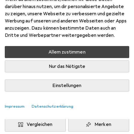
100 x 100 cm
darüber hinaus nutzen, um dir personalisierte Angebote
Preis in EUR inkl. MwSt.
zu zeigen, unsere Webseite zu verbessern und gezielte
Werbung auf unseren und anderen Webseiten oder Apps
Marke
Bewertungen
anzuzeigen. Dazu können bestimmte Daten auch an
Mehr von Snapstyle
14
Dritte und Werbepartner weitergegeben werden.
Allem zustimmen
Zwischen Mi, 12.8. und Fr, 14.8. geliefert
Mehr als 10 Stück an Lager beim Drittanbieter
Nur das Nötigste
Lieferort angeben für genaue Lieferzeit
i
Angebot von
Einstellungen
teppichversand24
DE
Impressum
Datenschutzerklärung
In den Warenkorb
Vergleichen
Merken