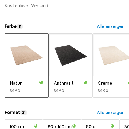
kostenloser Versand
Farbe
Alle anzeigen
11
Natur
Anthrazit
Creme
EUR
34,90
EUR
34,90
EUR
34,90
Format
Alle anzeigen
21
100 cm
80 x 160 cm
80 x
80