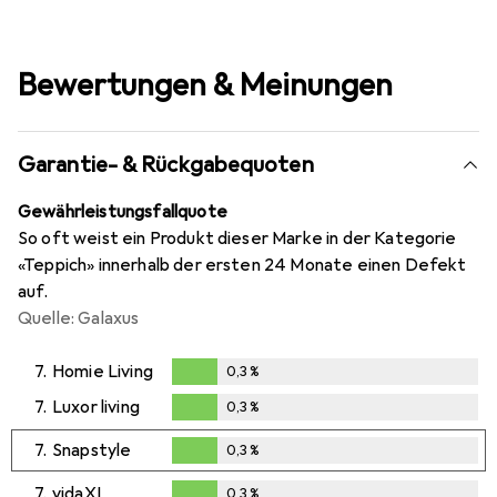
Bewertungen & Meinungen
Garantie- & Rückgabequoten
Gewährleistungsfallquote
So oft weist ein Produkt dieser Marke in der Kategorie
«Teppich» innerhalb der ersten 24 Monate einen Defekt
auf.
Quelle: Galaxus
7.
Homie Living
0,3
%
0,3
%
7.
Luxor living
0,3
%
0,3
%
7.
Snapstyle
0,3
%
0,3
%
7.
vidaXL
0,3
%