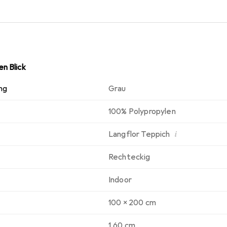
n Blick
ng
Grau
100% Polypropylen
i
Langflor Teppich
Rechteckig
Indoor
100 x 200 cm
1.60 cm