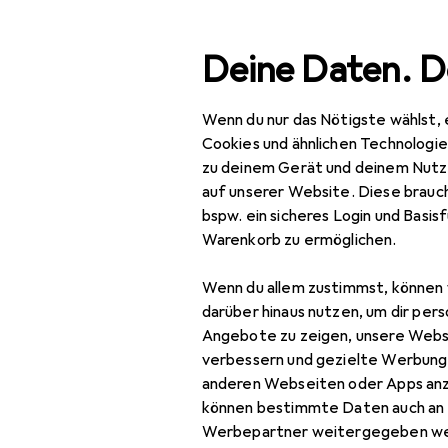
Suche
Deine Daten. D
Wenn du nur das Nötigste wählst, 
Navigation nach Kategorien
Gesamtsortiment
Woh
Gesamtsortiment
Cookies und ähnlichen Technologi
zu deinem Gerät und deinem Nutz
Wohnen
auf unserer Website. Diese brauch
bspw. ein sicheres Login und Basis
Heimtextilien
Warenkorb zu ermöglichen.
Wohntextilien +
Wenn du allem zustimmst, können 
Teppiche
darüber hinaus nutzen, um dir pers
Decke
Angebote zu zeigen, unsere Webs
verbessern und gezielte Werbung
Dekokissen
anderen Webseiten oder Apps an
können bestimmte Daten auch an 
Fell
Werbepartner weitergegeben we