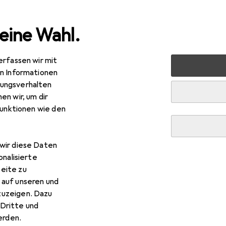
eine Wahl.
erfassen wir mit
nen
Heimtextilien
Wohntextilien + Teppiche
Teppic
en Informationen
ungsverhalten
en wir, um dir
funktionen wie den
wir diese Daten
onalisierte
eite zu
 auf unseren und
zuzeigen. Dazu
Dritte und
rden.