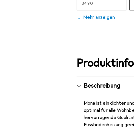
EUR
34,90
140 x 200 cm
Mehr anzeigen
EUR
64,90
200 x 200 cm
EUR
84,89
Produktinf
Beschreibung
Mona ist ein dichter und
optimal für alle Wohnb
hervorragende Qualität 
Fussbodenheizung gee