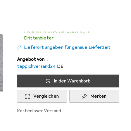
Zwischen Do, 13.8. und Mo, 17.8. geliefert
Mehr als 10 Stück an Lager beim
Drittanbieter
Lieferort angeben für genaue Lieferzeit
i
Angebot von
teppichversand24
DE
In den Warenkorb
Vergleichen
Merken
kostenloser Versand