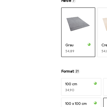
Farbe
7
Grau
Cr
EUR
54,89
EU
54,
Mehr anzeigen
Format
21
100 cm
EUR
34,90
100 x 100 cm