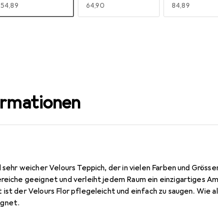
EUR
54,89
EUR
64,90
EUR
84,89
160 cm
160 x 160 cm
160 x 200 cm
EUR
59,90
EUR
64,90
EUR
74,90
200 x 250 cm
200 x 300 cm
EUR
109,90
EUR
139,90
ormationen
 sehr weicher Velours Teppich, der in vielen Farben und Grössen 
ereiche geeignet und verleiht jedem Raum ein einzigartiges Am
ist der Velours Flor pflegeleicht und einfach zu saugen. Wie all
ignet.