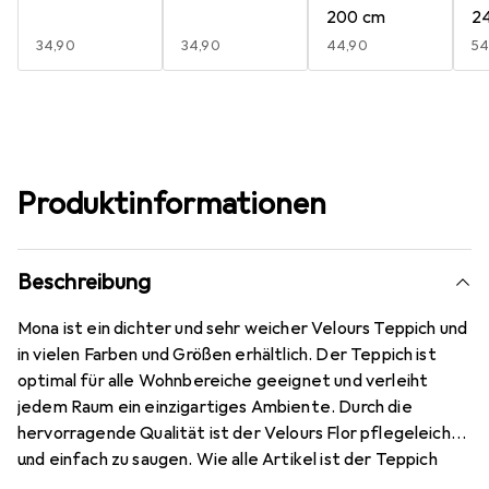
200 cm
2
EUR
34,90
EUR
34,90
EUR
44,90
E
54
Produktinformationen
Beschreibung
Mona ist ein dichter und sehr weicher Velours Teppich und
in vielen Farben und Größen erhältlich. Der Teppich ist
optimal für alle Wohnbereiche geeignet und verleiht
jedem Raum ein einzigartiges Ambiente. Durch die
hervorragende Qualität ist der Velours Flor pflegeleicht
und einfach zu saugen. Wie alle Artikel ist der Teppich
geeignet für Fußbodenheizung.