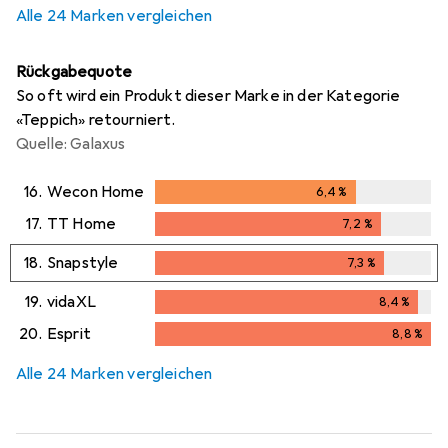
Alle 24 Marken vergleichen
Rückgabequote
So oft wird ein Produkt dieser Marke in der Kategorie
«Teppich» retourniert.
Quelle: Galaxus
16.
Wecon Home
6,4
%
6,4
%
17.
TT Home
7,2
%
7,2
%
18.
Snapstyle
7,3
%
7,3
%
19.
vidaXL
8,4
%
8,4
%
20.
Esprit
8,8
%
8,8
%
Alle 24 Marken vergleichen