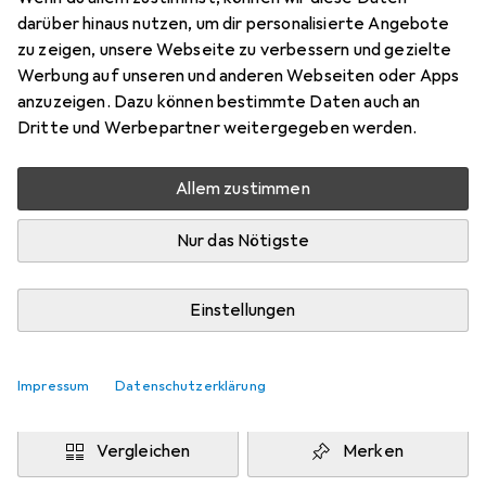
100 x 300 cm
darüber hinaus nutzen, um dir personalisierte Angebote
Preis in EUR inkl. MwSt.
zu zeigen, unsere Webseite zu verbessern und gezielte
Werbung auf unseren und anderen Webseiten oder Apps
Marke
Bewertungen
anzuzeigen. Dazu können bestimmte Daten auch an
Mehr von Snapstyle
14
Dritte und Werbepartner weitergegeben werden.
Allem zustimmen
Zwischen Fr, 14.8. und Di, 18.8. geliefert
Mehr als 10 Stück an Lager beim Drittanbieter
Nur das Nötigste
Lieferort angeben für genaue Lieferzeit
i
Angebot von
Einstellungen
teppichversand24
DE
Impressum
Datenschutzerklärung
In den Warenkorb
Vergleichen
Merken