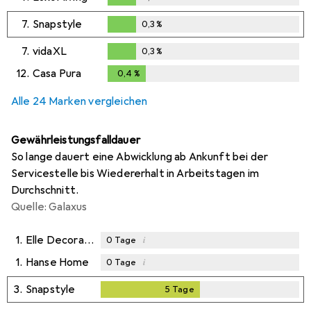
0,3
%
7.
Snapstyle
0,3
%
0,3
%
7.
vidaXL
0,3
%
0,3
%
12.
Casa Pura
0,4
%
0,4
%
Alle 24 Marken vergleichen
Gewährleistungsfalldauer
So lange dauert eine Abwicklung ab Ankunft bei der
Servicestelle bis Wiedererhalt in Arbeitstagen im
Durchschnitt.
Quelle: Galaxus
1.
Elle Decoration
i
0
Tage
1.
Hanse Home
i
0
Tage
3.
Snapstyle
5
Tage
5
Tage