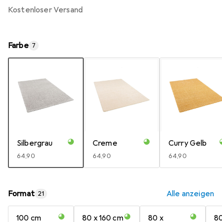
kostenloser Versand
Farbe
7
Silbergrau
Creme
Curry Gelb
EUR
64,90
EUR
64,90
EUR
64,90
Format
Alle anzeigen
21
100 cm
80 x 160 cm
80 x
80