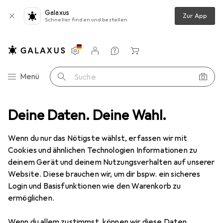
Galaxus
Zur App
Schneller finden und bestellen
Einstellungen
Kundenkonto
Vergleichslisten
Merklisten
Warenkorb
Navigation nach Kategorien
Menü
Suche
 + Teppiche
Deine Daten. Deine Wahl.
Teppich
Snapstyle Hochflor Velours Teppich Mona
Wenn du nur das Nötigste wählst, erfassen wir mit
Cookies und ähnlichen Technologien Informationen zu
5 Bilder
deinem Gerät und deinem Nutzungsverhalten auf unserer
Website. Diese brauchen wir, um dir bspw. ein sicheres
EUR
64,90
Login und Basisfunktionen wie den Warenkorb zu
Snapstyle
Hochflor Velours Teppich
ermöglichen.
Mona
Wenn du allem zustimmst, können wir diese Daten