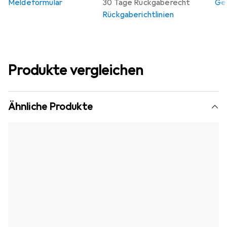
Meldeformular
30 Tage Rückgaberecht
Gew
Rückgaberichtlinien
Produkte vergleichen
Ähnliche Produkte