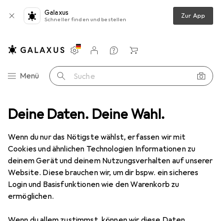
Galaxus
Zur App
Schneller finden und bestellen
Einstellungen
Kundenkonto
Vergleichslisten
Merklisten
Warenkorb
Navigation nach Kategorien
Menü
Suche
 + Teppiche
Deine Daten. Deine Wahl.
Teppich
Snapstyle Hochflor Velours Teppich Mona
Wenn du nur das Nötigste wählst, erfassen wir mit
Cookies und ähnlichen Technologien Informationen zu
5 Bilder
deinem Gerät und deinem Nutzungsverhalten auf unserer
Website. Diese brauchen wir, um dir bspw. ein sicheres
EUR
64,90
Login und Basisfunktionen wie den Warenkorb zu
Snapstyle
Hochflor Velours Teppich
ermöglichen.
Mona
Wenn du allem zustimmst, können wir diese Daten