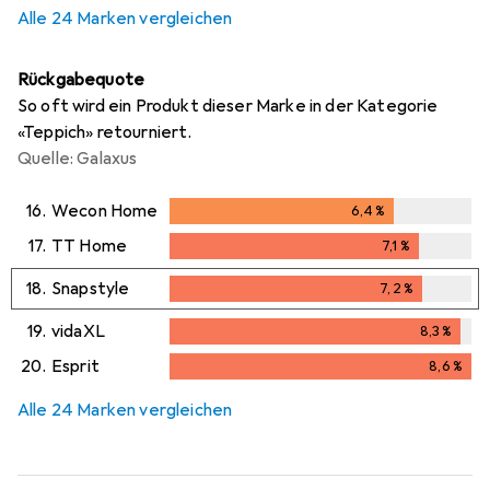
Alle 24 Marken vergleichen
Rückgabequote
So oft wird ein Produkt dieser Marke in der Kategorie
«Teppich» retourniert.
Quelle: Galaxus
16.
Wecon Home
6,4
%
6,4
%
17.
TT Home
7,1
%
7,1
%
18.
Snapstyle
7,2
%
7,2
%
19.
vidaXL
8,3
%
8,3
%
20.
Esprit
8,6
%
8,6
%
Alle 24 Marken vergleichen