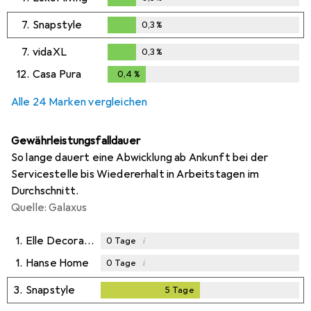
0,3
%
7.
Snapstyle
0,3
%
0,3
%
7.
vidaXL
0,3
%
0,3
%
12.
Casa Pura
0,4
%
0,4
%
Alle 24 Marken vergleichen
Gewährleistungsfalldauer
So lange dauert eine Abwicklung ab Ankunft bei der
Servicestelle bis Wiedererhalt in Arbeitstagen im
Durchschnitt.
Quelle: Galaxus
1.
Elle Decoration
i
0
Tage
1.
Hanse Home
i
0
Tage
3.
Snapstyle
5
Tage
5
Tage