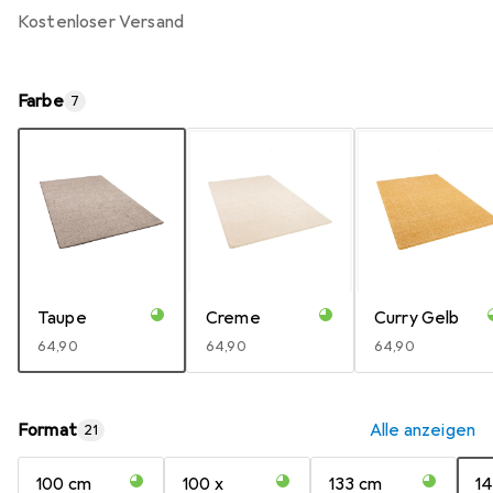
kostenloser Versand
Farbe
7
Taupe
Creme
Curry Gelb
EUR
64,90
EUR
64,90
EUR
64,90
Format
Alle anzeigen
21
100 cm
100 x
133 cm
14