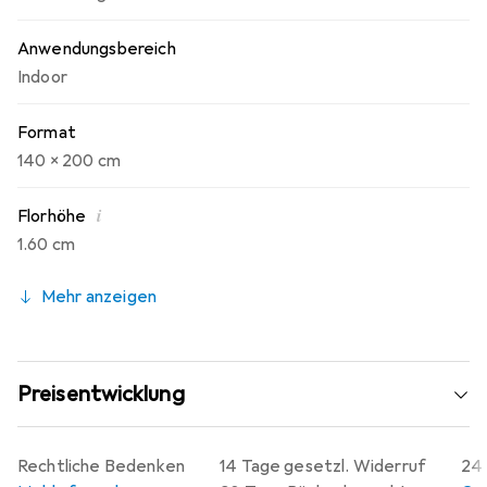
Anwendungsbereich
Indoor
Format
140 x 200 cm
i
Florhöhe
1.60 cm
Mehr anzeigen
Preisentwicklung
Rechtliche Bedenken
14 Tage gesetzl. Widerruf
24 