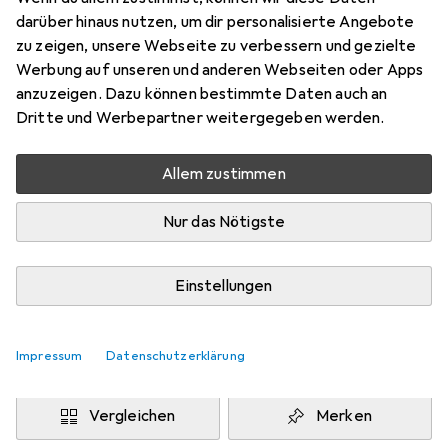
140 x 200 cm
darüber hinaus nutzen, um dir personalisierte Angebote
Preis in EUR inkl. MwSt.
zu zeigen, unsere Webseite zu verbessern und gezielte
Werbung auf unseren und anderen Webseiten oder Apps
Marke
Bewertungen
anzuzeigen. Dazu können bestimmte Daten auch an
Mehr von Snapstyle
14
Dritte und Werbepartner weitergegeben werden.
Allem zustimmen
Zwischen Do, 13.8. und Mo, 17.8. geliefert
Mehr als 10 Stück an Lager beim Drittanbieter
Nur das Nötigste
Lieferort angeben für genaue Lieferzeit
i
Angebot von
Einstellungen
teppichversand24
DE
Impressum
Datenschutzerklärung
In den Warenkorb
Vergleichen
Merken