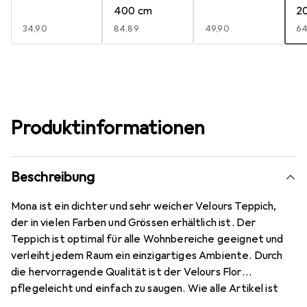
400 cm
2
EUR
34,90
EUR
84,89
EUR
49,90
E
64
Produktinformationen
Beschreibung
Mona ist ein dichter und sehr weicher Velours Teppich,
der in vielen Farben und Grössen erhältlich ist. Der
Teppich ist optimal für alle Wohnbereiche geeignet und
verleiht jedem Raum ein einzigartiges Ambiente. Durch
die hervorragende Qualität ist der Velours Flor
pflegeleicht und einfach zu saugen. Wie alle Artikel ist
der Teppich für Fussbodenheizung geeignet.