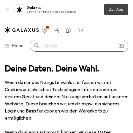
Galaxus
Zur App
Schneller finden und bestellen
Einstellungen
Kundenkonto
Vergleichslisten
Merklisten
Warenkorb
Navigation nach Kategorien
Menü
Suche
che
Deine Daten. Deine Wahl.
Teppich
Snapstyle Luxus Hochflor Langflor Teppich Milano
Wenn du nur das Nötigste wählst, erfassen wir mit
Cookies und ähnlichen Technologien Informationen zu
4 Bilder
deinem Gerät und deinem Nutzungsverhalten auf unserer
Website. Diese brauchen wir, um dir bspw. ein sicheres
EUR
189,90
Login und Basisfunktionen wie den Warenkorb zu
Snapstyle
Luxus Hochflor Langflor
ermöglichen.
Teppich Milano
Wenn du allem zustimmst, können wir diese Daten