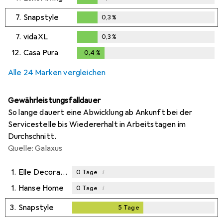
0,3
%
7.
Snapstyle
0,3
%
0,3
%
7.
vidaXL
0,3
%
0,3
%
12.
Casa Pura
0,4
%
0,4
%
Alle 24 Marken vergleichen
Gewährleistungsfalldauer
So lange dauert eine Abwicklung ab Ankunft bei der
Servicestelle bis Wiedererhalt in Arbeitstagen im
Durchschnitt.
Quelle: Galaxus
1.
Elle Decoration
i
0
Tage
1.
Hanse Home
i
0
Tage
3.
Snapstyle
5
Tage
5
Tage