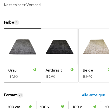
kostenloser Versand
Farbe
5
Grau
Anthrazit
Beige
EUR
189,90
EUR
189,90
EUR
189,90
Format
Alle anzeigen
21
100 cm
100 x
100 x
10