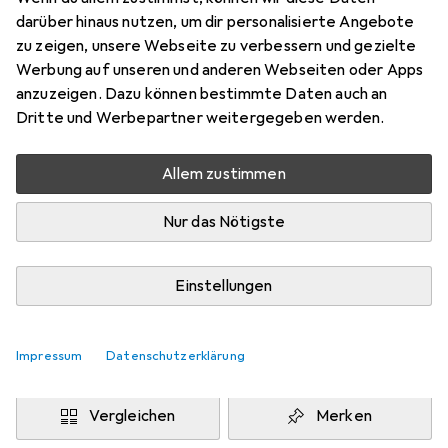
200 x 250 cm
darüber hinaus nutzen, um dir personalisierte Angebote
Preis in EUR inkl. MwSt.
zu zeigen, unsere Webseite zu verbessern und gezielte
Werbung auf unseren und anderen Webseiten oder Apps
Marke
Bewertungen
anzuzeigen. Dazu können bestimmte Daten auch an
Mehr von Snapstyle
27
Dritte und Werbepartner weitergegeben werden.
Allem zustimmen
Zwischen Fr, 14.8. und Di, 18.8. geliefert
Mehr als 10 Stück an Lager beim Drittanbieter
Nur das Nötigste
Lieferort angeben für genaue Lieferzeit
i
Angebot von
Einstellungen
teppichversand24
DE
Impressum
Datenschutzerklärung
In den Warenkorb
Vergleichen
Merken