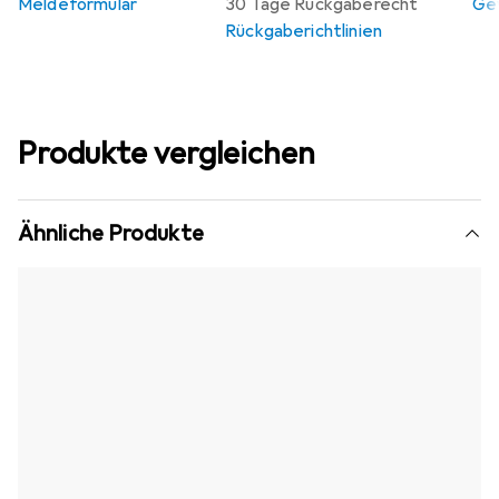
Meldeformular
30 Tage Rückgaberecht
Gew
Rückgaberichtlinien
Produkte vergleichen
Ähnliche Produkte