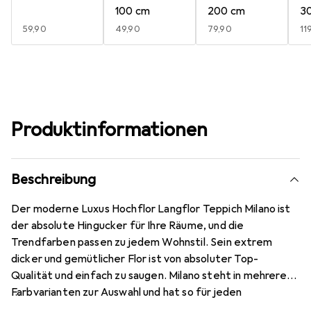
100 cm
200 cm
3
EUR
59,90
EUR
49,90
EUR
79,90
E
11
Produktinformationen
Beschreibung
Der moderne Luxus Hochflor Langflor Teppich Milano ist
der absolute Hingucker für Ihre Räume, und die
Trendfarben passen zu jedem Wohnstil. Sein extrem
dicker und gemütlicher Flor ist von absoluter Top-
Qualität und einfach zu saugen. Milano steht in mehreren
Farbvarianten zur Auswahl und hat so für jeden
Geschmack etwas zu bieten. Natürlich ist der Teppich,