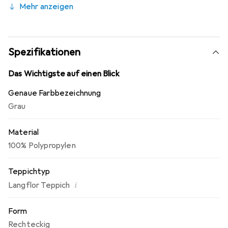
Mehr anzeigen
wie alle Produkte, schadstoffgeprüft und
umweltfreundlich.
Spezifikationen
Das Wichtigste auf einen Blick
Genaue Farbbezeichnung
Grau
Material
100% Polypropylen
Teppichtyp
i
Langflor Teppich
Form
Rechteckig