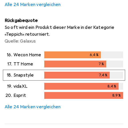
Alle 24 Marken vergleichen
Rückgabequote
So oft wird ein Produkt dieser Marke in der Kategorie
«Teppich» retourniert.
Quelle: Galaxus
16.
Wecon Home
6,4
%
6,4
%
17.
TT Home
7
%
7
%
18.
Snapstyle
7,4
%
7,4
%
19.
vidaXL
8,4
%
8,4
%
20.
Esprit
8,9
%
8,9
%
Alle 24 Marken vergleichen