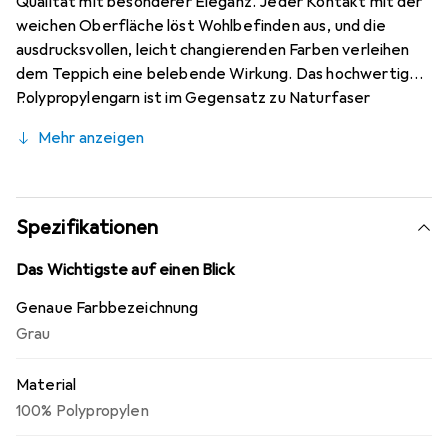
Qualität mit besonderer Eleganz. Jeder Kontakt mit der
weichen Oberfläche löst Wohlbefinden aus, und die
ausdrucksvollen, leicht changierenden Farben verleihen
dem Teppich eine belebende Wirkung. Das hochwertige
Polypropylengarn ist im Gegensatz zu Naturfaser
besonders robust, strapazierfähig und pflegeleicht.
Mehr anzeigen
Durch die hochwertige Verarbeitung wirkt der Teppich
wie ein echter Wollteppich. Egal, welchen persönlichen
Look Sie haben, das ist der perfekte Teppich für ein
gemütliches Zuhause. Hier ergeben Qualität und Preis
Spezifikationen
eine perfekte Symbiose.
Das Wichtigste auf einen Blick
Genaue Farbbezeichnung
Grau
Material
100% Polypropylen