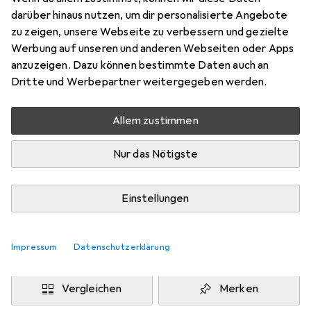
160 x 160 cm
darüber hinaus nutzen, um dir personalisierte Angebote
Preis in EUR inkl. MwSt.
zu zeigen, unsere Webseite zu verbessern und gezielte
Werbung auf unseren und anderen Webseiten oder Apps
Marke
Bewertungen
anzuzeigen. Dazu können bestimmte Daten auch an
Mehr von Snapstyle
2
Dritte und Werbepartner weitergegeben werden.
Allem zustimmen
Zwischen Fr, 14.8. und Di, 18.8. geliefert
Nur 2 Stück an Lager beim Drittanbieter
Nur das Nötigste
Lieferort angeben für genaue Lieferzeit
i
Angebot von
Einstellungen
teppichversand24
DE
Impressum
Datenschutzerklärung
In den Warenkorb
Vergleichen
Merken