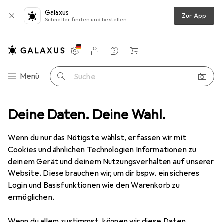
Galaxus
Zur App
Schneller finden und bestellen
Einstellungen
Kundenkonto
Vergleichslisten
Merklisten
Warenkorb
Navigation nach Kategorien
Menü
Suche
piche
Deine Daten. Deine Wahl.
Teppich
Snapstyle Luxus Woll-Optik Berber Juna Meliert
Wenn du nur das Nötigste wählst, erfassen wir mit
Cookies und ähnlichen Technologien Informationen zu
5 Bilder
deinem Gerät und deinem Nutzungsverhalten auf unserer
Website. Diese brauchen wir, um dir bspw. ein sicheres
EUR
99,90
Login und Basisfunktionen wie den Warenkorb zu
Snapstyle
Luxus Woll-Optik Berber
ermöglichen.
Juna Meliert
Wenn du allem zustimmst, können wir diese Daten