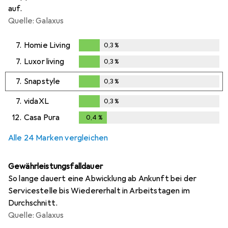
auf.
Quelle: Galaxus
7.
Homie Living
0,3
%
0,3
%
7.
Luxor living
0,3
%
0,3
%
7.
Snapstyle
0,3
%
0,3
%
7.
vidaXL
0,3
%
0,3
%
12.
Casa Pura
0,4
%
0,4
%
Alle 24 Marken vergleichen
Gewährleistungsfalldauer
So lange dauert eine Abwicklung ab Ankunft bei der
Servicestelle bis Wiedererhalt in Arbeitstagen im
Durchschnitt.
Quelle: Galaxus