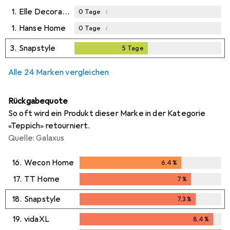
1.
Elle Decoration
i
0
Tage
1.
Hanse Home
i
0
Tage
3.
Snapstyle
5
Tage
5
Tage
Alle 24 Marken vergleichen
Rückgabequote
So oft wird ein Produkt dieser Marke in der Kategorie
«Teppich» retourniert.
Quelle: Galaxus
16.
Wecon Home
6,4
%
6,4
%
17.
TT Home
7
%
7
%
18.
Snapstyle
7,3
%
7,3
%
19.
vidaXL
8,4
%