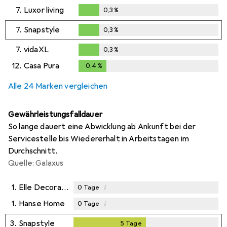
0,3
%
7.
Luxor living
0,3
%
0,3
%
7.
Snapstyle
0,3
%
0,3
%
7.
vidaXL
0,3
%
0,3
%
12.
Casa Pura
0,4
%
0,4
%
Alle 24 Marken vergleichen
Gewährleistungsfalldauer
So lange dauert eine Abwicklung ab Ankunft bei der
Servicestelle bis Wiedererhalt in Arbeitstagen im
Durchschnitt.
Quelle: Galaxus
1.
Elle Decoration
i
0
Tage
1.
Hanse Home
i
0
Tage
3.
Snapstyle
5
Tage
5
Tage