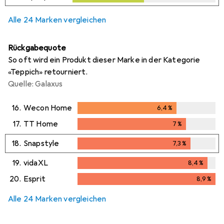
Alle 24 Marken vergleichen
Rückgabequote
So oft wird ein Produkt dieser Marke in der Kategorie
«Teppich» retourniert.
Quelle: Galaxus
16.
Wecon Home
6,4
%
6,4
%
17.
TT Home
7
%
7
%
18.
Snapstyle
7,3
%
7,3
%
19.
vidaXL
8,4
%
8,4
%
20.
Esprit
8,9
%
8,9
%
Alle 24 Marken vergleichen