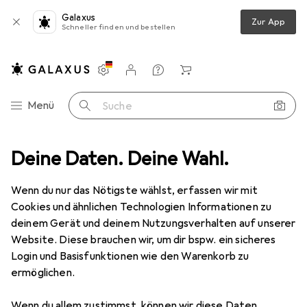
Galaxus
Zur App
Schneller finden und bestellen
Einstellungen
Kundenkonto
Vergleichslisten
Merklisten
Warenkorb
Navigation nach Kategorien
Menü
Suche
ich
Deine Daten. Deine Wahl.
Snapstyle Natur Teppich Wolle Berber - 4 Farben in 17 Grössen
Wenn du nur das Nötigste wählst, erfassen wir mit
Cookies und ähnlichen Technologien Informationen zu
6 Bilder
deinem Gerät und deinem Nutzungsverhalten auf unserer
Website. Diese brauchen wir, um dir bspw. ein sicheres
EUR
149,90
Login und Basisfunktionen wie den Warenkorb zu
Snapstyle
Natur Teppich Wolle Berber
ermöglichen.
- 4 Farben in 17 Grössen
Wenn du allem zustimmst, können wir diese Daten