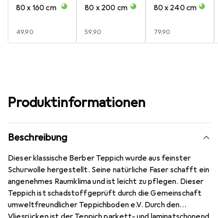
80 x 160 cm
80 x 200 cm
80 x 240 cm
EUR
49,90
EUR
59,90
EUR
79,90
Produktinformationen
Beschreibung
Dieser klassische Berber Teppich wurde aus feinster
Schurwolle hergestellt. Seine natürliche Faser schafft ein
angenehmes Raumklima und ist leicht zu pflegen. Dieser
Teppich ist schadstoffgeprüft durch die Gemeinschaft
umweltfreundlicher Teppichboden e.V. Durch den
Vliesrücken ist der Teppich parkett- und laminatschonend