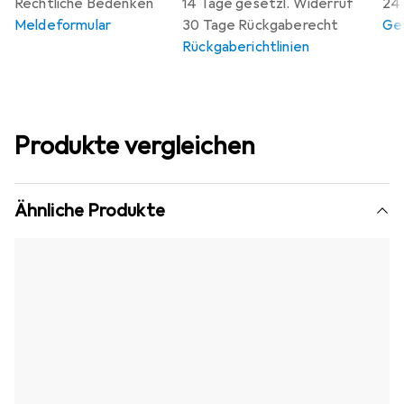
Rechtliche Bedenken
14 Tage gesetzl. Widerruf
24 
Meldeformular
30 Tage Rückgaberecht
Gew
Rückgaberichtlinien
Produkte vergleichen
Ähnliche Produkte