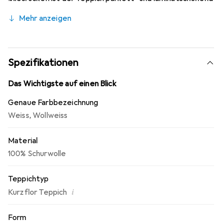
und auch geeignet für Fussbodenheizung. Die
Mehr anzeigen
Wollteppiche der Berberkollektion tragen das Wollsiegel.
Spezifikationen
Das Wichtigste auf einen Blick
Genaue Farbbezeichnung
Weiss
,
Wollweiss
Material
100% Schurwolle
Teppichtyp
i
Kurzflor Teppich
Form