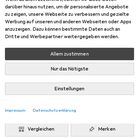
160 x 240 cm
darüber hinaus nutzen, um dir personalisierte Angebote
Preis in EUR inkl. MwSt.
zu zeigen, unsere Webseite zu verbessern und gezielte
Werbung auf unseren und anderen Webseiten oder Apps
Marke
Bewertungen
anzuzeigen. Dazu können bestimmte Daten auch an
Mehr von Snapstyle
3
Dritte und Werbepartner weitergegeben werden.
Allem zustimmen
Zwischen Fr, 14.8. und Di, 18.8. geliefert
Mehr als 10 Stück an Lager beim Drittanbieter
Nur das Nötigste
Lieferort angeben für genaue Lieferzeit
i
Angebot von
Einstellungen
teppichversand24
DE
Impressum
Datenschutzerklärung
In den Warenkorb
Vergleichen
Merken