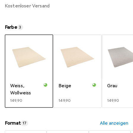
kostenloser Versand
Farbe
3
Weiss,
Beige
Grau
Wollweiss
EUR
149,90
EUR
149,90
EUR
149,90
Format
Alle anzeigen
17