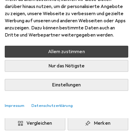
100 x 100 cm
darüber hinaus nutzen, um dir personalisierte Angebote
Preis in EUR inkl. MwSt.
zu zeigen, unsere Webseite zu verbessern und gezielte
Werbung auf unseren und anderen Webseiten oder Apps
Marke
Bewertungen
anzuzeigen. Dazu können bestimmte Daten auch an
Mehr von Snapstyle
Dritte und Werbepartner weitergegeben werden.
Allem zustimmen
Zwischen Do, 13.8. und Mo, 17.8. geliefert
Mehr als 10 Stück an Lager beim Drittanbieter
Nur das Nötigste
Lieferort angeben für genaue Lieferzeit
i
Angebot von
Einstellungen
teppichversand24
DE
Impressum
Datenschutzerklärung
In den Warenkorb
Vergleichen
Merken