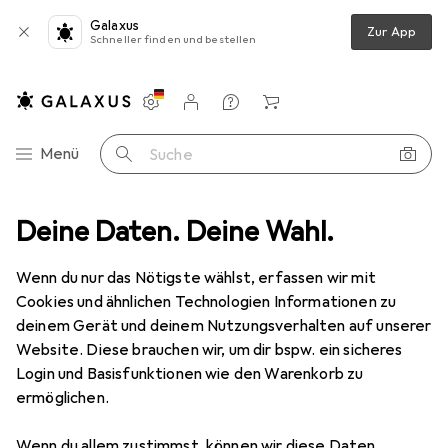
Galaxus
Zur App
Schneller finden und bestellen
Einstellungen
Kundenkonto
Vergleichslisten
Merklisten
Warenkorb
Navigation nach Kategorien
Menü
Suche
 + Teppiche
Deine Daten. Deine Wahl.
Teppich
Snapstyle Schlingen Teppich Alma Meliert
Wenn du nur das Nötigste wählst, erfassen wir mit
Cookies und ähnlichen Technologien Informationen zu
9 Bilder
deinem Gerät und deinem Nutzungsverhalten auf unserer
Website. Diese brauchen wir, um dir bspw. ein sicheres
EUR
29,90
Login und Basisfunktionen wie den Warenkorb zu
Snapstyle
Schlingen Teppich Alma
ermöglichen.
Meliert
Wenn du allem zustimmst, können wir diese Daten