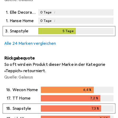
1.
Elle Decoration
i
0
Tage
1.
Hanse Home
i
0
Tage
3.
Snapstyle
5
Tage
5
Tage
Alle 24 Marken vergleichen
Rückgabequote
So oft wird ein Produkt dieser Marke in der Kategorie
«Teppich» retourniert.
Quelle: Galaxus
16.
Wecon Home
6,4
%
6,4
%
17.
TT Home
7,2
%
7,2
%
18.
Snapstyle
7,3
%
7,3
%