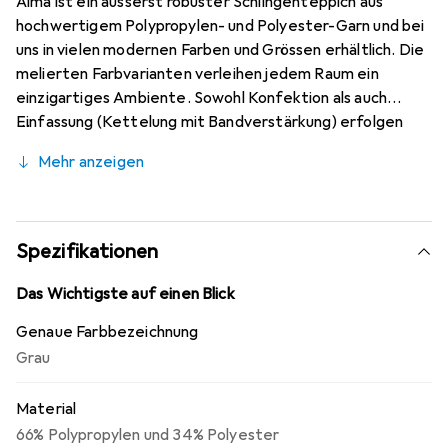
Alma ist ein äusserst robuster Schlingenteppich aus
hochwertigem Polypropylen- und Polyester-Garn und bei
uns in vielen modernen Farben und Grössen erhältlich. Die
melierten Farbvarianten verleihen jedem Raum ein
einzigartiges Ambiente. Sowohl Konfektion als auch
Einfassung (Kettelung mit Bandverstärkung) erfolgen
dabei in Handarbeit und natürlich mit grösster Sorgfalt.
Mehr anzeigen
Das Garn ist äusserst unempfindlich und Flecken lassen
sich einfach entfernen. Dieser Teppich ist
schadstoffgeprüft durch die Gemeinschaft
umweltfreundlicher Teppichboden e.V.
Spezifikationen
Das Wichtigste auf einen Blick
Genaue Farbbezeichnung
Grau
Material
66% Polypropylen und 34% Polyester