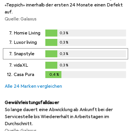
«Teppich» innerhalb der ersten 24 Monate einen Defekt
auf.
Quelle: Galaxus
7.
Homie Living
0,3
%
0,3
%
7.
Luxor living
0,3
%
0,3
%
7.
Snapstyle
0,3
%
0,3
%
7.
vidaXL
0,3
%
0,3
%
12.
Casa Pura
0,4
%
0,4
%
Alle 24 Marken vergleichen
Gewährleistungsfalldauer
So lange dauert eine Abwicklung ab Ankunft bei der
Servicestelle bis Wiedererhalt in Arbeitstagen im
Durchschnitt.
Quelle: Galaxus