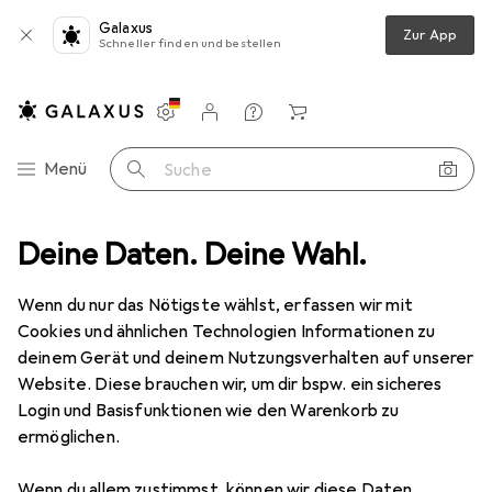
Galaxus
Zur App
Schneller finden und bestellen
Einstellungen
Kundenkonto
Vergleichslisten
Merklisten
Warenkorb
Navigation nach Kategorien
Menü
Suche
 + Teppiche
Deine Daten. Deine Wahl.
Teppich
Snapstyle Schlingen Teppich Alma Meliert
Wenn du nur das Nötigste wählst, erfassen wir mit
Cookies und ähnlichen Technologien Informationen zu
9 Bilder
deinem Gerät und deinem Nutzungsverhalten auf unserer
Website. Diese brauchen wir, um dir bspw. ein sicheres
EUR
59,90
Login und Basisfunktionen wie den Warenkorb zu
Snapstyle
Schlingen Teppich Alma
ermöglichen.
Meliert
Wenn du allem zustimmst, können wir diese Daten