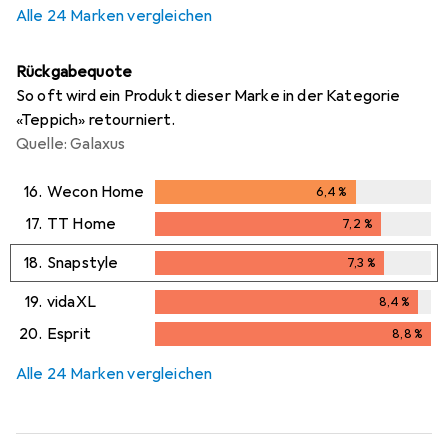
Alle 24 Marken vergleichen
Rückgabequote
So oft wird ein Produkt dieser Marke in der Kategorie
«Teppich» retourniert.
Quelle: Galaxus
16.
Wecon Home
6,4
%
6,4
%
17.
TT Home
7,2
%
7,2
%
18.
Snapstyle
7,3
%
7,3
%
19.
vidaXL
8,4
%
8,4
%
20.
Esprit
8,8
%
8,8
%
Alle 24 Marken vergleichen