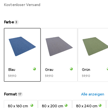
kostenloser Versand
Farbe
3
Blau
Grau
Grün
EUR
59,90
EUR
59,90
EUR
59,90
Format
Alle anzeigen
17
80 x 160 cm
80 x 200 cm
80 x 240 cm