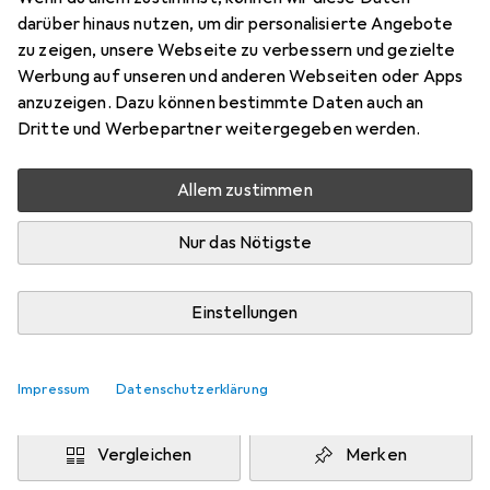
160 x 200 cm
darüber hinaus nutzen, um dir personalisierte Angebote
Preis in EUR inkl. MwSt.
zu zeigen, unsere Webseite zu verbessern und gezielte
Werbung auf unseren und anderen Webseiten oder Apps
Marke
Bewertungen
anzuzeigen. Dazu können bestimmte Daten auch an
Mehr von Snapstyle
9
Dritte und Werbepartner weitergegeben werden.
Allem zustimmen
Zwischen Fr, 14.8. und Di, 18.8. geliefert
Mehr als 10 Stück an Lager beim Drittanbieter
Nur das Nötigste
Lieferort angeben für genaue Lieferzeit
i
Angebot von
Einstellungen
teppichversand24
DE
Impressum
Datenschutzerklärung
In den Warenkorb
Vergleichen
Merken