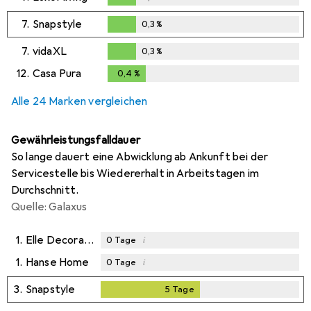
0,3
%
7.
Snapstyle
0,3
%
0,3
%
7.
vidaXL
0,3
%
0,3
%
12.
Casa Pura
0,4
%
0,4
%
Alle 24 Marken vergleichen
Gewährleistungsfalldauer
So lange dauert eine Abwicklung ab Ankunft bei der
Servicestelle bis Wiedererhalt in Arbeitstagen im
Durchschnitt.
Quelle: Galaxus
1.
Elle Decoration
i
0
Tage
1.
Hanse Home
i
0
Tage
3.
Snapstyle
5
Tage
5
Tage