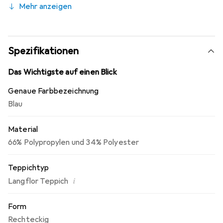
Mehr anzeigen
Das Garn ist äusserst unempfindlich und Flecken lassen
sich einfach entfernen. Dieser Teppich ist
schadstoffgeprüft durch die Gemeinschaft
umweltfreundlicher Teppichboden e.V.
Spezifikationen
Das Wichtigste auf einen Blick
Genaue Farbbezeichnung
Blau
Material
66% Polypropylen und 34% Polyester
Teppichtyp
i
Langflor Teppich
Form
Rechteckig