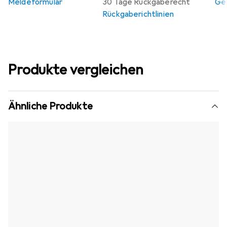
Meldeformular
30 Tage Rückgaberecht
Gew
Rückgaberichtlinien
Produkte vergleichen
Ähnliche Produkte