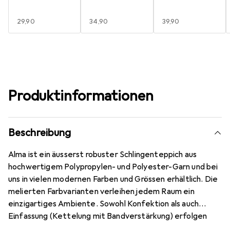
EUR
29,90
EUR
34,90
EUR
39,90
Produktinformationen
Beschreibung
Alma ist ein äusserst robuster Schlingenteppich aus
hochwertigem Polypropylen- und Polyester-Garn und bei
uns in vielen modernen Farben und Grössen erhältlich. Die
melierten Farbvarianten verleihen jedem Raum ein
einzigartiges Ambiente. Sowohl Konfektion als auch
Einfassung (Kettelung mit Bandverstärkung) erfolgen
dabei in Handarbeit und natürlich mit grösster Sorgfalt.