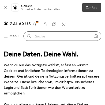
Galaxus
Zur App
Schneller finden und bestellen
Einstellungen
Kundenkonto
Vergleichslisten
Merklisten
Warenkorb
Navigation nach Kategorien
Menü
Suche
 + Teppiche
Deine Daten. Deine Wahl.
Teppich
Snapstyle Schlingen Teppich Alma Meliert
Wenn du nur das Nötigste wählst, erfassen wir mit
Cookies und ähnlichen Technologien Informationen zu
9 Bilder
deinem Gerät und deinem Nutzungsverhalten auf unserer
Website. Diese brauchen wir, um dir bspw. ein sicheres
EUR
69,90
Login und Basisfunktionen wie den Warenkorb zu
Snapstyle
Schlingen Teppich Alma
ermöglichen.
Meliert
Wenn du allem zustimmst, können wir diese Daten