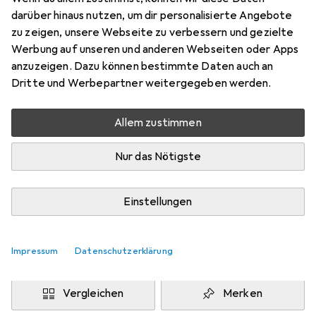
200 x 200 cm
darüber hinaus nutzen, um dir personalisierte Angebote
Preis in EUR inkl. MwSt.
zu zeigen, unsere Webseite zu verbessern und gezielte
Werbung auf unseren und anderen Webseiten oder Apps
Marke
Bewertungen
anzuzeigen. Dazu können bestimmte Daten auch an
Mehr von Snapstyle
9
Dritte und Werbepartner weitergegeben werden.
Allem zustimmen
Zwischen Fr, 14.8. und Di, 18.8. geliefert
Mehr als 10 Stück an Lager beim Drittanbieter
Nur das Nötigste
Lieferort angeben für genaue Lieferzeit
i
Angebot von
Einstellungen
teppichversand24
DE
Impressum
Datenschutzerklärung
In den Warenkorb
Vergleichen
Merken