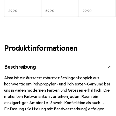
EUR
39,90
EUR
59,90
EUR
29,90
Produktinformationen
Beschreibung
Alma ist ein äusserst robuster Schlingenteppich aus
hochwertigem Polypropylen- und Polyester-Garn und bei
uns in vielen modernen Farben und Grössen erhältlich. Die
melierten Farbvarianten verleihen jedem Raum ein
einzigartiges Ambiente. Sowohl Konfektion als auch
Einfassung (Kettelung mit Bandverstärkung) erfolgen
dabei in Handarbeit und natürlich mit grösster Sorgfalt.