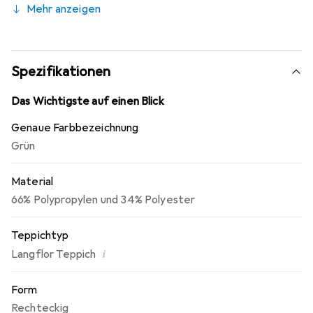
Mehr anzeigen
Das Garn ist äusserst unempfindlich und Flecken lassen
sich einfach entfernen. Dieser Teppich ist
schadstoffgeprüft durch die Gemeinschaft
umweltfreundlicher Teppichboden e.V.
Spezifikationen
Das Wichtigste auf einen Blick
Genaue Farbbezeichnung
Grün
Material
66% Polypropylen und 34% Polyester
Teppichtyp
i
Langflor Teppich
Form
Rechteckig