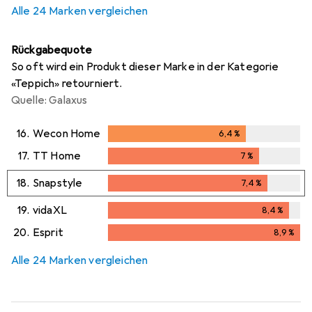
Alle 24 Marken vergleichen
Rückgabequote
So oft wird ein Produkt dieser Marke in der Kategorie
«Teppich» retourniert.
Quelle: Galaxus
16.
Wecon Home
6,4
%
6,4
%
17.
TT Home
7
%
7
%
18.
Snapstyle
7,4
%
7,4
%
19.
vidaXL
8,4
%
8,4
%
20.
Esprit
8,9
%
8,9
%
Alle 24 Marken vergleichen