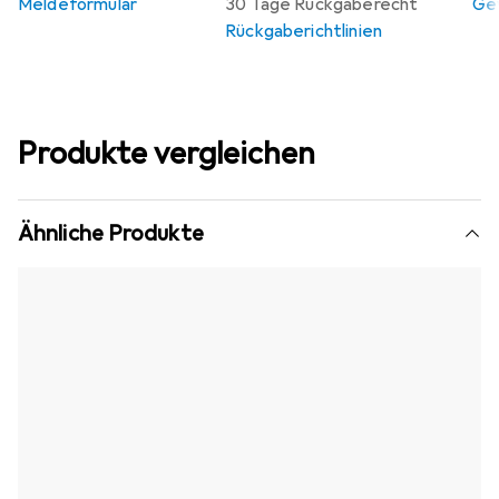
Meldeformular
30 Tage Rückgaberecht
Gew
Rückgaberichtlinien
Produkte vergleichen
Ähnliche Produkte