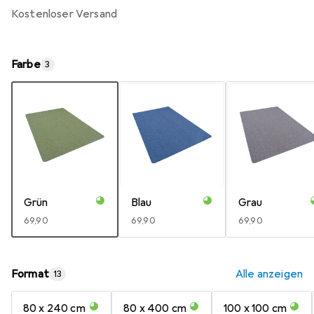
kostenloser Versand
Farbe
3
Grün
Blau
Grau
EUR
69,90
EUR
69,90
EUR
69,90
Format
Alle anzeigen
13
80 x 240 cm
80 x 400 cm
100 x 100 cm