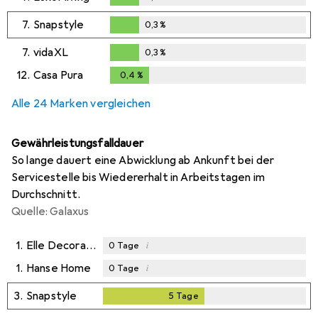
0,3
%
7.
Snapstyle
0,3
%
0,3
%
7.
vidaXL
0,3
%
0,3
%
12.
Casa Pura
0,4
%
0,4
%
Alle 24 Marken vergleichen
Gewährleistungsfalldauer
So lange dauert eine Abwicklung ab Ankunft bei der
Servicestelle bis Wiedererhalt in Arbeitstagen im
Durchschnitt.
Quelle: Galaxus
1.
Elle Decoration
i
0
Tage
1.
Hanse Home
i
0
Tage
3.
Snapstyle
5
Tage
5
Tage